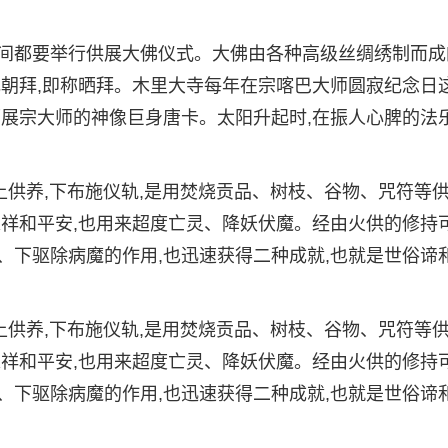
间都要举行供展大佛仪式。大佛由各种高级丝绸绣制而成
朝拜,即称晒拜。木里大寺每年在宗喀巴大师圆寂纪念日这
晒展宗大师的神像巨身唐卡。太阳升起时,在振人心脾的法
上供养,下布施仪轨,是用焚烧贡品、树枝、谷物、咒符等
求祥和平安,也用来超度亡灵、降妖伏魔。经由火供的修持
、下驱除病魔的作用,也迅速获得二种成就,也就是世俗谛
上供养,下布施仪轨,是用焚烧贡品、树枝、谷物、咒符等
求祥和平安,也用来超度亡灵、降妖伏魔。经由火供的修持
、下驱除病魔的作用,也迅速获得二种成就,也就是世俗谛