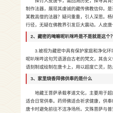
探讨人皮唐卡，需回溯历史，探寻其背
制作法器，展现其虔诚的藏传佛教信仰。是
某教高僧的法器？疑问重重，引人深思。杨
行径，无疑在佛教界引发巨大震动。人皮唐
2、藏密的唵嘛呢叭咪吽是不是就是这个
3.被视为藏密中具有保护家庭和净化环
呢叭咪吽这句咒语源自古老的梵文，其含义
语刻制或绘制在唐卡上，用以超度亡灵，防
3、家里烧香拜佛供奉的是什么
地藏王菩萨承载孝道文化，主要用于超
适合日常供奉。药师佛适合祈求健康，供奉
唐卡时避免前往不洁净场所。文殊菩萨与普