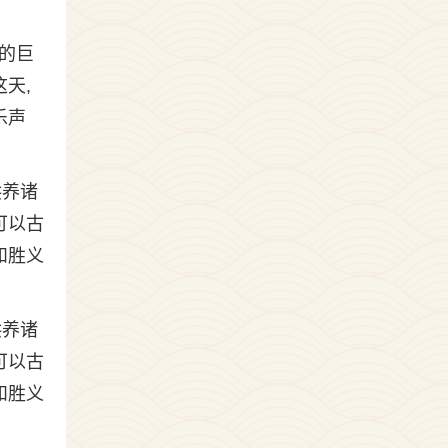
的巨
天,
乐声
供养诸
可以古
和胜义
供养诸
可以古
和胜义