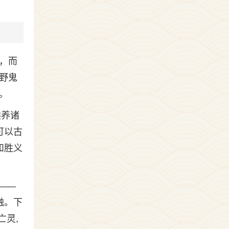
准，而
野鬼
。
供养诸
可以古
和胜义
——
融。下
亡灵,