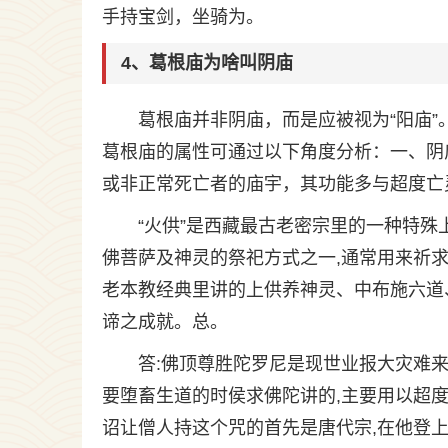
手持宝剑，坐骑为。
4、葛根庙为啥叫阴庙
葛根庙并非阴庙，而是应被视为“阳庙”
葛根庙的属性可通过以下角度分析：一、阴
或非正常死亡者的庙宇，其功能多与超度亡灵
“火供”是西藏最古老密宗里的一种特殊
佛菩萨及神灵的祭祀方式之一,通常用来祈
老本教经典里讲的上供养神灵、中布施六道
谛之成就。总。
答:佛顶尊胜陀罗尼是现世业报大灾难来
要堕畜生道的时侯求佛陀讲的,主要用以超
诏让僧人持这个咒的首先是唐代宗,在他登上