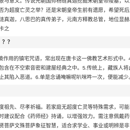
景与意义。传说元朝国师杨琏真迦挖掘宋朝皇帝陵墓，以
否为超度亡灵之举？还是宋朝皇帝生前有遗愿，希望死后
琏真迦，八思巴的真传弟子，元南方释教总管，地位显赫
卡之
？？？
境作用的镇宅咒语，常出现在唐卡这一佛教艺术形式中。4
包含在不空索音密和建屋经典之中。5.传统上，藏族人将
止其陷入恶道。6.单是念诵唵嘛呢叭咪吽一次，便能减少
度祖先、尽孝祈福。若家庭无超度亡灵等特殊需求，可能
时建议配合《药师经》持诵，以增强效力。需注意佩戴药
贤菩萨文殊菩萨象征智慧，适合求学业、事业或明辨是非