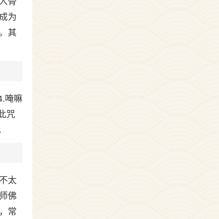
人骨
成为
。其
.唵嘛
此咒
。
不太
师佛
，常