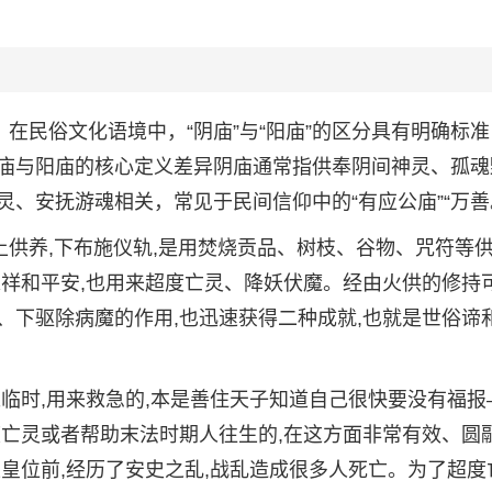
。在民俗文化语境中，“阴庙”与“阳庙”的区分具有明确标
庙与阳庙的核心定义差异阴庙通常指供奉阴间神灵、孤魂
、安抚游魂相关，常见于民间信仰中的“有应公庙”“万善
上供养,下布施仪轨,是用焚烧贡品、树枝、谷物、咒符等
求祥和平安,也用来超度亡灵、降妖伏魔。经由火供的修持
、下驱除病魔的作用,也迅速获得二种成就,也就是世俗谛
临时,用来救急的,本是善住天子知道自己很快要没有福报
度亡灵或者帮助末法时期人往生的,在这方面非常有效、圆
皇位前,经历了安史之乱,战乱造成很多人死亡。为了超度