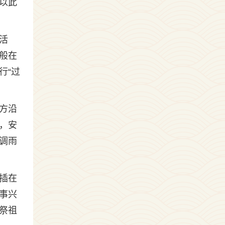
以此
活
般在
行“过
方沿
，安
调雨
插在
事兴
祭祖