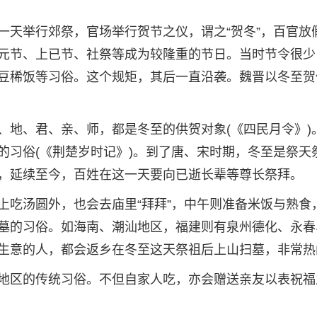
一天举行郊祭，官场举行贺节之仪，谓之“贺冬”，百官放
元节、上已节、社祭等成为较隆重的节日。当时节令很少
豆稀饭等习俗。这个规矩，其后一直沿袭。魏晋以冬至贺
、地、君、亲、师，都是冬至的供贺对象(《四民月令》)
的习俗(《荆楚岁时记》)。到了唐、宋时期，冬至是祭天
，延续至今，百姓在这一天要向已逝长辈等尊长祭拜。
上吃汤圆外，也会去庙里“拜拜”，中午则准备米饭与熟食
墓的习俗。如海南、潮汕地区，福建则有泉州德化、永春
生意的人，都会返乡在冬至这天祭祖后上山扫墓，非常热
地区的传统习俗。不但自家人吃，亦会赠送亲友以表祝福