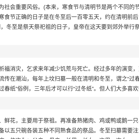
为社会重要风俗。(本来，寒食节与清明节是两个不同的
寒食节正确的日子是在冬至后一百零五天，约在清明前后
期，冬至是祭天祭祀祖的日子，皇帝在这天要到郊外举行
祈福消灾，乞求来年减少饥荒与死亡。经过多年的演变，
流传在潮汕，每年上坟扫墓一般在清明和冬至，谓之“过春
“过春纸”俗例，三年后才可以行“过冬纸”。但人们大多喜
、鲜花，主要用于祭祖。再准备熟猪肉、鸡或鸭或鹅一只
备以五只碗各装五种不同熟食品的祭品。冬至扫墓需要注