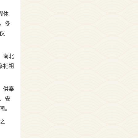
假休
，冬
仪
。南北
祭祀祖
，供奉
、安
闹。
之