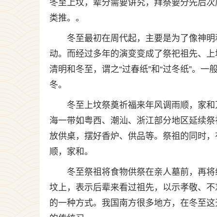
冬至上坟，辈分需要讲究，拜祭要分先后次
类推。。
冬至最初在周代起，主要是为了像神明
动。而经过多年的演变变成了祭祀祖先、上
清明和冬至，谓之“过春纸”和“过冬纸”。一
冬。
冬至上坟祭奠祈福来年风调雨顺，家和
海一带如粤西、潮汕、浙江部分地区延续祭
放供桌，摆好香炉、供品等。祭祖的同时，
顺，家和。
冬至祭祖将食物供祭在亲人墓前，再将
坟上，表示后辈来看过祖先，以示孝敬、不
的一种方式。我国南方很多地方，在冬至这