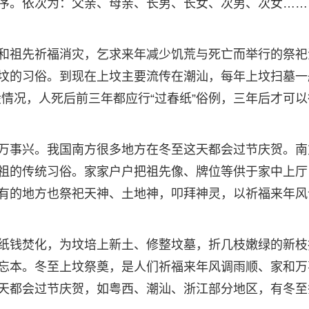
序。依次为：父亲、母亲、长男、长女、次男、次女……
和祖先祈福消灾，乞求来年减少饥荒与死亡而举行的祭祀
坟的习俗。到现在上坟主要流传在潮汕，每年上坟扫墓一
般情况，人死后前三年都应行“过春纸”俗例，三年后才可以
万事兴。我国南方很多地方在冬至这天都会过节庆贺。南
祖的传统习俗。家家户户把祖先像、牌位等供于家中上厅
有的地方也祭祀天神、土地神，叩拜神灵，以祈福来年风
纸钱焚化，为坟培上新土、修整坟墓，折几枝嫩绿的新枝
忘本。冬至上坟祭奠，是人们祈福来年风调雨顺、家和万
天都会过节庆贺，如粤西、潮汕、浙江部分地区，有冬至