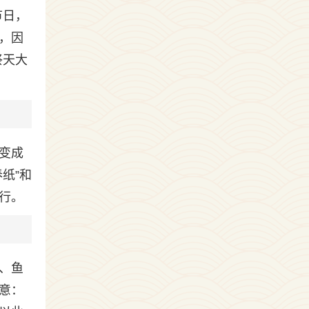
节日，
，因
祭天大
变成
纸”和
欢行。
、鱼
意：