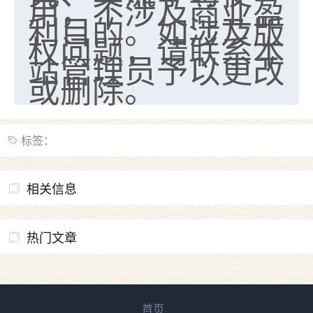
用，不涉及商业盈
天爷会给你好好上一课的。一命二运三风水，
利目的。如涉及版
哪样不服都不行！
平安是福
：我也是每年找老师化太岁，看年
权问题，请联系本
卦，认识老师3年了，都是缘分啊！
站管理员予以更改
或删除。
19
17分钟前 来自湖北
心若莲花
我是做餐饮的，这两年，生意屡屡受挫，店开一家关
标签：
一家，要么生意不好，生意好的就出事。前些年攒的
家底快败光了，真是倒霉！我也想找人看看到底怎么
回事？
相关信息
鹿森
：你可以找老师看看，人有时不服命不行
啊！
热门文章
太阳当空赵
：我也做餐饮的，生意不算大，但
是我从找店开始都是找慧来老师跟进的，选
址、风水、还有开业日子，哪哪都看了，虽然
大环境不好，但是我家生意还可以，前几天又
首页