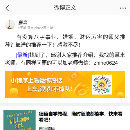
微博正文
鹿森
首页
生活杂谈
正文
2天前 来自iphone客户端
有没算八字事业、婚姻、财运厉害的师父推
荐？靠谱的推荐一下！感激不尽！
香堕胎婴灵香打卷好吗？
[最新]
找到了，感谢大家推荐介绍，我找的慧来
2026-06-04 18:02:10
18 8 赞
老师，有同样问题的可以加老师微信：zhihe0624