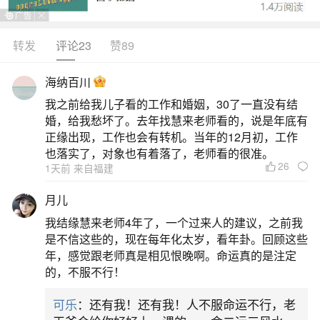
转发
评论23
赞89
生活中像香堕胎婴灵香打卷好吗？都是很常见
的问题，但是小问题不注意可能会引起大麻烦，下
海纳百川
面就这个问题给大家做一些解读：
我之前给我儿子看的工作和婚姻，30了一直没有结
婚，给我愁坏了。去年找慧来老师看的，说是年底有
今天就为大家讲解到这里，一定要注意香堕胎
正缘出现，工作也会有转机。当年的12月初，工作
婴灵香打卷好吗？的问题，以免引起不必要的麻
也落实了，对象也有着落了，老师看的很准。
26
1天前 来自福建
烦，大家如果有问题也可以联系小编。
免责声明：本站所
月儿
提供的内容均来源
我结缘慧来老师4年了，一个过来人的建议，之前我
于网友提供或网络
是不信这些的，现在每年化太岁，看年卦。回顾这些
年，感觉跟老师真是相见恨晚啊。命运真的是注定
搜集，由本站编辑
的，不服不行！
整理，仅供个人研
究、交流学习使
可乐
：还有我！还有我！人不服命运不行，老