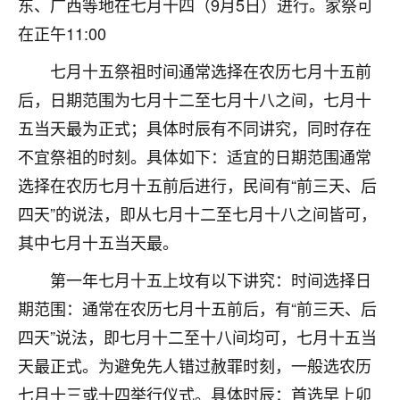
东、广西等地在七月十四（9月5日）进行。家祭可
着我晋升有望，我半信半疑的按照老师建议，做了化
太岁还有一个发钱粮，本来年前的人事调整，拖到年
在正午11:00
后，我以为都没戏了，结果开年一上班，开会提拔升
职第一个就是我，职务无所谓，主要是底薪加了
七月十五祭祖时间通常选择在农历七月十五前
3000，非常开心，无论如何，感恩感谢！🙏🏻
后，日期范围为七月十二至七月十八之间，七月十
鹿森
：恭喜升职加薪！！，请客吗？�
五当天最为正式；具体时辰有不同讲究，同时存在
不宜祭祖的时刻。具体如下：适宜的日期范围通常
32
12小时前 来自北京
选择在农历七月十五前后进行，民间有“前三天、后
心心相印
四天”的说法，即从七月十二至七月十八之间皆可，
我身体不太好，总是病病殃殃的，去检查又没什么大
其中七月十五当天最。
问题，反正就是不舒服。中医西医看遍了，找不到问
题，后来无意中看到有人推荐慧来老师，跟老师聊过
第一年七月十五上坟有以下讲究：时间选择日
之后，心情豁然开朗，也听老师建议，处理了一些因
期范围：通常在农历七月十五前后，有“前三天、后
果问题。今年以来，身体比以前好多，主要是心情好
四天”说法，即七月十二至十八间均可，七月十五当
了，老师说境随心转，现在深有体会了。
天最正式。为避免先人错过赦罪时刻，一般选农历
鹿森
：是的，其实跟老师聊过之后，最大的感
七月十三或十四举行仪式。具体时辰：首选早上卯
触，首先就是心态会变好，万般皆是命，半点