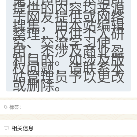
提供的内容均来源
七零老顽童
：我母亲前年离世，刚开始我经常
于网友提供或网络
做梦梦见她，后来也是朋友介绍，找到慧来老
搜集，由本站编辑
师，安排了超度法事，做梦再也没有梦到过
整理，仅供个人研
了，一开始是半信半疑的，图个心安，给亡母
究、交流学习使
超度，现在看来，人不信也不行。
用，不涉及商业盈
11
2天前 来自云南
利目的。如涉及版
权问题，请联系本
优秀的张同学
站管理员予以更改
老师收徒吗？？我对这些很感兴趣
或删除。
15
2天前 来自山西
标签：
相关信息