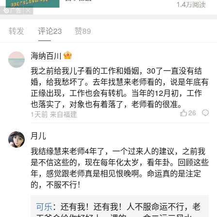
转发
评论23
赞89
生活中像七月十五祭祖时间表都是很常见的问
题，但是小问题不注意可能会引起大麻烦，下面就
海纳百川
这个问题给大家做一些解读：
我之前给我儿子看的工作和婚姻，30了一直没有结
婚，给我愁坏了。去年找慧来老师看的，说是年底有
1、七月十五祭祖最佳时间
正缘出现，工作也会有转机。当年的12月初，工作
也落实了，对象也有着落了，老师看的很准。
26
1天前 来自福建
七月十五祭祖的最佳时间，传统上多推荐在上
午5点至11点之间，尤其是卯时（5点至7点）、辰
月儿
时（7点至9点）和巳时（9点至11点），部分地区
我结缘慧来老师4年了，一个过来人的建议，之前我
也认可上午9点至中午12点或下午11点至3点，少数
是不信这些的，现在每年化太岁，看年卦。回顾这些
年，感觉跟老师真是相见恨晚啊。命运真的是注定
地区认为下午太阳落山时亦可。上午5点至11点：传
的，不服不行！
统主流推荐时段在传统文化中，卯时（5点至7点）
可乐
：还有我！还有我！人不服命运不行，老
被视为祭祖的黄金时段。此时日出东方，天地间阳