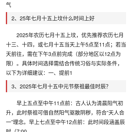
天爷会给你好好上一课的。一命二运三风水，
气
哪样不服都不行！
平安是福
：我也是每年找老师化太岁，看年
2、25年七月十五上坟什么时间上好
卦，认识老师3年了，都是缘分啊！
19
2025年农历七月十五上坟，优先推荐农历七月
17分钟前 来自湖北
十三、十四，或七月十五当天上午5点至11点；若当
心若莲花
天前往，需在下午3点前完成（部分地区以12点为
我是做餐饮的，这两年，生意屡屡受挫，店开一家关
限）。具体时间选择需结合传统习俗与实际条件，
一家，要么生意不好，生意好的就出事。前些年攒的
家底快败光了，真是倒霉！我也想找人看看到底怎么
以下为详细建议：一、提前1
回事？
3、2025年七月十五中元节祭祖最佳时辰？
鹿森
：你可以找老师看看，人有时不服命不行
啊！
早上五点至中午11点前：古人认为清晨阳气初
太阳当空赵
：我也做餐饮的，生意不算大，但
升，此时祭祖可借自然阳气驱散阴秽，符合“天人合
是我从找店开始都是找慧来老师跟进的，选
址、风水、还有开业日子，哪哪都看了，虽然
一”理念。早上七点至中午12点前：此时间段涵盖辰
大环境不好，但是我家生意还可以，前几天又
时（7:00