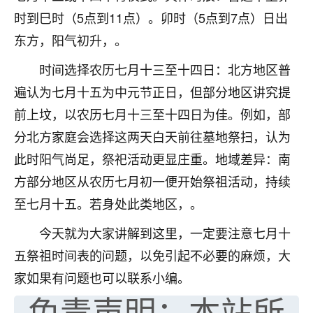
不由人！
时到巳时（5点到11点）。卯时（5点到7点）日出
东方，阳气初升，。
9
1天前 来自四川
时间选择农历七月十三至十四日：北方地区普
金白水清
遍认为七月十五为中元节正日，但部分地区讲究提
我也想找老师看看，有没有人给个联系方式的啊？
前上坟，以农历七月十三至十四日为佳。例如，部
鹿森
：慧来老师微信：gjsy0624
分北方家庭会选择这两天白天前往墓地祭扫，认为
此时阳气尚足，祭祀活动更显庄重。地域差异：南
12
1天前 来自江西
方部分地区从农历七月初一便开始祭祖活动，持续
青春168
至七月十五。若身处此类地区，。
我也想要，我也想要！
15
2天前 来自山西
今天就为大家讲解到这里，一定要注意七月十
五祭祖时间表的问题，以免引起不必要的麻烦，大
Jessica李
家如果有问题也可以联系小编。
老师做不做超度法事？我想给我奶奶做超度，她今年
免责声明：本站所
刚去世了。