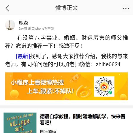
微博正文
鹿森
首页
易理笔记
正文
2天前 来自iphone客户端
有没算八字事业、婚姻、财运厉害的师父推
荐？靠谱的推荐一下！感激不尽！
七月十五祭祖时间表
[最新]
找到了，感谢大家推荐介绍，我找的慧来
2026-06-04 14:35:10
20 10 赞
老师，有同样问题的可以加老师微信：zhihe0624