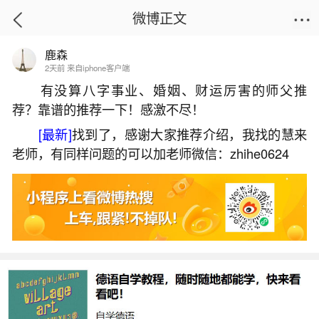
微博正文
鹿森
首页
易理笔记
正文
2天前 来自iphone客户端
有没算八字事业、婚姻、财运厉害的师父推
荐？靠谱的推荐一下！感激不尽！
梦见回到舅舅家里住
[最新]
找到了，感谢大家推荐介绍，我找的慧来
2026-06-04 14:12:54
1 7 赞
老师，有同样问题的可以加老师微信：zhihe0624
生活中像梦见回到舅舅家里住都是很常见的问
题，但是小问题不注意可能会引起大麻烦，下面就
这个问题给大家做一些解读：
一、梦见住舅舅家的预兆
出行的人梦见住舅舅家，建议平顺往返。上学