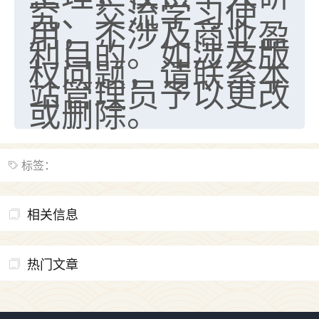
究、交流学习使
用，不涉及商业盈
七零老顽童
：我母亲前年离世，刚开始我经常
做梦梦见她，后来也是朋友介绍，找到慧来老
利目的。如涉及版
师，安排了超度法事，做梦再也没有梦到过
权问题，请联系本
了，一开始是半信半疑的，图个心安，给亡母
站管理员予以更改
超度，现在看来，人不信也不行。
或删除。
11
2天前 来自云南
优秀的张同学
标签：
老师收徒吗？？我对这些很感兴趣
15
2天前 来自山西
相关信息
热门文章