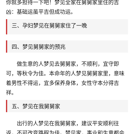
天爷会给你好好上一课的。一命二运三风水，
你就多担待一下吧！梦见全家在舅舅家里住的吉
哪样不服都不行！
凶：基础运虽平吉但成功运。
平安是福
：我也是每年找老师化太岁，看年
卦，认识老师3年了，都是缘分啊！
三、孕妇梦见在舅舅家住了一晚
19
17分钟前 来自湖北
四、梦见舅舅家的预兆
心若莲花
我是做餐饮的，这两年，生意屡屡受挫，店开一家关
做生意的人梦见去舅舅家，不顺利，宜守即
一家，要么生意不好，生意好的就出事。前些年攒的
家底快败光了，真是倒霉！我也想找人看看到底怎么
可，等秋令为佳。本命年的人梦见舅舅家里，意味
回事？
着男性不得运，宜多保养身体，女性守本分得吉
祥。
鹿森
：你可以找老师看看，人有时不服命不行
啊！
五、梦见在我舅舅家
太阳当空赵
：我也做餐饮的，生意不算大，但
是我从找店开始都是找慧来老师跟进的，选
址、风水、还有开业日子，哪哪都看了，虽然
出行的人梦见在我舅舅家，建议平安顺利往
大环境不好，但是我家生意还可以，前几天又
返，不可改变路程为佳。梦见家，事业和生意都会