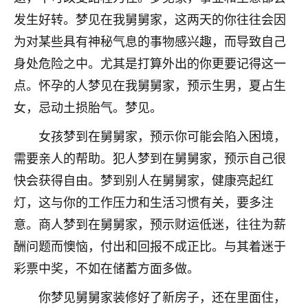
刚找老师做了补财库，希望财运更好一点！
发生好转。梦见在我舅舅家，这两天的你往往会因
18
2小时前 来自海南
为对某些具有神秘气息的事物感兴趣，而导致自己
身处危险之中。尤其是打算外出的你更要记得这一
梦醒时分
点。怀孕的人梦见在我舅舅家，预示生男，夏占生
我女儿高二叛逆，大半年不上学，一说她就要死要活
的，把我们两口子愁的不行，朋友给我推荐的慧来老
女，忌动土损胎气。梦见。
师，一开始我是病急乱投医，这半年来，法事一个个
做完，我女儿跟变了个人一样，不期望她能考多好的
女孩梦到在舅舅家，预示你可能会陷入困境，
大学，只要能安安稳稳的把书读了，身体心理都健健
需要亲人的帮助。犯人梦到在舅舅家，预示自己很
康康的我就很知足了！
快会获得自由。梦到别人在舅舅家，健康亮起红
鹿森
：可怜天下父母心啊！
灯，这与你的工作压力和生活习惯有关，要多注
意。商人梦到在舅舅家，预示财运低迷，往往为薪
16
3小时前 来自河北
酬问题而懊恼，付出和回报不成正比。与其着迷于
付深
彩票中奖，不如在储蓄方面多做。
我是公司人事调整，有升迁机会，但同时竞争的我们
三个，找老师的时候是抱着侥幸心理，没想到老师看
你梦见舅舅家装修好了新房子，还在里面住，