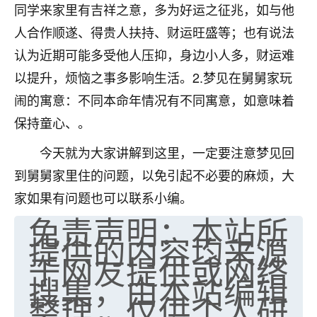
同学来家里有吉祥之意，多为好运之征兆，如与他
不由人！
人合作顺遂、得贵人扶持、财运旺盛等；也有说法
9
1天前 来自四川
认为近期可能多受他人压抑，身边小人多，财运难
以提升，烦恼之事多影响生活。2.梦见在舅舅家玩
金白水清
闹的寓意：不同本命年情况有不同寓意，如意味着
我也想找老师看看，有没有人给个联系方式的啊？
保持童心、。
鹿森
：慧来老师微信：gjsy0624
今天就为大家讲解到这里，一定要注意梦见回
12
1天前 来自江西
到舅舅家里住的问题，以免引起不必要的麻烦，大
家如果有问题也可以联系小编。
青春168
免责声明：本站所
我也想要，我也想要！
15
2天前 来自山西
提供的内容均来源
于网友提供或网络
Jessica李
搜集，由本站编辑
老师做不做超度法事？我想给我奶奶做超度，她今年
整理，仅供个人研
刚去世了。