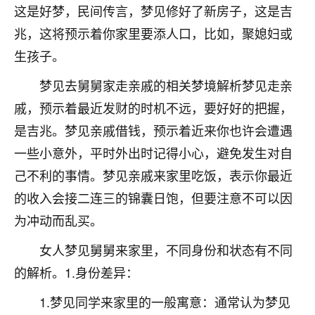
着我晋升有望，我半信半疑的按照老师建议，做了化
这是好梦，民间传言，梦见修好了新房子，这是吉
太岁还有一个发钱粮，本来年前的人事调整，拖到年
兆，这将预示着你家里要添人口，比如，聚媳妇或
后，我以为都没戏了，结果开年一上班，开会提拔升
职第一个就是我，职务无所谓，主要是底薪加了
生孩子。
3000，非常开心，无论如何，感恩感谢！🙏🏻
梦见去舅舅家走亲戚的相关梦境解析梦见走亲
鹿森
：恭喜升职加薪！！，请客吗？�
戚，预示着最近发财的时机不远，要好好的把握，
是吉兆。梦见亲戚借钱，预示着近来你也许会遭遇
32
12小时前 来自北京
一些小意外，平时外出时记得小心，避免发生对自
心心相印
己不利的事情。梦见亲戚来家里吃饭，表示你最近
我身体不太好，总是病病殃殃的，去检查又没什么大
的收入会接二连三的锦囊日饱，但要注意不可以因
问题，反正就是不舒服。中医西医看遍了，找不到问
题，后来无意中看到有人推荐慧来老师，跟老师聊过
为冲动而乱买。
之后，心情豁然开朗，也听老师建议，处理了一些因
女人梦见舅舅来家里，不同身份和状态有不同
果问题。今年以来，身体比以前好多，主要是心情好
了，老师说境随心转，现在深有体会了。
的解析。1.身份差异：
鹿森
：是的，其实跟老师聊过之后，最大的感
1.梦见同学来家里的一般寓意：通常认为梦见
触，首先就是心态会变好，万般皆是命，半点