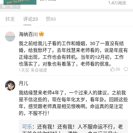
的人梦见住舅舅家，意味着波折多，成绩不理想。
梦见住舅舅家，心里想的和表现出来的举动似乎不
转发
评论23
赞89
大搭调。尤其是事前就感到勉强而不大愿意接受的
海纳百川
事情最好就别难为自己，不想做但非做不可的话能
我之前给我儿子看的工作和婚姻，30了一直没有结
延就延一下别挑在这两天做。而且最近也是健康管
婚，给我愁坏了。去年找慧来老师看的，说是年底有
理上需多加注意的时期，没有必要外出的话就好好
正缘出现，工作也会有转机。当年的12月初，工作
也落实了，对象也有着落了，老师看的很准。
26
二、梦见全家在舅舅家里住
1天前 来自福建
月儿
梦见全家在舅舅家里住意味着：这个周末你可
我结缘慧来老师4年了，一个过来人的建议，之前我
能会比较辛苦一点，在家中也是繁忙，有很多劳力
是不信这些的，现在每年化太岁，看年卦。回顾这些
或清洁的工作都在等着你，象是大扫除、清洁浴
年，感觉跟老师真是相见恨晚啊。命运真的是注定
的，不服不行！
厕、厨房等等，可能还需要搬一些很重的东西，不
过这些事务都是为了能够让家里住起来舒服一点，
可乐
：还有我！还有我！人不服命运不行，老