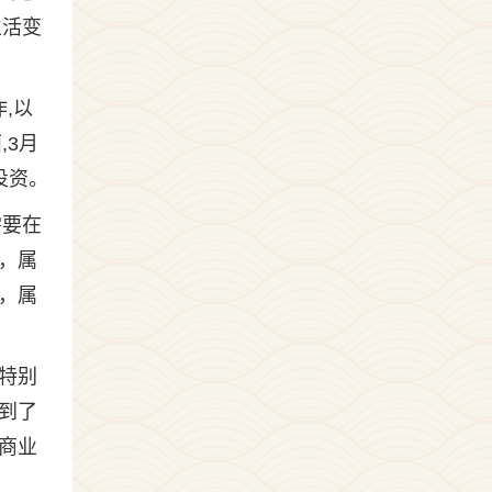
生活变
,以
,3月
投资。
需要在
，属
，属
得特别
到了
商业