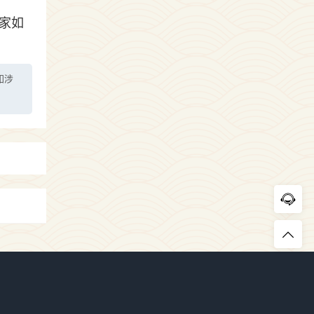
家如
如涉