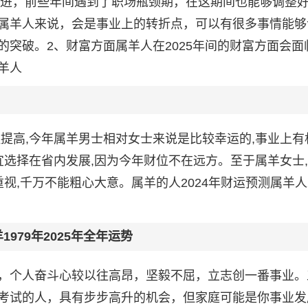
飞猛进，前些年间遇到了职场瓶颈期，在这期间也能够调整
属羊人来说，会是事业上的转折点，可以有很多事情能够
突破。2、财富方面属羊人在2025年间的财富方面会面
羊人
提高,今年属羊男士相对女士来说是比较幸运的,事业上有
宜选择在省内发展,因为今年财位不在远方。至于属羊女士
视,千万不能粗心大意。属羊的人2024年财运预测属羊人2
1979年2025年全年运势
，个人奋斗心较以往高昂，坚毅不屈，立志创一番事业。
考试的人，具有步步高升的机会，但家庭可能是你事业发