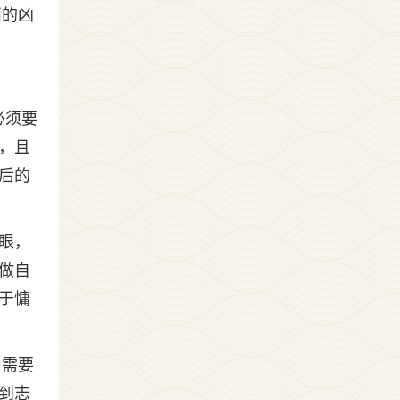
绪的凶
必须要
，且
后的
亮眼，
做自
于慵
，需要
到志