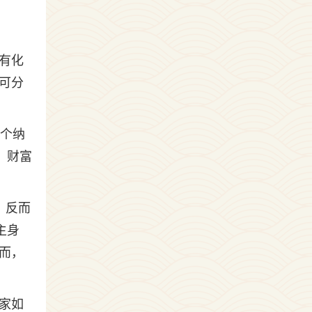
有化
可分
两个纳
、财富
，反而
主身
而，
家如