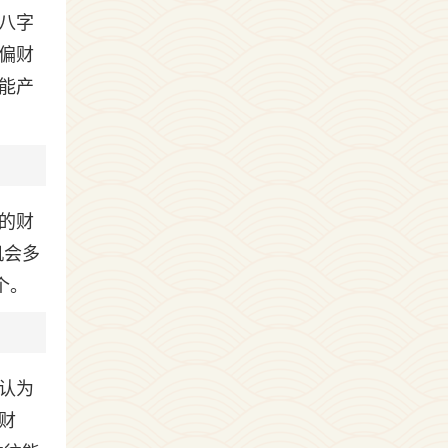
八字
偏财
能产
的财
机会多
个。
认为
财