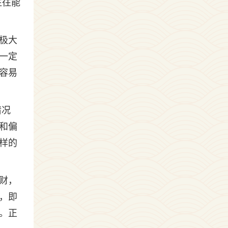
往往能
极大
一定
容易
情况
和偏
样的
财，
，即
。正