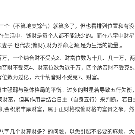
三个（不算地支馀气）就算多了，但也看排列位置和有没
在生活中，钱财是每个人都不能缺少的。而在八字中财星
妻子.也代表(偏财),财为养命之源,是为生活的能量,。
百万，一个纳音财不受克2、财富位数为十几、几十万，
纳音财不受克4、财富位数为近千万，四个纳音财不受克5
富位数为过亿，六个纳音财不受克7、财富。
日主强弱与整体格局的平衡。过多的财星若导致五行失衡
代表财富，但其作用需结合日主（自身五行）来判断。若日
机会积累丰厚财富，属于正财格或偏财格的富贵之象。然
八字几个财算财多？的问题，以免引起不必要的麻烦，大