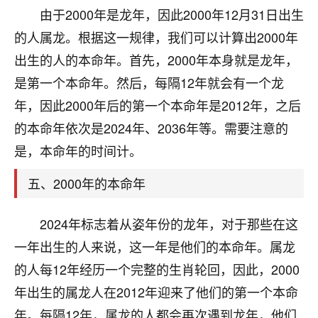
刚找老师做了补财库，希望财运更好一点！
由于2000年是龙年，因此2000年12月31日出生
18
的人属龙。根据这一规律，我们可以计算出2000年
2小时前 来自海南
出生的人的本命年。首先，2000年本身就是龙年，
梦醒时分
是第一个本命年。然后，每隔12年就会有一个龙
我女儿高二叛逆，大半年不上学，一说她就要死要活
年，因此2000年后的第一个本命年是2012年，之后
的，把我们两口子愁的不行，朋友给我推荐的慧来老
师，一开始我是病急乱投医，这半年来，法事一个个
的本命年依次是2024年、2036年等。需要注意的
做完，我女儿跟变了个人一样，不期望她能考多好的
是，本命年的时间计。
大学，只要能安安稳稳的把书读了，身体心理都健健
康康的我就很知足了！
五、2000年的本命年
鹿森
：可怜天下父母心啊！
2024年标志着从姿年份的龙年，对于那些在这
16
3小时前 来自河北
一年出生的人来说，这一年是他们的本命年。属龙
付深
的人每12年经历一个完整的生肖轮回，因此，2000
我是公司人事调整，有升迁机会，但同时竞争的我们
年出生的属龙人在2012年迎来了他们的第一个本命
三个，找老师的时候是抱着侥幸心理，没想到老师看
年。每隔12年，属龙的人都会再次遇到龙年，他们