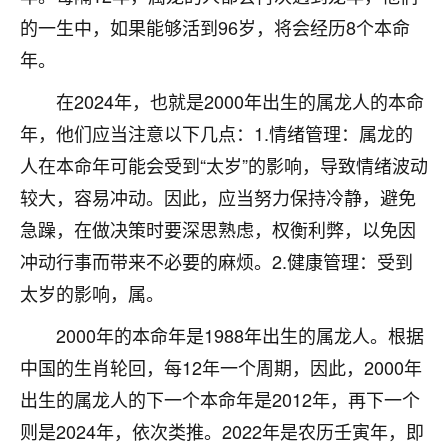
着我晋升有望，我半信半疑的按照老师建议，做了化
的一生中，如果能够活到96岁，将会经历8个本命
太岁还有一个发钱粮，本来年前的人事调整，拖到年
后，我以为都没戏了，结果开年一上班，开会提拔升
年。
职第一个就是我，职务无所谓，主要是底薪加了
3000，非常开心，无论如何，感恩感谢！🙏🏻
在2024年，也就是2000年出生的属龙人的本命
年，他们应当注意以下几点：1.情绪管理：属龙的
鹿森
：恭喜升职加薪！！，请客吗？�
人在本命年可能会受到“太岁”的影响，导致情绪波动
32
12小时前 来自北京
较大，容易冲动。因此，应当努力保持冷静，避免
急躁，在做决策时要深思熟虑，权衡利弊，以免因
心心相印
冲动行事而带来不必要的麻烦。2.健康管理：受到
我身体不太好，总是病病殃殃的，去检查又没什么大
问题，反正就是不舒服。中医西医看遍了，找不到问
太岁的影响，属。
题，后来无意中看到有人推荐慧来老师，跟老师聊过
之后，心情豁然开朗，也听老师建议，处理了一些因
2000年的本命年是1988年出生的属龙人。根据
果问题。今年以来，身体比以前好多，主要是心情好
中国的生肖轮回，每12年一个周期，因此，2000年
了，老师说境随心转，现在深有体会了。
出生的属龙人的下一个本命年是2012年，再下一个
鹿森
：是的，其实跟老师聊过之后，最大的感
则是2024年，依次类推。2022年是农历壬寅年，即
触，首先就是心态会变好，万般皆是命，半点