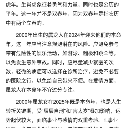
虎年。生肖虎象征着勇气和力量，同时也是公历的
不由人！
平年。这一年并不是双春年，因为双春年是指农历
9
1天前 来自四川
中有两个立春的。
金白水清
2000年出生的属龙人在2024年迎来他们的本命
我也想找老师看看，有没有人给个联系方式的啊？
年，这一年应当注意规避潜在的风险。应避免参与
带有危险性的娱乐活动，如游泳、蹦极和跳伞等，
鹿森
：慧来老师微信：gjsy0624
以免发生意外事故。同时，应尽量减少就医的次
12
1天前 来自江西
数，轻微的病症可以选择在诊所治疗，避免不必要
青春168
的医院之行，以免给自己带来不便。在爱情方面，
我也想要，我也想要！
属龙人在本命年不宜过分专注。
15
2天前 来自山西
2000年属龙女在2025年既是本命年，也是人生
Jessica李
转折关键期，受“辰辰自刑”和“害太岁”叠加影响，运
老师做不做超度法事？我想给我奶奶做超度，她今年
势起伏较大，面临事业与感情的双重考验。1.事业
刚去世了。