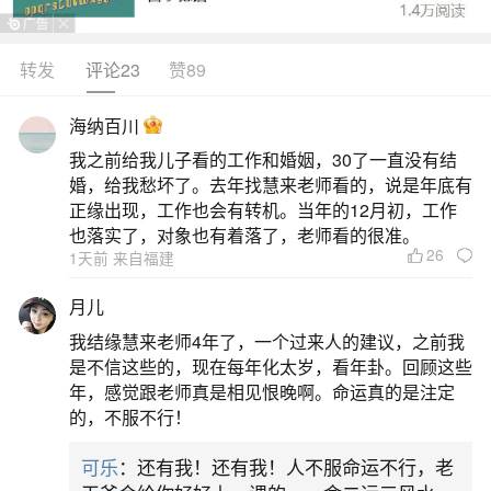
年，同样属龙，因此2024年确实是属龙人的本命
年。但需要明确的是，本命年的计算依据是农历新
转发
评论23
赞89
年（春节），而非公历元旦。2024年的春节是2月
海纳百川
10日，这意味着从2024年2月10日开始才正式进入
我之前给我儿子看的工作和婚姻，30了一直没有结
龙年。因此，对于2000年出生属龙的人来说，他们
婚，给我愁坏了。去年找慧来老师看的，说是年底有
的本命年周期是：从2024年2月10日（农历甲辰年
正缘出现，工作也会有转机。当年的12月初，工作
也落实了，对象也有着落了，老师看的很准。
正月初一）开始，到2025年1月28日（农历甲。
26
1天前 来自福建
二、2000年出生的本命年是哪一年
月儿
我结缘慧来老师4年了，一个过来人的建议，之前我
2000年出生的人的本命年是2024年。以下是关
是不信这些的，现在每年化太岁，看年卦。回顾这些
于本命年的详细解释：本命年的定义：根据中国的
年，感觉跟老师真是相见恨晚啊。命运真的是注定
的，不服不行！
传统文化，本命年是指与出生年份相同的生肖年。
2000年的生肖：2000年为农历庚辰年，属龙。因
可乐
：还有我！还有我！人不服命运不行，老