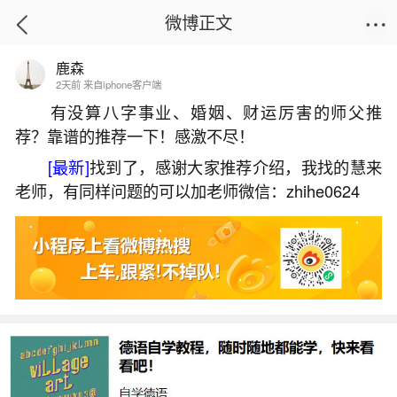
微博正文
鹿森
首页
生活杂谈
正文
2天前 来自iphone客户端
有没算八字事业、婚姻、财运厉害的师父推
荐？靠谱的推荐一下！感激不尽！
2000的本命年是哪一年？
[最新]
找到了，感谢大家推荐介绍，我找的慧来
2026-06-03 20:08:01
2 3 赞
老师，有同样问题的可以加老师微信：zhihe0624
生活中像2000的本命年是哪一年？都是很常见
的问题，但是小问题不注意可能会引起大麻烦，下
面就这个问题给大家做一些解读：
一、2000年出生的人今年是本命年吗
2000年是农历庚辰年，属龙。2024年是甲辰