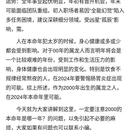
运势：全年事业起伏明显，年初有晋升机会，年末
七零老顽童
：我母亲前年离世，刚开始我经常
可能面临团队重组。初入职场者易因“全能幻觉”陷入
做梦梦见她，后来也是朋友介绍，找到慧来老
多任务困境，建议深耕细分领域。受凶星“孤辰”影
师，安排了超度法事，做梦再也没有梦到过
响，需。
了，一开始是半信半疑的，图个心安，给亡母
超度，现在看来，人不信也不行。
人在本命年犯太岁的时候，身心健康或多或少
11
2天前 来自云南
都会受到影响。对于00年的属龙人而言明年将会是
一个比较艰难的年份，受到工作和生活压力的影
优秀的张同学
响，身体健康也会出现明显的变化。特别是饮食不
老师收徒吗？？我对这些很感兴趣
15
2天前 来自山西
规律经常熬夜的人，在2024年要警惕肠胃炎症出现
的可能。综上所述，作为2000年出生的属龙之人，
在2024年本命年里可能。
今天就为大家讲解到这里，一定要注意2000的
本命年是哪一年？的问题，以免引起不必要的麻
烦，大家如果有问题也可以联系小编。