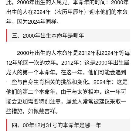
天爷会给你好好上一课的。一命二运三风水，
此，2000年出生的人属龙。本命年的时间：2000年
哪样不服都不行！
出生的人在2024年（农历甲辰年）迎来他们的本命
平安是福
：我也是每年找老师化太岁，看年
年，因为2024年同样。
卦，认识老师3年了，都是缘分啊！
三、2000年出生本命年是哪年
19
17分钟前 来自湖北
心若莲花
2000年出生的人本命年是2012年和2024年等每
我是做餐饮的，这两年，生意屡屡受挫，店开一家关
12年轮回一次的龙年。2012年：这是2000年出生属
一家，要么生意不好，生意好的就出事。前些年攒的
龙人的第一个本命年。在这一年，他们可能会遇到
家底快败光了，真是倒霉！我也想找人看看到底怎么
回事？
一些与自身生肖相关的挑战和变化。2024年：这是
他们的第二个本命年，由于与太岁相冲，这一年可
鹿森
：你可以找老师看看，人有时不服命不行
能会更加需要特别注意，属龙人常常被建议采取一
啊！
太阳当空赵
：我也做餐饮的，生意不算大，但
些措施，如佩戴吉祥。
是我从找店开始都是找慧来老师跟进的，选
址、风水、还有开业日子，哪哪都看了，虽然
四、00年12月31号的本命年是哪一年
大环境不好，但是我家生意还可以，前几天又