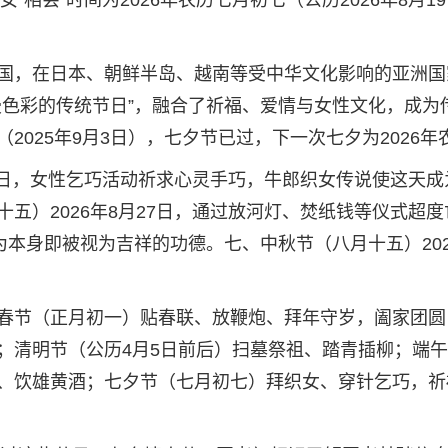
“相会”时间为2026年农历七月初七（公历2026年8月19
国，在日本、朝鲜半岛、越南等受中华文化影响的亚洲国
漫色彩的传统节日”，融合了祈福、爱情与女性文化，成为
025年9月3日），七夕节已过，下一次七夕为2026年
19日，女性乞巧活动祈求心灵手巧，牛郎织女传说使这天成
五）2026年8月27日，通过放河灯、焚纸钱等仪式超度
为本身即被视为吉祥的功德。七、中秋节（八月十五）202
春节（正月初一）贴春联、放鞭炮、拜年守岁，阖家团圆
；清明节（公历4月5日前后）扫墓祭祖、踏青插柳；端
、饮雄黄酒；七夕节（七月初七）拜织女、穿针乞巧，祈