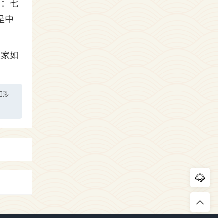
息：七
是中
大家如
如涉