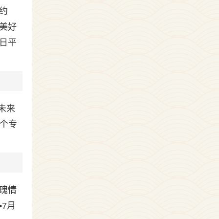
约
美好
4日平
未来
这个专
玫瑰情
7月