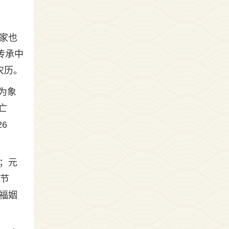
家也
传承中
农历。
为象
亡
6
；元
午节
福姻