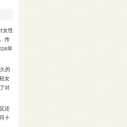
对女性
、传
26年
悠久的
轻女
了对
区还
七月十