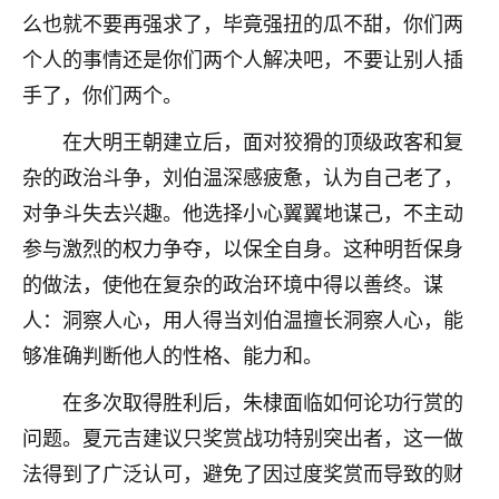
么也就不要再强求了，毕竟强扭的瓜不甜，你们两
不由人！
个人的事情还是你们两个人解决吧，不要让别人插
9
1天前 来自四川
手了，你们两个。
金白水清
在大明王朝建立后，面对狡猾的顶级政客和复
我也想找老师看看，有没有人给个联系方式的啊？
杂的政治斗争，刘伯温深感疲惫，认为自己老了，
鹿森
：慧来老师微信：gjsy0624
对争斗失去兴趣。他选择小心翼翼地谋己，不主动
参与激烈的权力争夺，以保全自身。这种明哲保身
12
1天前 来自江西
的做法，使他在复杂的政治环境中得以善终。谋
青春168
人：洞察人心，用人得当刘伯温擅长洞察人心，能
我也想要，我也想要！
够准确判断他人的性格、能力和。
15
2天前 来自山西
在多次取得胜利后，朱棣面临如何论功行赏的
Jessica李
问题。夏元吉建议只奖赏战功特别突出者，这一做
老师做不做超度法事？我想给我奶奶做超度，她今年
法得到了广泛认可，避免了因过度奖赏而导致的财
刚去世了。