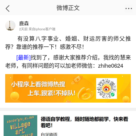
微博正文
鹿森
首页
易理笔记
正文
2天前 来自iphone客户端
有没算八字事业、婚姻、财运厉害的师父推
荐？靠谱的推荐一下！感激不尽！
符合用人得当做法事
[最新]
找到了，感谢大家推荐介绍，我找的慧来
2026-06-03 17:22:42
16 4 赞
老师，有同样问题的可以加老师微信：zhihe0624