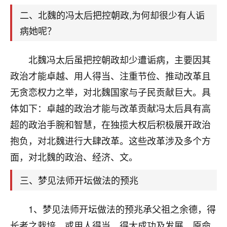
天爷会给你好好上一课的。一命二运三风水，
哪样不服都不行！
二、北魏的冯太后把控朝政,为何却很少有人诟
平安是福
：我也是每年找老师化太岁，看年
病她呢？
卦，认识老师3年了，都是缘分啊！
北魏冯太后虽把控朝政却少遭诟病，主要因其
19
17分钟前 来自湖北
政治才能卓越、用人得当、注重节俭、推动改革且
心若莲花
无贪恋权力之举，对北魏国家与子民贡献巨大。具
我是做餐饮的，这两年，生意屡屡受挫，店开一家关
体如下：卓越的政治才能与改革贡献冯太后具有高
一家，要么生意不好，生意好的就出事。前些年攒的
家底快败光了，真是倒霉！我也想找人看看到底怎么
超的政治手腕和智慧，在独揽大权后积极展开政治
回事？
抱负，对北魏进行大肆改革。这些改革涉及多个方
面，对北魏的政治、经济、文。
鹿森
：你可以找老师看看，人有时不服命不行
啊！
三、梦见法师开坛做法的预兆
太阳当空赵
：我也做餐饮的，生意不算大，但
是我从找店开始都是找慧来老师跟进的，选
址、风水、还有开业日子，哪哪都看了，虽然
1、梦见法师开坛做法的预兆承父祖之余德，得
大环境不好，但是我家生意还可以，前几天又
长者之栽培，或用人得当，得大成功及发展，原命