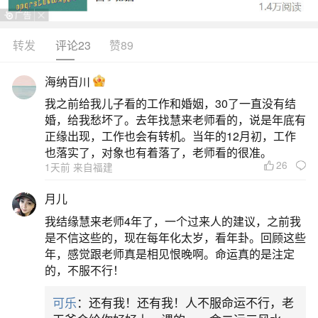
转发
评论23
赞89
生活中像符合用人得当做法事都是很常见的问
题，但是小问题不注意可能会引起大麻烦，下面就
海纳百川
这个问题给大家做一些解读：
我之前给我儿子看的工作和婚姻，30了一直没有结
婚，给我愁坏了。去年找慧来老师看的，说是年底有
一、梦见和尚做法事的预兆
正缘出现，工作也会有转机。当年的12月初，工作
也落实了，对象也有着落了，老师看的很准。
26
1天前 来自福建
1、梦见和尚做法事的预兆承父祖之余德，得长
者之栽培，或用人得当，得大成功及发展，原命若
月儿
喜水木者更佳。若凶数者：成又转败，陷于离乱变
我结缘慧来老师4年了，一个过来人的建议，之前我
动，至晚年终归孤独失败，又早年有落水灾遇，生
是不信这些的，现在每年化太岁，看年卦。回顾这些
年，感觉跟老师真是相见恨晚啊。命运真的是注定
涯九死一生之命格。又须戒色，以防色变及刀杀之
的，不服不行！
危。【中吉】吉凶指数：92（内容仅供参考，不代
可乐
：还有我！还有我！人不服命运不行，老
表本站立场）2、梦见和尚做法事的宜忌「宜