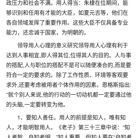
政压力和社会不满。用人得当：朱棣在位期间，能
七零老顽童
：我母亲前年离世，刚开始我经常
够识别和任用有才能的大臣，如夏元吉等，他们在
做梦梦见她，后来也是朋友介绍，找到慧来老
各自领域发挥了重要作用。这些大臣不仅具备专业
师，安排了超度法事，做梦再也没有梦到过
了，一开始是半信半疑的，图个心安，给亡母
能力，还忠诚于国家，为明朝的。
超度，现在看来，人不信也不行。
领导用人心理的意义研究领导用人心理有利于
11
2天前 来自云南
达到人事相宜,即人得其位,位得其人的目的。人与事
的搭配,人与职位的搭配不是可以随便凑合的,而是要
优秀的张同学
符合一定的要求的。除了工作性质、环境等客观要
老师收徒吗？？我对这些很感兴趣
15
2天前 来自山西
求外,还要考虑被用者个体作用的因素。恩格斯指出:
“就个别人来说,他的行动的一切动机都一定要通过他
的头脑,一定要转变为他。
1、要知人善任。用人的前提是知人，唯有知
人，才能明智用人。《老子》第三十三章中说：“知
人者智，自知者明。”知人重要，但知人要在“自知者