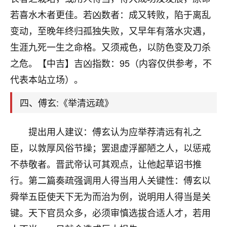
刚找老师做了补财库，希望财运更好一点！
若喜水木者更佳。若凶数者：成又转败，陷于离乱
18
2小时前 来自海南
变动，至晚年终归孤独失败，又早年有落水灾遇，
生涯九死一生之命格。又须戒色，以防色变及刀杀
梦醒时分
之危。【中吉】吉凶指数：95（内容仅供参考，不
我女儿高二叛逆，大半年不上学，一说她就要死要活
的，把我们两口子愁的不行，朋友给我推荐的慧来老
代表本站立场）。
师，一开始我是病急乱投医，这半年来，法事一个个
做完，我女儿跟变了个人一样，不期望她能考多好的
四、傅玄:《举清远疏》
大学，只要能安安稳稳的把书读了，身体心理都健健
康康的我就很知足了！
提出用人建议：傅玄认为应举荐清远有礼之
鹿森
：可怜天下父母心啊！
臣，以敦厚风俗节操；罢退虚浮鄙陋之人，以惩戒
不恭敬者。晋武帝认可其观点，让他起草诏书推
16
3小时前 来自河北
行。第二篇奏疏强调用人得当用人关键性：傅玄以
付深
舜举五臣使天下无为而治为例，说明用人得当是关
我是公司人事调整，有升迁机会，但同时竞争的我们
键。天下官员众多，必须审慎选拔合适人才，若用
三个，找老师的时候是抱着侥幸心理，没想到老师看