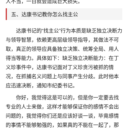
人不当，一日就会造成巨大损失。
着我晋升有望，我半信半疑的按照老师建议，做了化
太岁还有一个发钱粮，本来年前的人事调整，拖到年
五、达康书记教你怎么找主公
后，我以为都没戏了，结果开年一上班，开会提拔升
职第一个就是我，职务无所谓，主要是底薪加了
3000，非常开心，无论如何，感恩感谢！🙏🏻
达康书记的“找主公”行为本质是缺乏独立决断力
与领导智慧，依赖更高层级领导指导，其做法不可
鹿森
：恭喜升职加薪！！，请客吗？�
取，真正的领导应具备独立决策、统筹全局、用人
32
12小时前 来自北京
得当等能力。具体如下：缺乏独立决断能力：在丁
心心相印
义珍事件中，达康书记面对丁义珍贪污被抓的情
我身体不太好，总是病病殃殃的，去检查又没什么大
况，在抓捕名义问题上与同事产生分歧。此时他本
问题，反正就是不舒服。中医西医看遍了，找不到问
应迅速决断，通知市纪委书记。
题，后来无意中看到有人推荐慧来老师，跟老师聊过
之后，心情豁然开朗，也听老师建议，处理了一些因
你好，我觉得这是可以的，但是你一定要去找
果问题。今年以来，身体比以前好多，主要是心情好
专业的人士来做，这样才能够保证你的感情不会出
了，老师说境随心转，现在深有体会了。
问题的，我觉得你们还是应该好谈一谈，毕竟感情
鹿森
：是的，其实跟老师聊过之后，最大的感
的事情不能够勉强的，如果真的不能在一起了，那
触，首先就是心态会变好，万般皆是命，半点