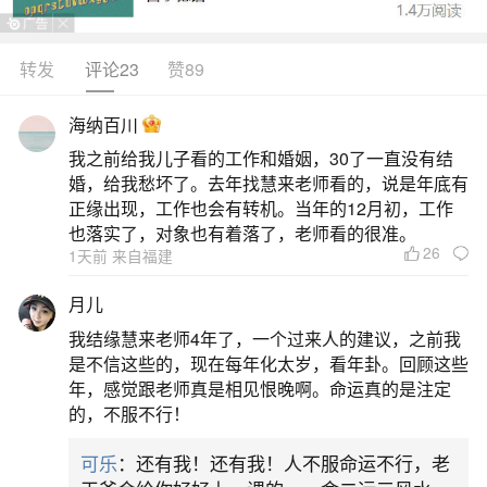
转发
评论23
赞89
生活中像德惠风水大师电话都是很常见的问
题，但是小问题不注意可能会引起大麻烦，下面就
海纳百川
这个问题给大家做一些解读：
我之前给我儿子看的工作和婚姻，30了一直没有结
婚，给我愁坏了。去年找慧来老师看的，说是年底有
今天就为大家讲解到这里，一定要注意德惠风
正缘出现，工作也会有转机。当年的12月初，工作
水大师电话的问题，以免引起不必要的麻烦，大家
也落实了，对象也有着落了，老师看的很准。
26
1天前 来自福建
如果有问题也可以联系小编。
免责声明：本站所
月儿
提供的内容均来源
我结缘慧来老师4年了，一个过来人的建议，之前我
于网友提供或网络
是不信这些的，现在每年化太岁，看年卦。回顾这些
年，感觉跟老师真是相见恨晚啊。命运真的是注定
搜集，由本站编辑
的，不服不行！
整理，仅供个人研
究、交流学习使
可乐
：还有我！还有我！人不服命运不行，老