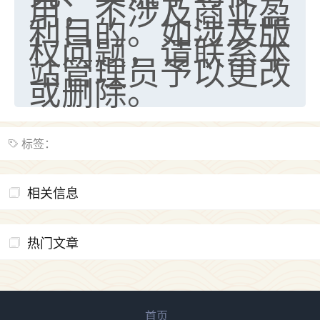
用，不涉及商业盈
天爷会给你好好上一课的。一命二运三风水，
利目的。如涉及版
哪样不服都不行！
平安是福
：我也是每年找老师化太岁，看年
权问题，请联系本
卦，认识老师3年了，都是缘分啊！
站管理员予以更改
或删除。
19
17分钟前 来自湖北
心若莲花
我是做餐饮的，这两年，生意屡屡受挫，店开一家关
标签：
一家，要么生意不好，生意好的就出事。前些年攒的
家底快败光了，真是倒霉！我也想找人看看到底怎么
回事？
相关信息
鹿森
：你可以找老师看看，人有时不服命不行
啊！
热门文章
太阳当空赵
：我也做餐饮的，生意不算大，但
是我从找店开始都是找慧来老师跟进的，选
址、风水、还有开业日子，哪哪都看了，虽然
大环境不好，但是我家生意还可以，前几天又
首页