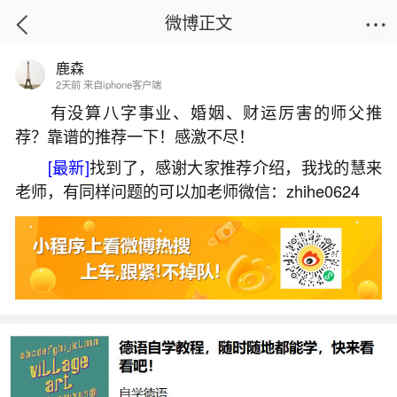
微博正文
鹿森
首页
易理笔记
正文
2天前 来自iphone客户端
有没算八字事业、婚姻、财运厉害的师父推
荐？靠谱的推荐一下！感激不尽！
女孩本命年能不能结婚？
[最新]
找到了，感谢大家推荐介绍，我找的慧来
2026-06-03 16:06:57
28 8 赞
老师，有同样问题的可以加老师微信：zhihe0624
生活中像女孩本命年能不能结婚？都是很常见
的问题，但是小问题不注意可能会引起大麻烦，下
面就这个问题给大家做一些解读：
一、女孩子本命年可以结婚吗
一般情况下可结婚：如果女孩子的生肖不是