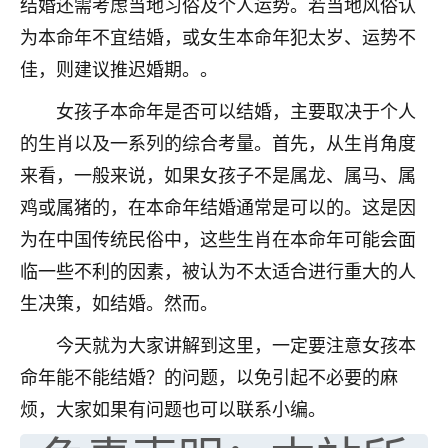
结婚还需考虑当地习俗及个人运势。若当地风俗认
七零老顽童
：我母亲前年离世，刚开始我经常
为本命年不宜结婚，或女生本命年犯太岁、运势不
做梦梦见她，后来也是朋友介绍，找到慧来老
佳，则建议推迟婚期。。
师，安排了超度法事，做梦再也没有梦到过
了，一开始是半信半疑的，图个心安，给亡母
女孩子本命年是否可以结婚，主要取决于个人
超度，现在看来，人不信也不行。
的生肖以及一系列的综合考量。首先，从生肖角度
11
2天前 来自云南
来看，一般来说，如果女孩子不是属龙、属马、属
鸡或属猪的，在本命年结婚通常是可以的。这是因
优秀的张同学
为在中国传统民俗中，这些生肖在本命年可能会面
老师收徒吗？？我对这些很感兴趣
15
2天前 来自山西
临一些不利的因素，被认为不太适合进行重大的人
生决策，如结婚。然而。
今天就为大家讲解到这里，一定要注意女孩本
命年能不能结婚？的问题，以免引起不必要的麻
烦，大家如果有问题也可以联系小编。