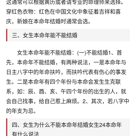
天爷会给你好好上一课的。一命二运三风水，
这通常可以根据黄历或者请专业的命理师来选择。
哪样不服都不行！
穿红色衣物：红色在中国文化中象征着吉祥和喜
平安是福
：我也是每年找老师化太岁，看年
庆，新娘在本命年结婚时通常会选。
卦，认识老师3年了，都是缘分啊！
三、女生本命年能不能结婚
19
17分钟前 来自湖北
心若莲花
女生本命年能不能结婚：(一)不能结婚1、首
我是做餐饮的，这两年，生意屡屡受挫，店开一家关
先，本命年不能结婚，有两种说法，一是本命年与
一家，要么生意不好，生意好的就出事。前些年攒的
日主八字中的年命扶吟，而扶吟代表有伤心的事发
家底快败光了，真是倒霉！我也想找人看看到底怎么
回事？
生。二是本命年有四个年份与本命会发生生克联
系，如：辰、酉、亥、午四个年份的出生的人，就
鹿森
：你可以找老师看看，人有时不服命不行
会自己找事，给自己惹上麻烦。2、其次，若八字中
啊！
太阳当空赵
：我也做餐饮的，生意不算大，但
的年支为忌。
是我从找店开始都是找慧来老师跟进的，选
址、风水、还有开业日子，哪哪都看了，虽然
四、女生为什么不能本命年结婚女生24本命年
大环境不好，但是我家生意还可以，前几天又
有什么说法