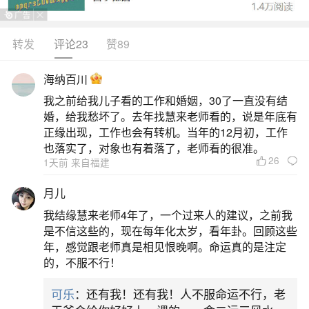
龙、马、鸡、猪，那么在本命年结婚通常是被认为
可以的。这些生肖在本命年可能面临一些传统观念
转发
评论23
赞89
上的不利因素，但并非绝对。特殊生肖需谨慎：对
海纳百川
于属龙、马、鸡、猪的女孩子，本命年结婚在传统
我之前给我儿子看的工作和婚姻，30了一直没有结
观念上可能被认为不太吉利，但这并非科学依据，
婚，给我愁坏了。去年找慧来老师看的，说是年底有
而是基于民俗和传统的看法。因此，这些生
正缘出现，工作也会有转机。当年的12月初，工作
也落实了，对象也有着落了，老师看的很准。
26
二、女孩本命年可以结婚吗女孩本命年结婚有
1天前 来自福建
什么讲究
月儿
我结缘慧来老师4年了，一个过来人的建议，之前我
女孩本命年是可以结婚的，但存在一些相关的
是不信这些的，现在每年化太岁，看年卦。回顾这些
传统观念和注意事项。女孩本命年结婚有以下讲
年，感觉跟老师真是相见恨晚啊。命运真的是注定
的，不服不行！
究：选择吉日：结婚的日子要特别重视，可以挑选
一个吉日来举行婚礼，以确保婚姻的顺利和幸福。
可乐
：还有我！还有我！人不服命运不行，老