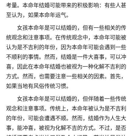
考量。本命年结婚可能带来的积极影响：有些人甚
不由人！
至认为，如果本命年运气。
9
1天前 来自四川
女孩本命年是可以结婚的，但有一些相关的传
金白水清
统观念和注意事项。在传统观念中，本命年可能被
我也想找老师看看，有没有人给个联系方式的啊？
认为是不吉利的年份，因为本命年可能会遇到一些
不顺利的事情。然而，结婚是一件大喜事，可以冲
鹿森
：慧来老师微信：gjsy0624
喜，因此在本命年结婚也被视为一种化解不吉利的
12
1天前 来自江西
方式。然而，也需要注意一些相关的因素。首先，
青春168
如果当地有风俗传统习惯。
我也想要，我也想要！
女孩本命年是可以结婚的，但伴随着一些传统
15
2天前 来自山西
观念和注意事项。传统上，本命年被认为是不吉利
Jessica李
的年份，可能会遭遇不顺。然而，结婚作为人生大
老师做不做超度法事？我想给我奶奶做超度，她今年
事，能冲喜，被视为化解不吉的方式。不过，是否
刚去世了。