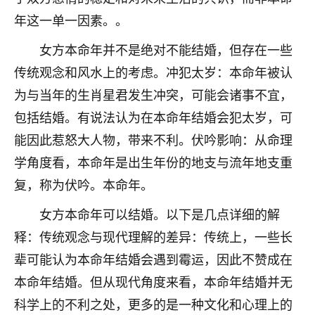
着我晋升有望，我半信半疑的按照老师建议，做了化
年这一单一因素。。
太岁还有一个发钱粮，本来年前的人事调整，拖到年
后，我以为都没戏了，结果开年一上班，开会提拔升
女方本命年并不是绝对不能结婚，但存在一些
职第一个就是我，职务无所谓，主要是底薪加了
3000，非常开心，无论如何，感恩感谢！🙏🏻
传统观念和风水上的考虑。冲犯太岁：本命年被认
为与当年的生肖星君发生冲突，可能会诸事不宜，
鹿森
：恭喜升职加薪！！，请客吗？�
包括结婚。有说法认为在本命年结婚会犯太岁，可
32
12小时前 来自北京
能因此惹怒大人物，带来不利。伏吟影响：从命理
学角度看，本命年是出生年份的地支与流年地支重
心心相印
复，称为伏吟。本命年。
我身体不太好，总是病病殃殃的，去检查又没什么大
问题，反正就是不舒服。中医西医看遍了，找不到问
女方本命年可以结婚。以下是几点详细的解
题，后来无意中看到有人推荐慧来老师，跟老师聊过
之后，心情豁然开朗，也听老师建议，处理了一些因
释：传统观念与现代理解的差异：传统上，一些长
果问题。今年以来，身体比以前好多，主要是心情好
辈可能认为本命年结婚会遇到霉运，因此不赞成在
了，老师说境随心转，现在深有体会了。
本命年结婚。但从现代角度来看，本命年结婚并无
鹿森
：是的，其实跟老师聊过之后，最大的感
科学上的不利之处，更多的是一种文化和心理上的
触，首先就是心态会变好，万般皆是命，半点