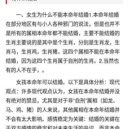
刚找老师做了补财库，希望财运更好一点！
18
一、女生为什么不能本命年结婚1.本命年结婚
2小时前 来自海南
在部分地区有与小人各种邪门的说法，但是也并不
梦醒时分
是所有的属相本命年都不能结婚，主要不能结婚的
我女儿高二叛逆，大半年不上学，一说她就要死要活
生肖主要说的是其中是个生肖，分别是生肖龙，生
的，把我们两口子愁的不行，朋友给我推荐的慧来老
师，一开始我是病急乱投医，这半年来，法事一个个
肖马，生肖鸡，生肖猪，这四个属相不能在本命年
做完，我女儿跟变了个人一样，不期望她能考多好的
结婚，因为这四个生肖属于自刑的生肖。2.当然也
大学，只要能安安稳稳的把书读了，身体心理都健健
康康的我就很知足了！
有的人不在乎，。
女孩本命年可以结婚。以下是具体分析：现代
鹿森
：可怜天下父母心啊！
观点：许多现代观点认为，女孩在本命年结婚并没
16
3小时前 来自河北
有绝对的禁忌，尤其是对于非“自刑”属相（如龙、
付深
马、鸡、猪）的人来说，其他属相在本命年结婚并
我是公司人事调整，有升迁机会，但同时竞争的我们
不会有太大影响。感情稳定为关键：结婚的关键在
三个，找老师的时候是抱着侥幸心理，没想到老师看
于双方感情的稳定和对未来生活的共识，而非本命