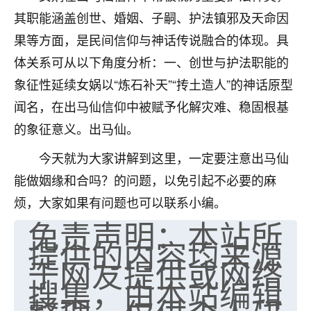
其职能涵盖创世、婚姻、子嗣、护法镇邪及天命因
七零老顽童
：我母亲前年离世，刚开始我经常
做梦梦见她，后来也是朋友介绍，找到慧来老
果等方面，是民间信仰与神话传说融合的体现。具
师，安排了超度法事，做梦再也没有梦到过
体关系可从以下角度分析：一、创世与护法职能的
了，一开始是半信半疑的，图个心安，给亡母
象征性延续女娲以“炼石补天”“抟土造人”的神话原型
超度，现在看来，人不信也不行。
闻名，在出马仙信仰中被赋予化解灾难、稳固根基
11
2天前 来自云南
的象征意义。出马仙。
优秀的张同学
今天就为大家讲解到这里，一定要注意出马仙
老师收徒吗？？我对这些很感兴趣
能做姻缘和合吗？的问题，以免引起不必要的麻
15
2天前 来自山西
烦，大家如果有问题也可以联系小编。
免责声明：本站所
提供的内容均来源
于网友提供或网络
搜集，由本站编辑