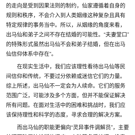
着我晋升有望，我半信半疑的按照老师建议，做了化
的走向是受到因果法则的制约，仙家遵循着自身的
太岁还有一个发钱粮，本来年前的人事调整，拖到年
规则和秩序，不会介入到人类姻缘这种复杂且具有
后，我以为都没戏了，结果开年一上班，开会提拔升
职第一个就是我，职务无所谓，主要是底薪加了
特定规律的事务当中。所以，从姻缘的角度来看，
3000，非常开心，无论如何，感恩感谢！🙏🏻
出马仙和弟子之间不存在结婚的可能性。“夫妻堂口”
鹿森
：恭喜升职加薪！！，请客吗？�
的特殊形式虽然出马仙不会和弟子结婚，但在出马
仙信仰体系中存在“。
32
12小时前 来自北京
在现实生活中，我们应该理性看待出马仙等民
心心相印
间信仰和传统，不要过分依赖或迷信它们的力量。
我身体不太好，总是病病殃殃的，去检查又没什么大
综上所述，出马仙不一定会为人续命。它们的服务
问题，反正就是不舒服。中医西医看遍了，找不到问
题，后来无意中看到有人推荐慧来老师，跟老师聊过
范围广泛，可能涉及多个方面，但并不能保证解决
之后，心情豁然开朗，也听老师建议，处理了一些因
所有问题。在面对生活中的困难和挑战时，我们应
果问题。今年以来，身体比以前好多，主要是心情好
了，老师说境随心转，现在深有体会了。
该保持理性和科学的态度，寻求合理的解决方案。
而出马仙的职能更偏向“灵异事件调解员”，主要
鹿森
：是的，其实跟老师聊过之后，最大的感
触，首先就是心态会变好，万般皆是命，半点