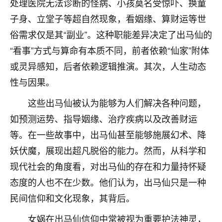
处理医院无法诊断的怪病、小孩莫名受惊吓、换童
不由人！
子身、立堂子等超自然现象，看姻缘、算财运等世
9
俗需求仅是其“副业”。这种职能差异决定了出马仙的
1天前 来自四川
“看事”方式与算命有本质不同，前者依赖“仙家”附体
金白水清
或灵异感知，后者依赖逻辑推演。其次，人生动态
我也想找老师看看，有没有人给个联系方式的啊？
性与因果。
鹿森
：慧来老师微信：gjsy0624
这些出马仙被认为能够为人们解决各种问题，
12
1天前 来自江西
如预测运势、指导姻缘、治疗疾病以及改善财运
等。在一些故事中，出马仙甚至能够施展幻术、降
青春168
妖伏魔，展现出超凡脱俗的能力。然而，从科学和
我也想要，我也想要！
15
2天前 来自山西
现代社会的角度看，对出马仙的存在和力量持怀疑
态度的人也不在少数。他们认为，出马仙只是一种
Jessica李
民间信仰和文化现象，其背后。
老师做不做超度法事？我想给我奶奶做超度，她今年
刚去世了。
女娲在出马仙信仰中常被视为重要护法神灵，