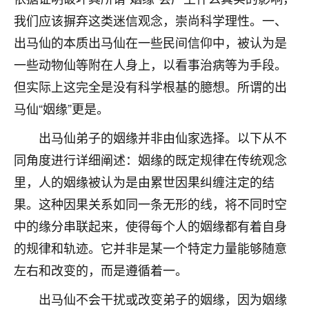
刚找老师做了补财库，希望财运更好一点！
我们应该摒弃这类迷信观念，崇尚科学理性。一、
18
2小时前 来自海南
出马仙的本质出马仙在一些民间信仰中，被认为是
一些动物仙等附在人身上，以看事治病等为手段。
梦醒时分
但实际上这完全是没有科学根基的臆想。所谓的出
我女儿高二叛逆，大半年不上学，一说她就要死要活
的，把我们两口子愁的不行，朋友给我推荐的慧来老
马仙“姻缘”更是。
师，一开始我是病急乱投医，这半年来，法事一个个
做完，我女儿跟变了个人一样，不期望她能考多好的
出马仙弟子的姻缘并非由仙家选择。以下从不
大学，只要能安安稳稳的把书读了，身体心理都健健
同角度进行详细阐述：姻缘的既定规律在传统观念
康康的我就很知足了！
里，人的姻缘被认为是由累世因果纠缠注定的结
鹿森
：可怜天下父母心啊！
果。这种因果关系如同一条无形的线，将不同时空
中的缘分串联起来，使得每个人的姻缘都有着自身
16
3小时前 来自河北
的规律和轨迹。它并非是某一个特定力量能够随意
付深
左右和改变的，而是遵循着一。
我是公司人事调整，有升迁机会，但同时竞争的我们
三个，找老师的时候是抱着侥幸心理，没想到老师看
出马仙不会干扰或改变弟子的姻缘，因为姻缘