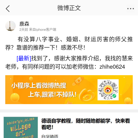
微博正文
鹿森
首页
易理笔记
正文
2天前 来自iphone客户端
有没算八字事业、婚姻、财运厉害的师父推
荐？靠谱的推荐一下！感激不尽！
出马仙能做姻缘和合吗？
[最新]
找到了，感谢大家推荐介绍，我找的慧来
2026-06-03 14:19:18
2 10 赞
老师，有同样问题的可以加老师微信：zhihe0624