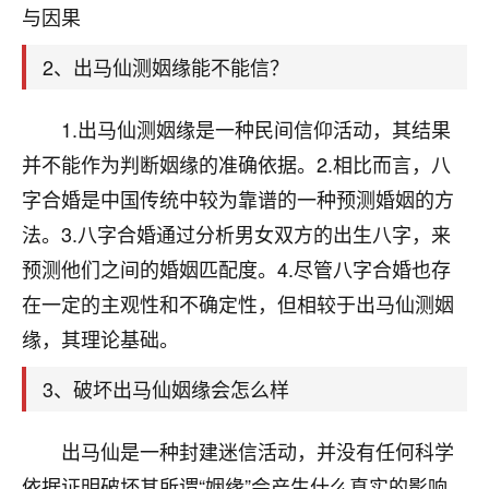
天爷会给你好好上一课的。一命二运三风水，
与因果
哪样不服都不行！
平安是福
：我也是每年找老师化太岁，看年
2、出马仙测姻缘能不能信？
卦，认识老师3年了，都是缘分啊！
19
1.出马仙测姻缘是一种民间信仰活动，其结果
17分钟前 来自湖北
并不能作为判断姻缘的准确依据。2.相比而言，八
心若莲花
字合婚是中国传统中较为靠谱的一种预测婚姻的方
我是做餐饮的，这两年，生意屡屡受挫，店开一家关
法。3.八字合婚通过分析男女双方的出生八字，来
一家，要么生意不好，生意好的就出事。前些年攒的
家底快败光了，真是倒霉！我也想找人看看到底怎么
预测他们之间的婚姻匹配度。4.尽管八字合婚也存
回事？
在一定的主观性和不确定性，但相较于出马仙测姻
鹿森
：你可以找老师看看，人有时不服命不行
缘，其理论基础。
啊！
3、破坏出马仙姻缘会怎么样
太阳当空赵
：我也做餐饮的，生意不算大，但
是我从找店开始都是找慧来老师跟进的，选
址、风水、还有开业日子，哪哪都看了，虽然
出马仙是一种封建迷信活动，并没有任何科学
大环境不好，但是我家生意还可以，前几天又
依据证明破坏其所谓“姻缘”会产生什么真实的影响，