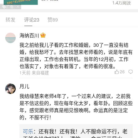
转发
评论23
赞89
生活中像出马仙能做姻缘和合吗？都是很常见
的问题，但是小问题不注意可能会引起大麻烦，下
海纳百川
面就这个问题给大家做一些解读：
我之前给我儿子看的工作和婚姻，30了一直没有结
婚，给我愁坏了。去年找慧来老师看的，说是年底有
1、出马狐仙干什么
正缘出现，工作也会有转机。当年的12月初，工作
也落实了，对象也有着落了，老师看的很准。
26
1天前 来自福建
出马仙文化中，狐仙主要承担指引姻缘、驱魔
辟邪、镇堂护法等职责，其能力与地位在仙家中较
月儿
为突出。1.指引姻缘与情感干预狐仙被视为姻缘领
我结缘慧来老师4年了，一个过来人的建议，之前我
域的权威，能通过托梦、感应或直接显化等方式，
是不信这些的，现在每年化太岁，看年卦。回顾这些
年，感觉跟老师真是相见恨晚啊。命运真的是注定
洞察男女缘分纠葛。对于情路坎坷、姻缘受阻者，
的，不服不行！
狐仙可提供方向指引，甚至直接促成良缘。其能力
可乐
：还有我！还有我！人不服命运不行，老
源于对人性情感的深刻理解，能精准判断缘分深浅