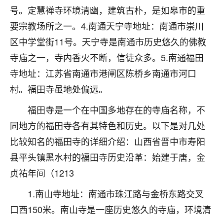
刚找老师做了补财库，希望财运更好一点！
号。定慧禅寺环境清幽，建筑古朴，是如皋市的重
18
要宗教场所之一。4.南通天宁寺地址：南通市崇川
2小时前 来自海南
区中学堂街11号。天宁寺是南通市历史悠久的佛教
梦醒时分
寺庙之一，寺内香火不断，信徒众多。5.南通福田
我女儿高二叛逆，大半年不上学，一说她就要死要活
寺地址：江苏省南通市港闸区陈桥乡南通市河口
的，把我们两口子愁的不行，朋友给我推荐的慧来老
师，一开始我是病急乱投医，这半年来，法事一个个
村。福田寺虽地处偏远。
做完，我女儿跟变了个人一样，不期望她能考多好的
大学，只要能安安稳稳的把书读了，身体心理都健健
福田寺是一个在中国多地存在的寺庙名称，不
康康的我就很知足了！
同地方的福田寺各有其特色和历史。以下是对几处
比较知名的福田寺的详细介绍：山西省晋中市寿阳
鹿森
：可怜天下父母心啊！
县平头镇黑水村的福田寺历史沿革：始建于唐，金
16
3小时前 来自河北
贞祐年间（1213
付深
1.南山寺地址：南通市珠江路与金桥东路交叉
我是公司人事调整，有升迁机会，但同时竞争的我们
口西150米。南山寺是一座历史悠久的寺庙，环境清
三个，找老师的时候是抱着侥幸心理，没想到老师看