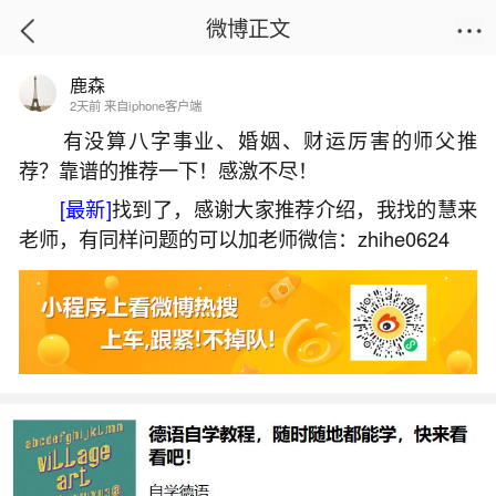
微博正文
鹿森
首页
生活杂谈
正文
2天前 来自iphone客户端
有没算八字事业、婚姻、财运厉害的师父推
荐？靠谱的推荐一下！感激不尽！
南通福田庙做法事
[最新]
找到了，感谢大家推荐介绍，我找的慧来
2026-06-03 10:58:18
5 1 赞
老师，有同样问题的可以加老师微信：zhihe0624
生活中像南通福田庙做法事都是很常见的问
题，但是小问题不注意可能会引起大麻烦，下面就
这个问题给大家做一些解读：
1、寺庙做法事叫什么奠
寺庙中为祭奠逝者、超度亡灵等举行的法事常