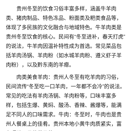
不由人！
贵州冬至的饮食习俗丰富多样，涵盖牛羊肉
类、猪肉制品、特色冻品、粉面类及粑类食品等，
9
1天前 来自四川
体现了多民族的文化融合与地域特色。牛羊肉类是
金白水清
贵州冬至饮食的核心。民间有“冬至进补，春天打虎”
我也想找老师看看，有没有人给个联系方式的啊？
的说法，牛羊肉因温补特性成为首选。常见菜品包
括羊肉汤锅、羊肉粉（如水城羊肉粉、遵义虾子羊
鹿森
：慧来老师微信：gjsy0624
肉粉），以及黔东南的羊瘪。
12
1天前 来自江西
肉类美食羊肉：贵州人冬至有吃羊肉的习俗，
青春168
民间流传“冬至吃一口羊肉，一年都不会冷”的说法。
我也想要，我也想要！
常见的吃法有羊肉汤锅、羊肉粉等，口味丰富多
15
2天前 来自山西
样，包括生爆、黄焖、酸汤、香辣、酱爆等，能满
Jessica李
足不同人的口味需求。牛肉：冬至时，牛肉也是贵
老师做不做超度法事？我想给我奶奶做超度，她今年
州人餐桌上的佳肴。贵州本地小黄牛肉质紧实，富
刚去世了。