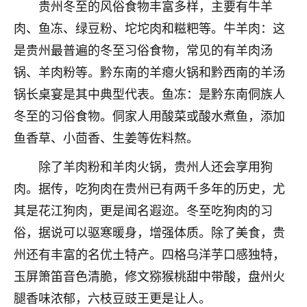
着我晋升有望，我半信半疑的按照老师建议，做了化
贵州冬至的风俗食物丰富多样，主要有牛羊
太岁还有一个发钱粮，本来年前的人事调整，拖到年
肉、鱼冻、绿豆粉、坨坨肉和糍粑等。牛羊肉：这
后，我以为都没戏了，结果开年一上班，开会提拔升
是贵州最普遍的冬至习俗食物，常见的有羊肉汤
职第一个就是我，职务无所谓，主要是底薪加了
3000，非常开心，无论如何，感恩感谢！🙏🏻
锅、羊肉粉等。黔东南的羊瘪火锅和黔西南的羊汤
锅长桌宴是其中典型代表。鱼冻：是黔东南侗族人
鹿森
：恭喜升职加薪！！，请客吗？�
冬至的习俗食物。侗家人用酸菜或酸水煮鱼，添加
32
12小时前 来自北京
鱼香草、小茴香、生姜等佐料熬。
心心相印
除了羊肉粉和羊肉火锅，贵州人还会享用狗
我身体不太好，总是病病殃殃的，去检查又没什么大
肉。据传，吃狗肉在贵州已有两千多年的历史，尤
问题，反正就是不舒服。中医西医看遍了，找不到问
其是花江狗肉，更是闻名遐迩。冬至吃狗肉的习
题，后来无意中看到有人推荐慧来老师，跟老师聊过
之后，心情豁然开朗，也听老师建议，处理了一些因
俗，据说可以驱寒暖身，增强体质。除了美食，贵
果问题。今年以来，身体比以前好多，主要是心情好
州还有丰富的名优土特产。四格乌洋芋口感独特，
了，老师说境随心转，现在深有体会了。
玉屏箫笛音色清脆，修文猕猴桃甜中带酸，盘州火
鹿森
：是的，其实跟老师聊过之后，最大的感
腿香味浓郁，六枝豆豉王更是让人。
触，首先就是心态会变好，万般皆是命，半点