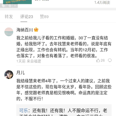
具特色：一、特色饮食1.吃羊肉：贵州不少地方冬
至有吃羊肉的习俗。羊肉性温热，在寒冷的冬至食
转发
评论23
赞89
用，既能抵御风寒，又可滋补身体。人们会炖煮羊
海纳百川
肉汤，加入萝卜、葱姜等食材，慢火熬制出一锅鲜
我之前给我儿子看的工作和婚姻，30了一直没有结
香浓郁的羊肉汤，一家人围坐共享，温暖又美味。
婚，给我愁坏了。去年找慧来老师看的，说是年底有
2.吃糯食：部分地区有吃糯食的传统。比如糍
正缘出现，工作也会有转机。当年的12月初，工作
也落实了，对象也有着落了，老师看的很准。
26
2、贵州人冬至吃什么
1天前 来自福建
月儿
二、糯米饭冬至吃糯米饭也是贵州部分地区的
我结缘慧来老师4年了，一个过来人的建议，之前我
传统习俗。将糯米蒸熟后，加入炒好的腊肉丁、香
是不信这些的，现在每年化太岁，看年卦。回顾这些
肠丁、花生米、葱花等食材，搅拌均匀。腊肉和香
年，感觉跟老师真是相见恨晚啊。命运真的是注定
的，不服不行！
肠的咸香与糯米的软糯相互融合，口感丰富。糯米
饭不仅美味，而且具有一定的饱腹感，能为人们抵
可乐
：还有我！还有我！人不服命运不行，老