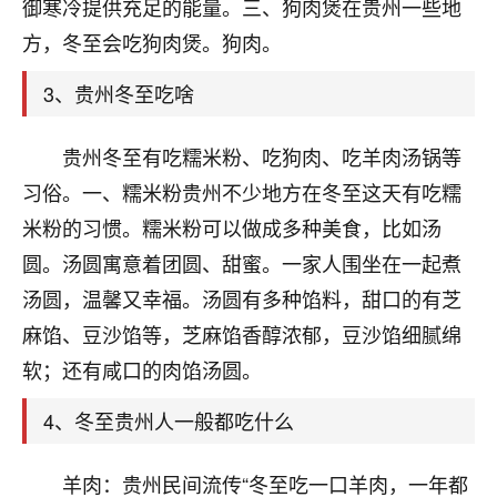
天爷会给你好好上一课的。一命二运三风水，
御寒冷提供充足的能量。三、狗肉煲在贵州一些地
哪样不服都不行！
方，冬至会吃狗肉煲。狗肉。
平安是福
：我也是每年找老师化太岁，看年
卦，认识老师3年了，都是缘分啊！
3、贵州冬至吃啥
19
17分钟前 来自湖北
贵州冬至有吃糯米粉、吃狗肉、吃羊肉汤锅等
心若莲花
习俗。一、糯米粉贵州不少地方在冬至这天有吃糯
我是做餐饮的，这两年，生意屡屡受挫，店开一家关
米粉的习惯。糯米粉可以做成多种美食，比如汤
一家，要么生意不好，生意好的就出事。前些年攒的
圆。汤圆寓意着团圆、甜蜜。一家人围坐在一起煮
家底快败光了，真是倒霉！我也想找人看看到底怎么
回事？
汤圆，温馨又幸福。汤圆有多种馅料，甜口的有芝
麻馅、豆沙馅等，芝麻馅香醇浓郁，豆沙馅细腻绵
鹿森
：你可以找老师看看，人有时不服命不行
软；还有咸口的肉馅汤圆。
啊！
太阳当空赵
：我也做餐饮的，生意不算大，但
4、冬至贵州人一般都吃什么
是我从找店开始都是找慧来老师跟进的，选
址、风水、还有开业日子，哪哪都看了，虽然
大环境不好，但是我家生意还可以，前几天又
羊肉：贵州民间流传“冬至吃一口羊肉，一年都