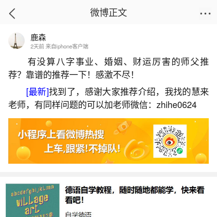
微博正文
鹿森
首页
生活杂谈
正文
2天前 来自iphone客户端
有没算八字事业、婚姻、财运厉害的师父推
荐？靠谱的推荐一下！感激不尽！
贵州冬至有哪些习俗？
[最新]
找到了，感谢大家推荐介绍，我找的慧来
2026-06-03 10:52:26
1 4 赞
老师，有同样问题的可以加老师微信：zhihe0624
生活中像贵州冬至有哪些习俗？都是很常见的
问题，但是小问题不注意可能会引起大麻烦，下面
就这个问题给大家做一些解读：
1、贵州怎么过冬至
贵州冬至有多种过法，饮食、习俗等方面都颇