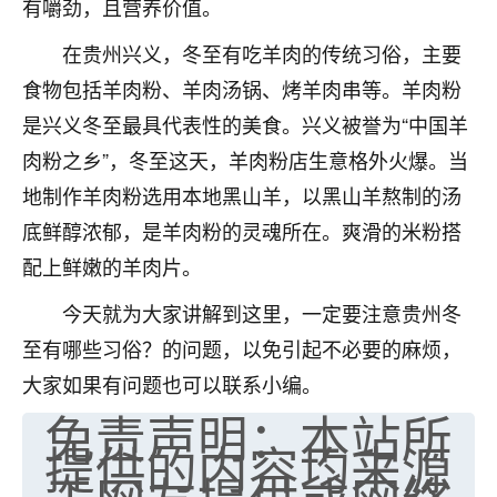
有嚼劲，且营养价值。
七零老顽童
：我母亲前年离世，刚开始我经常
在贵州兴义，冬至有吃羊肉的传统习俗，主要
做梦梦见她，后来也是朋友介绍，找到慧来老
师，安排了超度法事，做梦再也没有梦到过
食物包括羊肉粉、羊肉汤锅、烤羊肉串等。羊肉粉
了，一开始是半信半疑的，图个心安，给亡母
是兴义冬至最具代表性的美食。兴义被誉为“中国羊
超度，现在看来，人不信也不行。
肉粉之乡”，冬至这天，羊肉粉店生意格外火爆。当
11
2天前 来自云南
地制作羊肉粉选用本地黑山羊，以黑山羊熬制的汤
底鲜醇浓郁，是羊肉粉的灵魂所在。爽滑的米粉搭
优秀的张同学
配上鲜嫩的羊肉片。
老师收徒吗？？我对这些很感兴趣
15
2天前 来自山西
今天就为大家讲解到这里，一定要注意贵州冬
至有哪些习俗？的问题，以免引起不必要的麻烦，
大家如果有问题也可以联系小编。
免责声明：本站所
提供的内容均来源