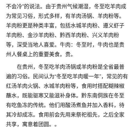
刚找老师做了补财库，希望财运更好一点！
不会冷”的说法。由于贵州气候潮湿，冬至吃羊肉成
18
为常见习俗，形式多样，有羊肉汤锅、羊肉粉等。
2小时前 来自海南
羊肉粉更是种类丰富，包括水城羊肉粉、遵义虾子
梦醒时分
羊肉粉、金沙羊肉粉、黔西羊肉粉、兴义羊肉粉
我女儿高二叛逆，大半年不上学，一说她就要死要活
等，深受当地人喜爱。牛肉：冬至时，牛肉也是贵
的，把我们两口子愁的不行，朋友给我推荐的慧来老
师，一开始我是病急乱投医，这半年来，法事一个个
州人餐桌上的重要美食。贵。
做完，我女儿跟变了个人一样，不期望她能考多好的
大学，只要能安安稳稳的把书读了，身体心理都健健
在贵州，冬至吃羊肉汤锅或羊肉粉是全省最普
康康的我就很知足了！
遍的习俗。民间认为“冬至吃羊肉暖一年”，常见的有
红汤羊肉火锅、水城羊肉粉等，食用时搭配糊辣椒
鹿森
：可怜天下父母心啊！
蘸水，既能驱寒又能滋补身体。黔东南侗族在冬至
16
3小时前 来自河北
有吃鱼冻的传统。他们用酸汤煮鱼并加入香料，待
付深
其冷却成冻。食用前会先用来祭祀祖先，之后全家
我是公司人事调整，有升迁机会，但同时竞争的我们
共享，寓意着团圆。。
三个，找老师的时候是抱着侥幸心理，没想到老师看