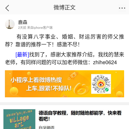
微博正文
鹿森
首页
易理笔记
正文
2天前 来自iphone客户端
有没算八字事业、婚姻、财运厉害的师父推
荐？靠谱的推荐一下！感激不尽！
梦到母亲死去是什么兆头？
[最新]
找到了，感谢大家推荐介绍，我找的慧来
2026-06-03 09:34:15
7 10 赞
老师，有同样问题的可以加老师微信：zhihe0624