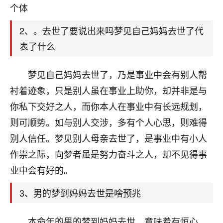
天爷会给你好好上一课的。一命二运三风水，
个体
哪样不服都不行！
平安是福
：我也是每年找老师化太岁，看年
2、。去世了要说出来吗梦见自己妈妈去世了代
卦，认识老师3年了，都是缘分啊！
表了什么
19
17分钟前 来自湖北
梦见自己妈妈去世了，乃是事业中会有别人帮
心若莲花
衬着迹象，只是别人虽在事业上助你，却并非是与
我是做餐饮的，这两年，生意屡屡受挫，店开一家关
你私下交好之人，而你本人在事业中有长远规划，
一家，要么生意不好，生意好的就出事。前些年攒的
家底快败光了，真是倒霉！我也想找人看看到底怎么
则可顺势。如与别人交涉，多有个人心思，则难得
回事？
别人信任。梦见别人母亲去世了，是事业中有小人
作祟之际，向梦者虽是努力奋斗之人，却不见得事
鹿森
：你可以找老师看看，人有时不服命不行
啊！
业中会有好的。
太阳当空赵
：我也做餐饮的，生意不算大，但
是我从找店开始都是找慧来老师跟进的，选
3、男的梦到妈妈去世是啥预兆
址、风水、还有开业日子，哪哪都看了，虽然
大环境不好，但是我家生意还可以，前几天又
本命年的男的梦到妈妈去世，意味着有恒心，