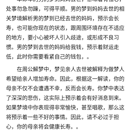
刚找老师做了补财库，希望财运更好一点！
处事勿急勿躁，可得平顺。男的梦到妈妈去世的相
18
2小时前 来自海南
关梦境解析男的梦到已经去世的妈妈，预示会长
寿，也可能你现在的状态，跟周围环境存在不适应
梦醒时分
的地方，要小心被坏人引入歧途，或形成不良习
我女儿高二叛逆，大半年不上学，一说她就要死要活
的，把我们两口子愁的不行，朋友给我推荐的慧来老
惯。男的梦到去世的妈妈给我钱，预示着财运走
师，一开始我是病急乱投医，这半年来，法事一个个
低，此时你需要看紧自己的钱包，。
做完，我女儿跟变了个人一样，不期望她能考多好的
大学，只要能安安稳稳的把书读了，身体心理都健健
在周公解梦中，梦见亲人去世被解释为做梦人
康康的我就很知足了！
希望给亲人增加寿命。因此，根据这一解读，你的
鹿森
：可怜天下父母心啊！
母亲不仅不会遭遇不幸，反而会长寿。你梦中表达
了深深的悲伤，这实际上预示着会有好消息到来。
16
3小时前 来自河北
如果梦境中你表现得非常愉快，甚至唱歌，那么这
付深
将预示着一些不好的事情。因此，请不必过于担
我是公司人事调整，有升迁机会，但同时竞争的我们
心，你的母亲将会健康长寿。。
三个，找老师的时候是抱着侥幸心理，没想到老师看