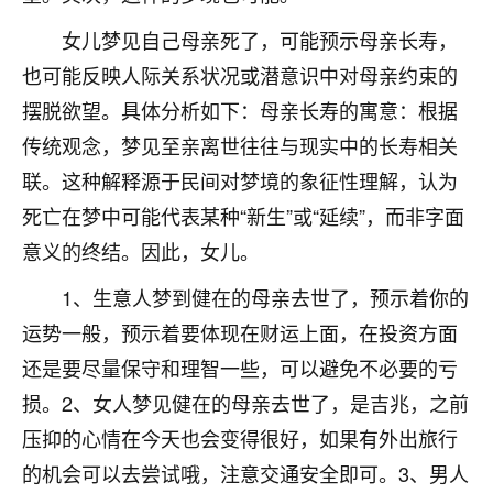
不由人！
女儿梦见自己母亲死了，可能预示母亲长寿，
9
也可能反映人际关系状况或潜意识中对母亲约束的
1天前 来自四川
摆脱欲望。具体分析如下：母亲长寿的寓意：根据
金白水清
传统观念，梦见至亲离世往往与现实中的长寿相关
我也想找老师看看，有没有人给个联系方式的啊？
联。这种解释源于民间对梦境的象征性理解，认为
鹿森
：慧来老师微信：gjsy0624
死亡在梦中可能代表某种“新生”或“延续”，而非字面
意义的终结。因此，女儿。
12
1天前 来自江西
1、生意人梦到健在的母亲去世了，预示着你的
青春168
运势一般，预示着要体现在财运上面，在投资方面
我也想要，我也想要！
15
2天前 来自山西
还是要尽量保守和理智一些，可以避免不必要的亏
损。2、女人梦见健在的母亲去世了，是吉兆，之前
Jessica李
压抑的心情在今天也会变得很好，如果有外出旅行
老师做不做超度法事？我想给我奶奶做超度，她今年
的机会可以去尝试哦，注意交通安全即可。3、男人
刚去世了。