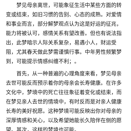
着我晋升有望，我半信半疑的按照老师建议，做了化
梦见母亲离世，可能象征生活中某些方面的转
太岁还有一个发钱粮，本来年前的人事调整，拖到年
变或结束，如旧习惯的告别、心态的成熟。对爱情
后，我以为都没戏了，结果开年一上班，开会提拔升
职第一个就是我，职务无所谓，主要是底薪加了
和事业而言，部分解梦观点认为这是好运的征兆，
3000，非常开心，无论如何，感恩感谢！🙏🏻
能力将被认可，感情关系有望改善。但也有说法指
鹿森
：恭喜升职加薪！！，请客吗？�
出，此梦暗示人际关系复杂，易遇小人，财运受
阻，尤其春天做此梦需谨慎行事。中年男性频繁梦
32
12小时前 来自北京
到，可能提示情感纠缠不利；。
心心相印
首先，从一种普遍的心理角度来看，梦见母亲
我身体不太好，总是病病殃殃的，去检查又没什么大
去世可能反而预示着你的母亲会长寿健康。在许多
问题，反正就是不舒服。中医西医看遍了，找不到问
题，后来无意中看到有人推荐慧来老师，跟老师聊过
文化中，梦境中的死亡往往象征着变化或结束，而
之后，心情豁然开朗，也听老师建议，处理了一些因
在梦见亲人去世的情境中，有时反而是对亲人健康
果问题。今年以来，身体比以前好多，主要是心情好
长寿的美好祝愿。这种梦境可能反映出你对母亲的
了，老师说境随心转，现在深有体会了。
深厚情感和关心，以及希望她能长久陪伴在侧的愿
鹿森
：是的，其实跟老师聊过之后，最大的感
望。其次，这样的梦境也可能。
触，首先就是心态会变好，万般皆是命，半点