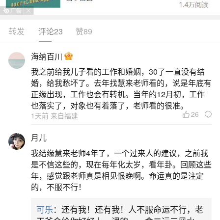
转发
评论23
赞89
生活中像梦到母亲死去是什么兆头？都是很常
见的问题，但是小问题不注意可能会引起大麻烦，
海纳百川
下面就这个问题给大家做一些解读：
我之前给我儿子看的工作和婚姻，30了一直没有结
婚，给我愁坏了。去年找慧来老师看的，说是年底有
1、梦见自己母亲死了是什么意思
正缘出现，工作也会有转机。当年的12月初，工作
也落实了，对象也有着落了，老师看的很准。
26
1天前 来自福建
梦见自己母亲死了通常是家庭和睦的征兆，也
可能预示母亲长寿，但不同身份、梦境细节或伴随
月儿
情境可能衍生不同寓意。以下从不同维度展开分
我结缘慧来老师4年了，一个过来人的建议，之前我
析：一、基础象征意义从普遍的梦境解析角度看，
是不信这些的，现在每年化太岁，看年卦。回顾这些
年，感觉跟老师真是相见恨晚啊。命运真的是注定
梦见母亲去世并非指向现实中的死亡或不幸，反而
的，不服不行！
常被视为家庭关系和谐的积极信号。这一解读可能
可乐
：还有我！还有我！人不服命运不行，老
源于潜意识中对家庭稳定、亲情深厚的确认——当