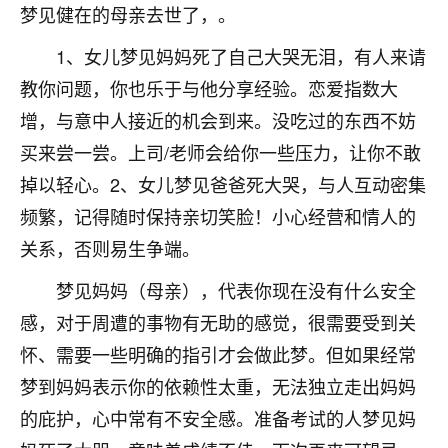
梦见健在的母亲去世了，。
七零老顽童
：我母亲前年离世，刚开始我经常
做梦梦见她，后来也是朋友介绍，找到慧来老
1、女儿梦见妈妈死了自己大哭无泪，有人来请
师，安排了超度法事，做梦再也没有梦到过
教你问题，你也乐于与他分享经验。恋爱指数大
了，一开始是半信半疑的，图个心安，给亡母
增，与意中人接近的机会到来。没吃过的东西不妨
超度，现在看来，人不信也不行。
买来尝一尝。上司/老师会给你一些压力，让你不敢
11
2天前 来自云南
掉以轻心。2、女儿梦见爸爸死大哭，与人互动密集
优秀的张同学
频繁，记得随时保持亲切笑脸！小心经营和情人的
老师收徒吗？？我对这些很感兴趣
关系，否则易生争端。
15
2天前 来自山西
梦见妈妈（母亲），代表你现在没有什么安全
感，对于周遭的事物有无助的感觉，很需要受到关
怀、需要一些明确的指引才会做此梦。但如果经常
梦到妈妈表示你的依赖性太重，无法独立走出妈妈
的庇护，心中常有不安全感。准备考试的人梦见妈