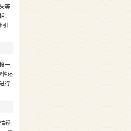
失等
括：
事引
搜一
次性还
进行
事情经