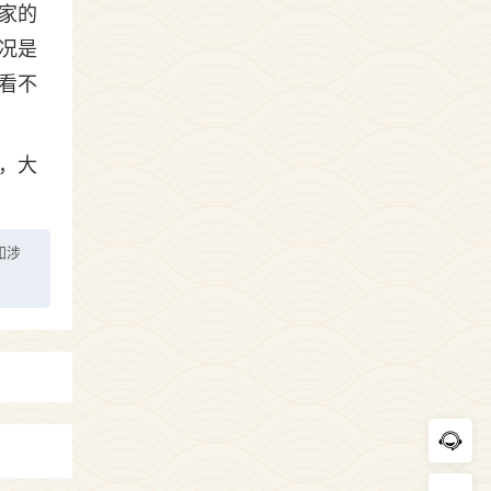
家的
况是
看不
，大
如涉