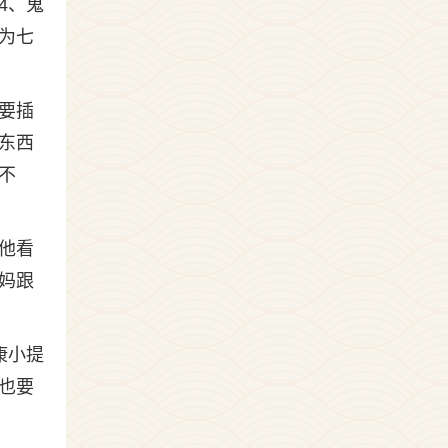
4、鬼
为七
要插
东西
不
他看
妈跟
康小提
也要