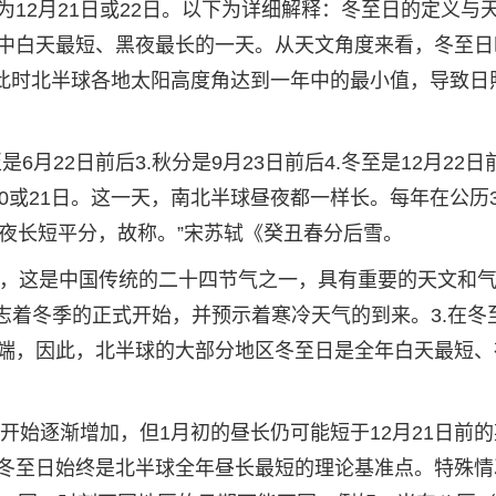
12月21日或22日。以下为详细解释：冬至日的定义与
中白天最短、黑夜最长的一天。从天文角度来看，冬至日
），此时北半球各地太阳高度角达到一年中的最小值，导致日
是6月22日前后3.秋分是9月23日前后4.冬至是12月22
0或21日。这一天，南北半球昼夜都一样长。每年在公历3
昼夜长短平分，故称。”宋苏轼《癸丑春分后雪。
日之间，这是中国传统的二十四节气之一，具有重要的天文和
志着冬季的正式开始，并预示着寒冷天气的到来。3.在冬
端，因此，北半球的大部分地区冬至日是全年白天最短、
虽开始逐渐增加，但1月初的昼长仍可能短于12月21日前
冬至日始终是北半球全年昼长最短的理论基准点。特殊情