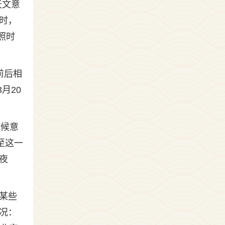
天文意
时，
照时
日前后相
月20
气候意
至这一
夜
的某些
况：