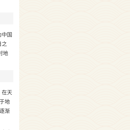
为中国
日之
射地
。在天
于地
逐渐