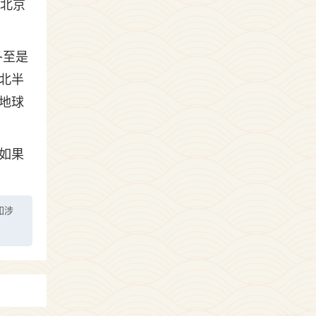
（北京
冬至是
北半
地球
如果
如涉