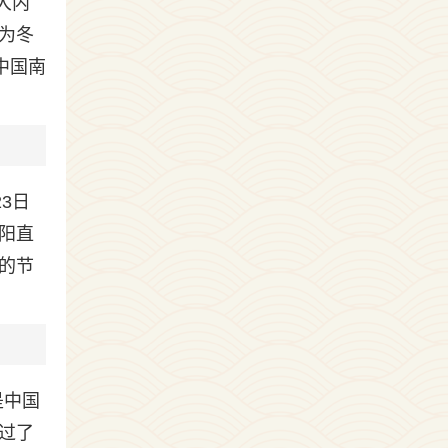
大内
为冬
中国南
3日
阳直
的节
是中国
过了