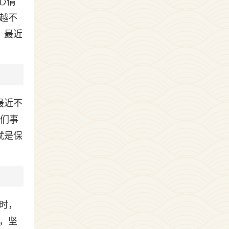
心情
越不
、最近
最近不
我们事
就是保
时，
，坚