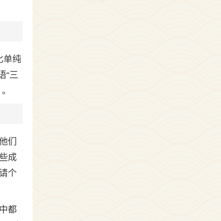
比单纯
语“三
，。
他们
些成
请个
中都