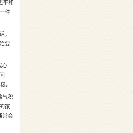
更平和
一件
话，
始要
或心
问
消极。
煞气积
的家
通常会