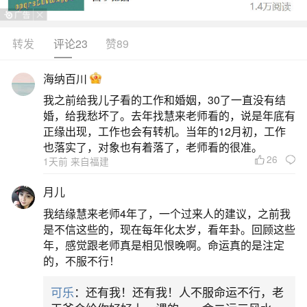
属虎36岁本命年不宜添丁属虎人36岁本命年不
适合生小孩，主要是自身的健康运势表现不佳。由
转发
评论23
赞89
于受到“劫煞”凶星的影响，属虎人身体健康状况不
海纳百川
佳。虽然不至于遭受重大疾病的侵袭，但身体上经
我之前给我儿子看的工作和婚姻，30了一直没有结
常会出现不舒服的地方，所以不适合生孩子。一旦
婚，给我愁坏了。去年找慧来老师看的，说是年底有
孩子哭闹不停，或者是不愿意喝奶，属虎人可能会
正缘出现，工作也会有转机。当年的12月初，工作
也落实了，对象也有着落了，老师看的很准。
忍不住打孩子。牛宝宝无法享受到无忧无
26
1天前 来自福建
二、36岁本命年很可怕要注意什么
月儿
我结缘慧来老师4年了，一个过来人的建议，之前我
36岁本命年的人除了要化解本命年犯太岁，还
是不信这些的，现在每年化太岁，看年卦。回顾这些
要佩戴一些生肖开运吉祥物。36岁本命年的人由于
年，感觉跟老师真是相见恨晚啊。命运真的是注定
的，不服不行！
犯太岁，财运方面不会太好，所以36岁本命年的人
一定要注意不要有大的投资行为，投资要谨慎，工
可乐
：还有我！还有我！人不服命运不行，老