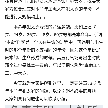
择最合适自己的办法来应对本命年犯太岁。找寻太
七零老顽童
：我母亲前年离世，刚开始我经常
岁方位合理应对本命年属虎人在犯太岁的年份，不
做梦梦见她，后来也是朋友介绍，找到慧来老
能进行大规模动土，。
师，安排了超度法事，做梦再也没有梦到过
了，一开始是半信半疑的，图个心安，给亡母
本命年犯太岁导致的命运多桀。比如上述12
超度，现在看来，人不信也不行。
岁、24岁、36岁、48岁、60岁等都是本命年。所谓
11
2天前 来自云南
“本命年”就是一个人在生命的进程中，再遇到与出生
时的那个年份的地支相同的年份，因为这个年份是
优秀的张同学
原本的、生命形成的时候，其五行气场与出生时的
老师收徒吗？？我对这些很感兴趣
15
2天前 来自山西
那个年份是基本一致的，所以便把它称为“本命年”。
三、冲太岁。
今天就为大家讲解到这里，一定要注意36岁虎
年本命年犯太岁的问题，以免引起不必要的麻烦，
大家如果有问题也可以联系小编。