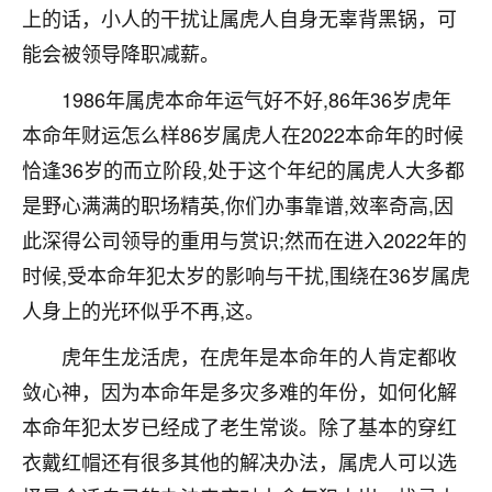
上的话，小人的干扰让属虎人自身无辜背黑锅，可
不由人！
能会被领导降职减薪。
9
1天前 来自四川
1986年属虎本命年运气好不好,86年36岁虎年
金白水清
本命年财运怎么样86岁属虎人在2022本命年的时候
我也想找老师看看，有没有人给个联系方式的啊？
恰逢36岁的而立阶段,处于这个年纪的属虎人大多都
是野心满满的职场精英,你们办事靠谱,效率奇高,因
鹿森
：慧来老师微信：gjsy0624
此深得公司领导的重用与赏识;然而在进入2022年的
12
1天前 来自江西
时候,受本命年犯太岁的影响与干扰,围绕在36岁属虎
青春168
人身上的光环似乎不再,这。
我也想要，我也想要！
虎年生龙活虎，在虎年是本命年的人肯定都收
15
2天前 来自山西
敛心神，因为本命年是多灾多难的年份，如何化解
Jessica李
本命年犯太岁已经成了老生常谈。除了基本的穿红
老师做不做超度法事？我想给我奶奶做超度，她今年
衣戴红帽还有很多其他的解决办法，属虎人可以选
刚去世了。