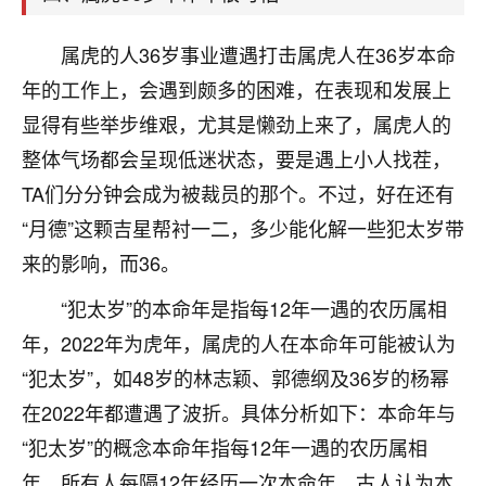
刚找老师做了补财库，希望财运更好一点！
18
属虎的人36岁事业遭遇打击属虎人在36岁本命
2小时前 来自海南
年的工作上，会遇到颇多的困难，在表现和发展上
梦醒时分
显得有些举步维艰，尤其是懒劲上来了，属虎人的
我女儿高二叛逆，大半年不上学，一说她就要死要活
整体气场都会呈现低迷状态，要是遇上小人找茬，
的，把我们两口子愁的不行，朋友给我推荐的慧来老
师，一开始我是病急乱投医，这半年来，法事一个个
TA们分分钟会成为被裁员的那个。不过，好在还有
做完，我女儿跟变了个人一样，不期望她能考多好的
“月德”这颗吉星帮衬一二，多少能化解一些犯太岁带
大学，只要能安安稳稳的把书读了，身体心理都健健
康康的我就很知足了！
来的影响，而36。
“犯太岁”的本命年是指每12年一遇的农历属相
鹿森
：可怜天下父母心啊！
年，2022年为虎年，属虎的人在本命年可能被认为
16
3小时前 来自河北
“犯太岁”，如48岁的林志颖、郭德纲及36岁的杨幂
付深
在2022年都遭遇了波折。具体分析如下：本命年与
我是公司人事调整，有升迁机会，但同时竞争的我们
“犯太岁”的概念本命年指每12年一遇的农历属相
三个，找老师的时候是抱着侥幸心理，没想到老师看
年，所有人每隔12年经历一次本命年。古人认为本