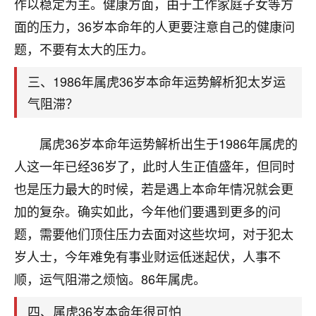
天爷会给你好好上一课的。一命二运三风水，
作以稳定为主。健康方面，由于工作家庭子女等方
哪样不服都不行！
面的压力，36岁本命年的人更要注意自己的健康问
平安是福
：我也是每年找老师化太岁，看年
题，不要有太大的压力。
卦，认识老师3年了，都是缘分啊！
三、1986年属虎36岁本命年运势解析犯太岁运
19
17分钟前 来自湖北
气阻滞？
心若莲花
我是做餐饮的，这两年，生意屡屡受挫，店开一家关
属虎36岁本命年运势解析出生于1986年属虎的
一家，要么生意不好，生意好的就出事。前些年攒的
人这一年已经36岁了，此时人生正值盛年，但同时
家底快败光了，真是倒霉！我也想找人看看到底怎么
回事？
也是压力最大的时候，若是遇上本命年情况就会更
加的复杂。确实如此，今年他们要遇到更多的问
鹿森
：你可以找老师看看，人有时不服命不行
题，需要他们顶住压力去面对这些坎坷，对于犯太
啊！
太阳当空赵
：我也做餐饮的，生意不算大，但
岁人士，今年难免有事业财运低迷起伏，人事不
是我从找店开始都是找慧来老师跟进的，选
顺，运气阻滞之烦恼。86年属虎。
址、风水、还有开业日子，哪哪都看了，虽然
大环境不好，但是我家生意还可以，前几天又
四、属虎36岁本命年很可怕