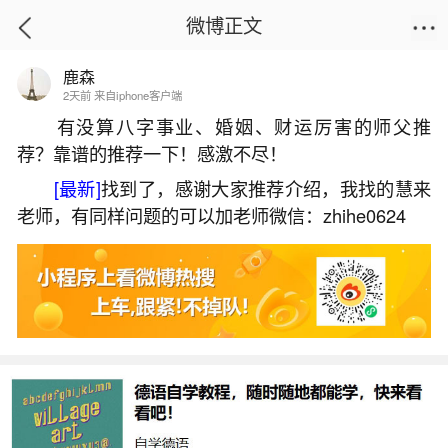
微博正文
鹿森
首页
生活杂谈
正文
2天前 来自iphone客户端
有没算八字事业、婚姻、财运厉害的师父推
荐？靠谱的推荐一下！感激不尽！
36岁虎年本命年犯太岁
[最新]
找到了，感谢大家推荐介绍，我找的慧来
2026-06-02 18:16:49
4 4 赞
老师，有同样问题的可以加老师微信：zhihe0624
生活中像36岁虎年本命年犯太岁都是很常见的
问题，但是小问题不注意可能会引起大麻烦，下面
就这个问题给大家做一些解读：
一、36岁属虎本命年适合生孩子吗不宜添丁需
化解？