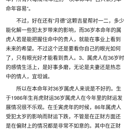
着我晋升有望，我半信半疑的按照老师建议，做了化
命年容易“。
太岁还有一个发钱粮，本来年前的人事调整，拖到年
后，我以为都没戏了，结果开年一上班，开会提拔升
不过，好在还有“月德”这颗吉星帮衬一二，多少
职第一个就是我，职务无所谓，主要是底薪加了
3000，非常开心，无论如何，感恩感谢！🙏🏻
能化解一些犯太岁带来的影响，而36岁本命年的属
虎人若是能把握住命中的贵人，就能在事业上看到
鹿森
：恭喜升职加薪！！，请客吗？�
未来的希望。不过这个还是要看你自己的眼光如何
32
12小时前 来自北京
了，只有眼光好才能看到贵人。3、属虎人在36岁时
的感情生活上，是好事多磨，无论是夫妻还是热恋
心心相印
中的情人，宜坦诚。
我身体不太好，总是病病殃殃的，去检查又没什么大
问题，反正就是不舒服。中医西医看遍了，找不到问
所以在本命年对36岁属虎人来说是不好的。生
题，后来无意中看到有人推荐慧来老师，跟老师聊过
之后，心情豁然开朗，也听老师建议，处理了一些因
于1986年生肖虎财运36岁属虎人在今年里的财运发
果问题。今年以来，身体比以前好多，主要是心情好
展情况很不乐观。在壬寅虎年的时候，86年属虎人
了，老师说境随心转，现在深有体会了。
受犯太岁的影响而财运下跌，不管是在正财方面还
鹿森
：是的，其实跟老师聊过之后，最大的感
是在偏财上的情况都是非常不如意的。其中在正财
触，首先就是心态会变好，万般皆是命，半点