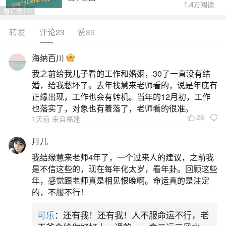
转发
评论23
赞89
生活中像离婚梦见自己结婚是什么意思啊？都
是很常见的问题，但是小问题不注意可能会引起大
海纳百川
麻烦，下面就这个问题给大家做一些解读：
我之前给我儿子看的工作和婚姻，30了一直没有结
婚，给我愁坏了。去年找慧来老师看的，说是年底有
1、离异女人梦见自己结婚是什么意思
正缘出现，工作也会有转机。当年的12月初，工作
也落实了，对象也有着落了，老师看的很准。
26
1天前 来自福建
离异女人梦见自己结婚的梦境解析离异女人梦
见自己结婚，这暗示着你最近有很好的财运，不妨
月儿
投资做做生意，或许能让你有所收获。不同离异女
我结缘慧来老师4年了，一个过来人的建议，之前我
人梦见自己结婚的梦境解析出行的离异女人梦见自
是不信这些的，现在每年化太岁，看年卦。回顾这些
年，感觉跟老师真是相见恨晚啊。命运真的是注定
己结婚，建议顺利平安，延后一两天回家。本命年
的，不服不行！
的离异女人梦见自己结婚，得财利，事事谨慎小
可乐
：还有我！还有我！人不服命运不行，老
心，一切平顺而过，提防官司。怀孕的离异女人梦