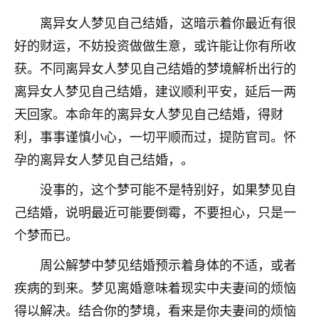
不由人！
离异女人梦见自己结婚，这暗示着你最近有很
好的财运，不妨投资做做生意，或许能让你有所收
9
1天前 来自四川
获。不同离异女人梦见自己结婚的梦境解析出行的
金白水清
离异女人梦见自己结婚，建议顺利平安，延后一两
我也想找老师看看，有没有人给个联系方式的啊？
天回家。本命年的离异女人梦见自己结婚，得财
鹿森
：慧来老师微信：gjsy0624
利，事事谨慎小心，一切平顺而过，提防官司。怀
孕的离异女人梦见自己结婚，。
12
1天前 来自江西
没事的，这个梦可能不是特别好，如果梦见自
青春168
己结婚，说明最近可能要倒霉，不要担心，只是一
我也想要，我也想要！
个梦而已。
15
2天前 来自山西
周公解梦中梦见结婚预示着身体的不适，或者
Jessica李
疾病的到来。梦见离婚意味着现实中夫妻间的烦恼
老师做不做超度法事？我想给我奶奶做超度，她今年
刚去世了。
得以解决。结合你的梦境，看来是你夫妻间的烦恼