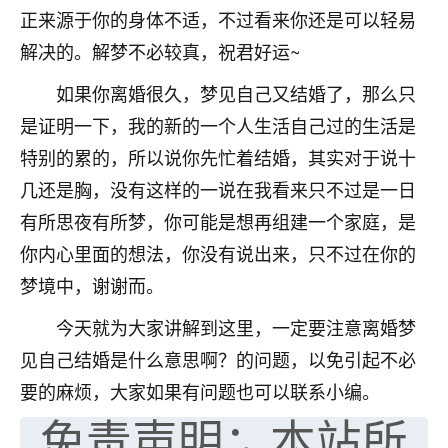
正来源于你的身体不适，不过看来你还是可以轻易
七零老顽童
：我母亲前年离世，刚开始我经常
解决的。解梦不必较真，祝君好运~
做梦梦见她，后来也是朋友介绍，找到慧来老
师，安排了超度法事，做梦再也没有梦到过
如果你离婚很久，梦见自己又结婚了，那么只
了，一开始是半信半疑的，图个心安，给亡母
超度，现在看来，人不信也不行。
是证明一下，我的新的一个人生活自己过的生活是
特别的累的，所以说你先忙着结婚，其实对于说十
11
2天前 来自云南
几还是胸，没有这样的一说在我看来只不过是一日
优秀的张同学
有所思夜有所梦，你可能是想再组建一个家庭，是
老师收徒吗？？我对这些很感兴趣
你内心里面的想法，你没有说出来，只不过在你的
15
2天前 来自山西
梦境中，谢谢而。
今天就为大家讲解到这里，一定要注意离婚梦
见自己结婚是什么意思啊？的问题，以免引起不必
要的麻烦，大家如果有问题也可以联系小编。
免责声明：本站所