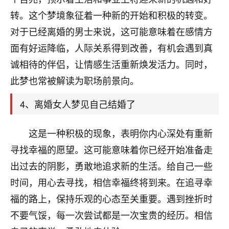
刚找老师做了补财库，希望财运更好一点！
转。这个梦境象征着一种新的开始和积极的转变。
18
2小时前 来自海南
对于已经离婚的男士来说，这可能意味着在感情方
面有好运降临，人际关系得到改善，有机会遇到真
梦醒时分
诚相待的伴侣，让情感生活重新焕发活力。同时，
我女儿高二叛逆，大半年不上学，一说她就要死要活
的，把我们两口子愁的不行，朋友给我推荐的慧来老
此梦也常被解读为职场前景向。
师，一开始我是病急乱投医，这半年来，法事一个个
做完，我女儿跟变了个人一样，不期望她能考多好的
4、离婚女人梦见自己结婚了
大学，只要能安安稳稳的把书读了，身体心理都健健
康康的我就很知足了！
这是一种积极的现象，表明你内心深处有重新
鹿森
：可怜天下父母心啊！
寻找幸福的愿望。这可能意味着你已经开始准备走
出过去的阴影，勇敢地追求新的生活。给自己一些
16
3小时前 来自河北
时间，用心去寻找，相信幸福终将到来。在追寻幸
付深
福的路上，保持乐观的心态至关重要。遇到挫折时
我是公司人事调整，有升迁机会，但同时竞争的我们
不要气馁，每一次尝试都是一次宝贵的经历。相信
三个，找老师的时候是抱着侥幸心理，没想到老师看