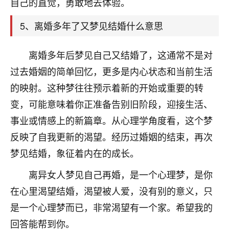
自己的直觉，勇敢地去体验。
着我晋升有望，我半信半疑的按照老师建议，做了化
太岁还有一个发钱粮，本来年前的人事调整，拖到年
5、离婚多年了又梦见结婚什么意思
后，我以为都没戏了，结果开年一上班，开会提拔升
职第一个就是我，职务无所谓，主要是底薪加了
3000，非常开心，无论如何，感恩感谢！🙏🏻
离婚多年后梦见自己又结婚了，这通常不是对
过去婚姻的简单回忆，更多是内心状态和当前生活
鹿森
：恭喜升职加薪！！，请客吗？�
的映射。这种梦往往预示着新的开始或重要的转
32
12小时前 来自北京
变，可能意味着你正准备告别旧阶段，迎接生活、
心心相印
事业或情感上的新篇章。从心理学角度看，这个梦
我身体不太好，总是病病殃殃的，去检查又没什么大
反映了自我更新的渴望。经历过婚姻的结束，再次
问题，反正就是不舒服。中医西医看遍了，找不到问
梦见结婚，象征着内在的成长。
题，后来无意中看到有人推荐慧来老师，跟老师聊过
之后，心情豁然开朗，也听老师建议，处理了一些因
离异女人梦见自己再婚，是一个心理梦，是你
果问题。今年以来，身体比以前好多，主要是心情好
在心里渴望结婚，渴望被人爱，没有别的意义，只
了，老师说境随心转，现在深有体会了。
是一个心理梦而已，非常渴望有一个家。希望我的
鹿森
：是的，其实跟老师聊过之后，最大的感
回答能帮到你。
触，首先就是心态会变好，万般皆是命，半点