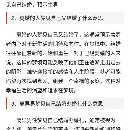
天爷会给你好好上一课的。一命二运三风水，
见自己结婚，预示生男
哪样不服都不行！
平安是福
：我也是每年找老师化太岁，看年
2、离婚的人梦见自己又结婚了什么意思
卦，认识老师3年了，都是缘分啊！
19
离婚的人梦见自己又结婚了，这通常预示着梦
17分钟前 来自湖北
者内心对于新生活的期待和向往。在梦境中，结婚
心若莲花
往往象征着新的开始和重生。对于已经离婚的人来
我是做餐饮的，这两年，生意屡屡受挫，店开一家关
说，这样的梦境可能反映了他们正在逐渐走出过去
一家，要么生意不好，生意好的就出事。前些年攒的
家底快败光了，真是倒霉！我也想找人看看到底怎么
的阴影，准备迎接新的感情和人生阶段。梦者可能
回事？
渴望再次找到真爱，组建一个幸福的家庭，这种对
鹿森
：你可以找老师看看，人有时不服命不行
幸福生活的渴望和追求在梦境。
啊！
3、离异男梦见自己结婚办婚礼什么意思
太阳当空赵
：我也做餐饮的，生意不算大，但
是我从找店开始都是找慧来老师跟进的，选
址、风水、还有开业日子，哪哪都看了，虽然
离异男性梦见自己结婚办婚礼，通常被视为一
大环境不好，但是我家生意还可以，前几天又
个吉兆，预示着生活和事业上将迎来新的机遇和好