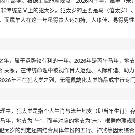
颗凶星影响。根据主流命理观点，2026丙午年，属羊（未
，并非传统意义上的犯太岁。犯太岁的主要是马（值太岁）
。而属羊人在这一年虽得贵人运加持，人缘佳、易得男性
”之年，属于运势较有利的一年。2026年是丙午马年，地
“六合”关系，在传统命理中被视作贵人运强、人际和谐、助
2026年不在犯太岁之列，无需佩戴化太岁饰品或举行专
肖命理中，犯太岁是指个人生肖与流年地支（即当年生肖）
马年，地支为“午”，而羊对应的地支为“未”。根据命理规
犯太岁的判定还需结合具体年份的五行、神煞等因素综合