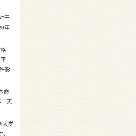
对于
6年
。
”格
势平
殊影
本命
年中天
。
合太岁
”、