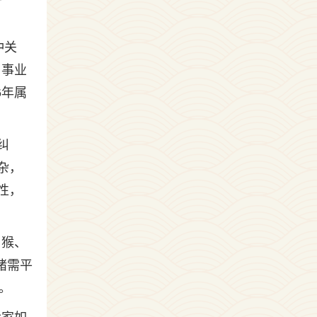
冲关
，事业
6年属
纠
杂，
性，
、猴、
绪需平
。