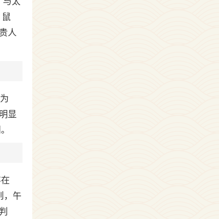
）与太
、鼠
贵人
支为
力明显
门。
存在
则，午
判