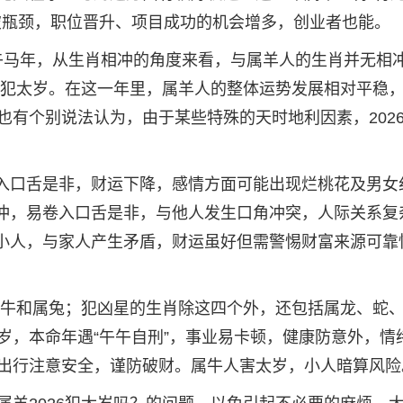
突破瓶颈，职位晋升、项目成功的机会增多，创业者也能。
为丙午马年，从生肖相冲的角度来看，与属羊人的生肖并无相
不会犯太岁。在这一年里，属羊人的整体运势发展相对平稳
也有个别说法认为，由于某些特殊的天时地利因素，202
卷入口舌是非，财运下降，感情方面可能出现烂桃花及男女
相冲，易卷入口舌是非，与他人发生口角冲突，人际关系复
撞小人，与家人产生矛盾，财运虽好但需警惕财富来源可靠
、属牛和属兔；犯凶星的生肖除这四个外，还包括属龙、蛇
岁，本命年遇“午午自刑”，事业易卡顿，健康防意外，情
出行注意安全，谨防破财。属牛人害太岁，小人暗算风险