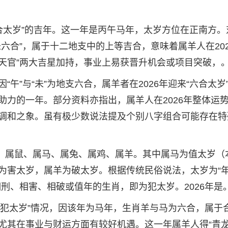
六合太岁”的吉年。这一年是丙午马年，太岁方位在正南方。
六合”，属于十二地支中的上等吉合，意味着属羊人在202
“天官”两大吉星加持，事业上易获晋升机会或项目突破，
午”与“未”为地支六合，属羊者在2026年迎来“六合太岁
助力的一年。部分资料亦指出，属羊人在2026年整体运
调和之象。虽有极少数说法提及个别八字组合可能存在特
是：属鼠、属马、属兔、属鸡、属羊。其中属马为值太岁（
为害太岁，属羊为破太岁。根据传统民俗说法，太岁为“
刑、相害、相破或值年的生肖，即为犯太岁。2026年是
”或“犯太岁”情况，因该年为马年，生肖羊与马为六合，属于
尤其在事业与财运方面有较好机遇。这一年属羊人得“青龙