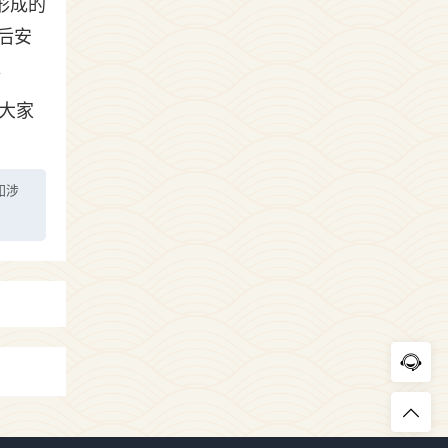
形成的
后安
。
大家
如涉