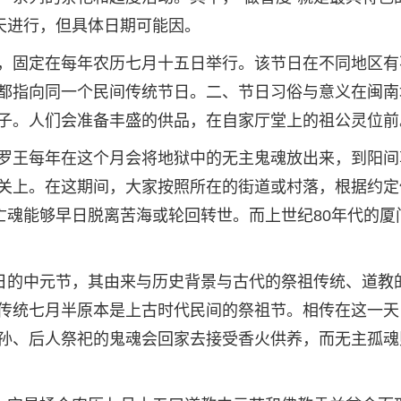
天进行，但具体日期可能因。
，固定在每年农历七月十五日举行。该节日在不同地区有
等，但都指向同一个民间传统节日。二、节日习俗与意义在闽南
子。人们会准备丰盛的供品，在自家厅堂上的祖公灵位前
罗王每年在这个月会将地狱中的无主鬼魂放出来，到阳间
关上。在这期间，大家按照所在的街道或村落，根据约定
亡魂能够早日脱离苦海或轮回转世。而上世纪80年代的厦
五日的中元节，其由来与历史背景与古代的祭祖传统、道教
传统七月半原本是上古时代民间的祭祖节。相传在这一天
孙、后人祭祀的鬼魂会回家去接受香火供养，而无主孤魂