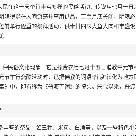
地人民在这一天举行丰富多样的民俗活动。传说从七月一日
阴魂得以在人间游荡并享用供品，直至月底关闭，阴魂必
位前举行隆重的祭拜活动，供奉廿四味大鱼大肉和丰盛饭
论
的一种民俗文化现象，它是揉合农历七月十五日道教中元节
元节举行斋醮活动时，已把佛教的词语“普渡”转化为地方
集》中，即有称为《普渡青词》的祝文。宋代以来，普渡
？
准备丰盛的祭品，如三牲、米粉、白酒等，以及一些特色小