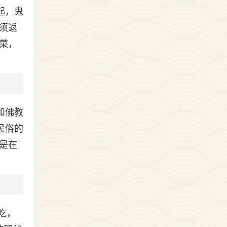
起，鬼
须返
菜，
和佛教
民俗的
是在
吃，