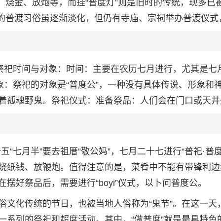
、烧金、放炮等，而挂“普度灯”则是旧时的传统，现多已
间的普渡习俗虽逐渐淡化，但仍有寺庙、宗祠举办普渡仪式
：祭祀时间与对象：时间：主要在农历七月进行，尤其是七
象：祭祀的对象是“普度公”，一种没有具体传说、形象和
着孤魂野鬼。祭祀仪式：准备祭品：人们会在门口或天井
“七月半”要去祖厝“敬公妈”，七月二十七进行“普祀·普度
烧纸钱、放鞭炮。值得注意的是，菜肴中不能有带锋利边
摆好祭品后，需要进行“boyi”仪式，以卜问普度公。
俗文化传统的节日，也被当地人俗称为“鬼节”。在这一天
一系列的祭祀和超度活动。其中，“做普度”就是最具特色