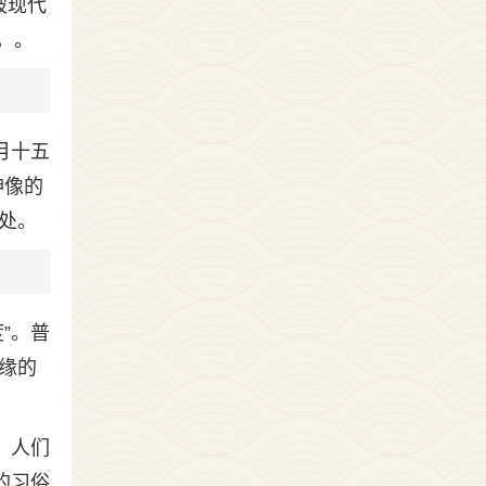
被现代
，。
月十五
神像的
处。
”。普
缘的
，人们
的习俗