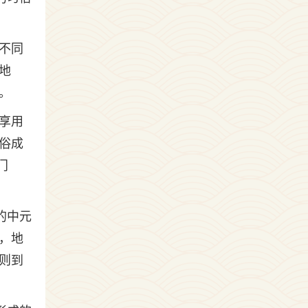
不同
地
。
享用
俗成
门
的中元
，地
则到