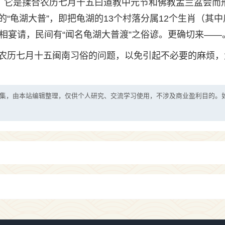
象，它是揉合农历七月十五曰道教中元节和佛教盂兰盆会而
“龟湖大普”，即把龟湖的13个村落分属12个生肖（其中
相宴请，民间有“闻名龟湖大普渡”之俗谚。更确切来——
农历七月十五闽南习俗的问题，以免引起不必要的麻烦，
集，由本站编辑整理，仅供个人研究、交流学习使用，不涉及商业盈利目的。