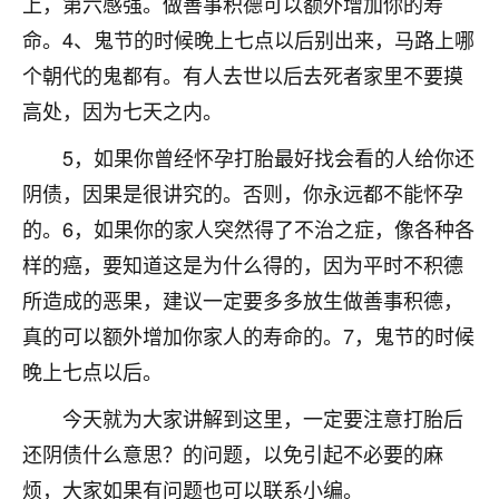
上，第六感强。做善事积德可以额外增加你的寿
七零老顽童
：我母亲前年离世，刚开始我经常
命。4、鬼节的时候晚上七点以后别出来，马路上哪
做梦梦见她，后来也是朋友介绍，找到慧来老
个朝代的鬼都有。有人去世以后去死者家里不要摸
师，安排了超度法事，做梦再也没有梦到过
高处，因为七天之内。
了，一开始是半信半疑的，图个心安，给亡母
超度，现在看来，人不信也不行。
5，如果你曾经怀孕打胎最好找会看的人给你还
11
2天前 来自云南
阴债，因果是很讲究的。否则，你永远都不能怀孕
的。6，如果你的家人突然得了不治之症，像各种各
优秀的张同学
样的癌，要知道这是为什么得的，因为平时不积德
老师收徒吗？？我对这些很感兴趣
15
2天前 来自山西
所造成的恶果，建议一定要多多放生做善事积德，
真的可以额外增加你家人的寿命的。7，鬼节的时候
晚上七点以后。
今天就为大家讲解到这里，一定要注意打胎后
还阴债什么意思？的问题，以免引起不必要的麻
烦，大家如果有问题也可以联系小编。