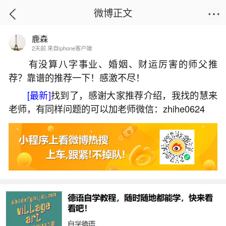
微博正文
鹿森
首页
生活杂谈
正文
2天前 来自iphone客户端
有没算八字事业、婚姻、财运厉害的师父推
荐？靠谱的推荐一下！感激不尽！
打胎后还阴债什么意思？
[最新]
找到了，感谢大家推荐介绍，我找的慧来
2026-06-02 14:22:17
14 8 赞
老师，有同样问题的可以加老师微信：zhihe0624
生活中像打胎后还阴债什么意思？都是很常见
的问题，但是小问题不注意可能会引起大麻烦，下
面就这个问题给大家做一些解读：
1、生活中的26件邪门事一定要注意!
与特殊人群、时间相关的说法怀孕打胎还阴