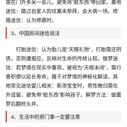
天爷会给你好好上一课的。一命二运三风水，
需在门外多呆一会儿，避免将“脏东西”带回家。墓地
哪样不服都不行！
迷信：路过自家人的坟墓未祭拜，会大病一场。修
平安是福
：我也是每年找老师化太岁，看年
路迷信：认为修路时。
卦，认识老师3年了，都是缘分啊！
3、中国民间迷信说法
19
17分钟前 来自湖北
心若莲花
打胎迷信：认为胎儿是“天赐礼物”，打胎需还阴
我是做餐饮的，这两年，生意屡屡受挫，店开一家关
债，否则遭报应，反映对生命的传统认知。做梦迷
一家，要么生意不好，生意好的就出事。前些年攒的
信：若梦境在现实中重现，被视为“天眼未闭”，需行
家底快败光了，真是倒霉！我也想找人看看到底怎么
回事？
善积德以延长寿命，属于对梦境的神秘化解读。其
他常见迷信婴儿相关：新添宝宝时，男性晚归需在
鹿森
：你可以找老师看看，人有时不服命不行
外逗留，避免带“脏东西”影响孩子。解梦方法：做噩
啊！
太阳当空赵
：我也做餐饮的，生意不算大，但
梦后翻枕头并。
是我从找店开始都是找慧来老师跟进的，选
址、风水、还有开业日子，哪哪都看了，虽然
4、生活中的邪门事一定要注意
大环境不好，但是我家生意还可以，前几天又