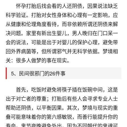
刚找老师做了补财库，希望财运更好一点！
怀孕打胎后找会看的人还阴债，因果说法缺乏
18
科学验证。打胎对女性身体和心理有一定影响，应
2小时前 来自海南
从健康和伦理角度看待，而非依赖所谓还阴债来解
梦醒时分
决问题。家里有新出生婴儿，男人晚归在门口呆一
我女儿高二叛逆，大半年不上学，一说她就要死要活
会的说法，可能是出于对婴儿的保护心理，避免带
的，把我们两口子愁的不行，朋友给我推荐的慧来老
师，一开始我是病急乱投医，这半年来，法事一个个
回外界病菌等，但所谓邪气并无科学依据。梦境相
做完，我女儿跟变了个人一样，不期望她能考多好的
关：很多人做梦的事在现实。
大学，只要能安安稳稳的把书读了，身体心理都健健
康康的我就很知足了！
5、民间很邪门的26件事
鹿森
：可怜天下父母心啊！
首先，吃饭时避免将筷子插在饭碗中间，这是
16
3小时前 来自河北
出于对亡者的尊重；打胎后有些人会寻求专业人士
付深
帮助还阴债，以平衡因果。其次，梦境与现实的重
我是公司人事调整，有升迁机会，但同时竞争的我们
叠可能意味着你的第六感敏锐，而善行能提升你的
三个，找老师的时候是抱着侥幸心理，没想到老师看
寿命。鬼节夜晚避免外出，因为不同朝代的鬼魂可