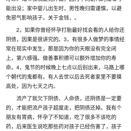
着我晋升有望，我半信半疑的按照老师建议，做了化
能出没；家中婴儿出生时，男性晚归需谨慎，以避
太岁还有一个发钱粮，本来年前的人事调整，拖到年
后，我以为都没戏了，结果开年一上班，开会提拔升
免邪气影响孩子。关于金钱，。
职第一个就是我，职务无所谓，主要是底薪加了
3000，非常开心，无论如何，感恩感谢！🙏🏻
2，如果你曾经怀孕打胎最好找会看的人给你还
阴债，因果是很讲究的。3，有很多人做梦的事情经
鹿森
：恭喜升职加薪！！，请客吗？�
常在现实中发生，那是因为你的天眼没有完全闭
32
12小时前 来自北京
上，第六感强。做善事积德可以额外增加你的寿
命。4，鬼节的时候晚上七点以后别出来，马路上哪
心心相印
个朝代的鬼都有。有人去世以后去死者家里不要摸
我身体不太好，总是病病殃殃的，去检查又没什么大
问题，反正就是不舒服。中医西医看遍了，找不到问
高处，因为七天之内。
题，后来无意中看到有人推荐慧来老师，跟老师聊过
之后，心情豁然开朗，也听老师建议，处理了一些因
流产了就欠下阴债、人命债，还阴债是一定要
果问题。今年以来，身体比以前好多，主要是心情好
的，才能把流产孩子超度走，把阴债还掉。我有个
了，老师说境随心转，现在深有体会了。
朋友有胃病，怀孕了不知道，吃了很多不该吃的
鹿森
：是的，其实跟老师聊过之后，最大的感
药，后来医生说吃那些药对孩子已经伤害了，孩子
触，首先就是心态会变好，万般皆是命，半点