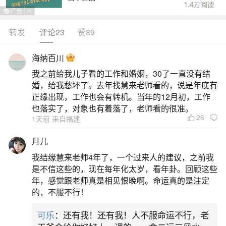
债：称怀孕打胎最好找会看的人还阴债，因果讲
究，这是没有科学依据的迷信说法。打胎是一个医
转发
评论23
赞89
学行为，与所谓的“阴债”“因果”无关。鬼节晚上出
海纳百川
行：鬼节晚上七点以后别出来，说马路上有各个朝
我之前给我儿子看的工作和婚姻，30了一直没有结
代的鬼，这是基于迷信的想象。鬼节是传统节日，
婚，给我愁坏了。去年找慧来老师看的，说是年底有
晚上出行并无危险，所谓的“鬼”并不存在。家里有婴
正缘出现，工作也会有转机。当年的12月初，工作
也落实了，对象也有着落了，老师看的很准。
儿男人
26
1天前 来自福建
2、民间信仰有哪些常见迷信
月儿
我结缘慧来老师4年了，一个过来人的建议，之前我
打胎迷信：认为胎儿是珍贵的礼物，打过胎的
是不信这些的，现在每年化太岁，看年卦。回顾这些
人需要找人看因果，还阴债。鬼节迷信：在鬼节期
年，感觉跟老师真是相见恨晚啊。命运真的是注定
的，不服不行！
间，认为晚上七点以后不宜出门，因为此时鬼魂会
出没。婴儿迷信：新添婴儿的家庭中，男人晚归时
可乐
：还有我！还有我！人不服命运不行，老