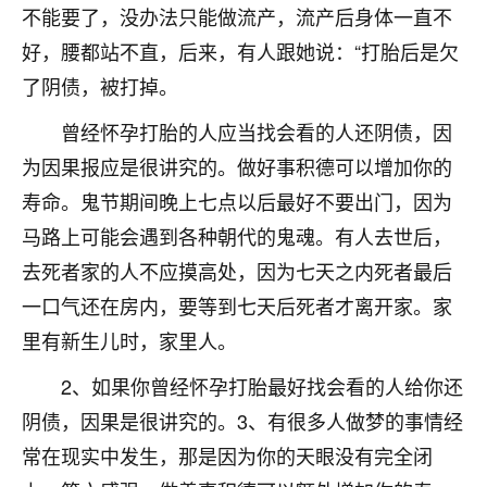
不能要了，没办法只能做流产，流产后身体一直不
不由人！
好，腰都站不直，后来，有人跟她说：“打胎后是欠
9
1天前 来自四川
了阴债，被打掉。
金白水清
曾经怀孕打胎的人应当找会看的人还阴债，因
我也想找老师看看，有没有人给个联系方式的啊？
为因果报应是很讲究的。做好事积德可以增加你的
寿命。鬼节期间晚上七点以后最好不要出门，因为
鹿森
：慧来老师微信：gjsy0624
马路上可能会遇到各种朝代的鬼魂。有人去世后，
12
1天前 来自江西
去死者家的人不应摸高处，因为七天之内死者最后
青春168
一口气还在房内，要等到七天后死者才离开家。家
我也想要，我也想要！
里有新生儿时，家里人。
15
2天前 来自山西
2、如果你曾经怀孕打胎最好找会看的人给你还
Jessica李
阴债，因果是很讲究的。3、有很多人做梦的事情经
老师做不做超度法事？我想给我奶奶做超度，她今年
常在现实中发生，那是因为你的天眼没有完全闭
刚去世了。