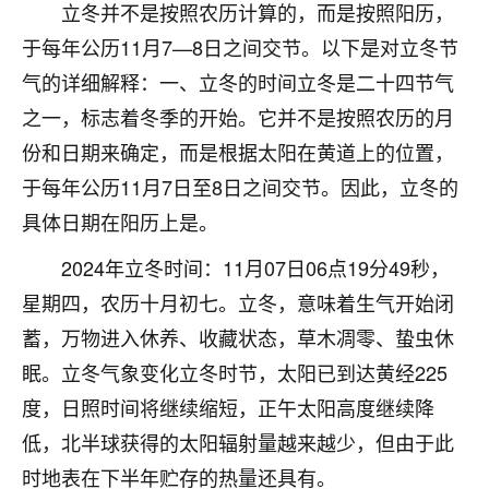
着我晋升有望，我半信半疑的按照老师建议，做了化
立冬并不是按照农历计算的，而是按照阳历，
太岁还有一个发钱粮，本来年前的人事调整，拖到年
于每年公历11月7—8日之间交节。以下是对立冬节
后，我以为都没戏了，结果开年一上班，开会提拔升
职第一个就是我，职务无所谓，主要是底薪加了
气的详细解释：一、立冬的时间立冬是二十四节气
3000，非常开心，无论如何，感恩感谢！🙏🏻
之一，标志着冬季的开始。它并不是按照农历的月
份和日期来确定，而是根据太阳在黄道上的位置，
鹿森
：恭喜升职加薪！！，请客吗？�
于每年公历11月7日至8日之间交节。因此，立冬的
32
12小时前 来自北京
具体日期在阳历上是。
心心相印
2024年立冬时间：11月07日06点19分49秒，
我身体不太好，总是病病殃殃的，去检查又没什么大
星期四，农历十月初七。立冬，意味着生气开始闭
问题，反正就是不舒服。中医西医看遍了，找不到问
蓄，万物进入休养、收藏状态，草木凋零、蛰虫休
题，后来无意中看到有人推荐慧来老师，跟老师聊过
之后，心情豁然开朗，也听老师建议，处理了一些因
眠。立冬气象变化立冬时节，太阳已到达黄经225
果问题。今年以来，身体比以前好多，主要是心情好
度，日照时间将继续缩短，正午太阳高度继续降
了，老师说境随心转，现在深有体会了。
低，北半球获得的太阳辐射量越来越少，但由于此
鹿森
：是的，其实跟老师聊过之后，最大的感
时地表在下半年贮存的热量还具有。
触，首先就是心态会变好，万般皆是命，半点