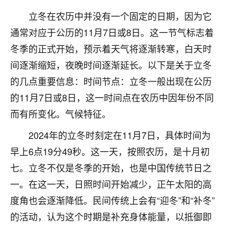
不由人！
立冬在农历中并没有一个固定的日期，因为它
通常对应于公历的11月7日或8日。这一节气标志着
9
1天前 来自四川
冬季的正式开始，预示着天气将逐渐转寒，白天时
金白水清
间逐渐缩短，夜晚时间逐渐延长。以下是关于立冬
我也想找老师看看，有没有人给个联系方式的啊？
的几点重要信息：时间节点：立冬一般出现在公历
鹿森
：慧来老师微信：gjsy0624
的11月7日或8日，这一时间点在农历中因年份不同
而有所变化。气候特征。
12
1天前 来自江西
2024年的立冬时刻定在11月7日，具体时间为
青春168
早上6点19分49秒。这一天，按照农历，是十月初
我也想要，我也想要！
七。立冬不仅是冬季的开始，也是中国传统节日之
15
2天前 来自山西
一。在这一天，日照时间开始减少，正午太阳的高
Jessica李
度角也会逐渐降低。民间传统上会有“迎冬”和“补冬”
老师做不做超度法事？我想给我奶奶做超度，她今年
的活动，认为这个时期是补充身体能量，以抵御即
刚去世了。