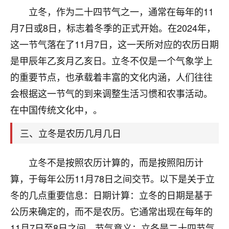
天爷会给你好好上一课的。一命二运三风水，
立冬，作为二十四节气之一，通常在每年的11
哪样不服都不行！
平安是福
：我也是每年找老师化太岁，看年
月7日或8日，标志着冬季的正式开始。在2024年，
卦，认识老师3年了，都是缘分啊！
这一节气落在了11月7日，这一天所对应的农历日期
19
是甲辰年乙亥月乙亥日。立冬不仅是一个气象学上
17分钟前 来自湖北
的重要节点，也承载着丰富的文化内涵，人们往往
心若莲花
会根据这一节气的到来调整生活习惯和农事活动。
我是做餐饮的，这两年，生意屡屡受挫，店开一家关
在中国传统文化中，。
一家，要么生意不好，生意好的就出事。前些年攒的
家底快败光了，真是倒霉！我也想找人看看到底怎么
三、立冬是农历几月几日
回事？
鹿森
：你可以找老师看看，人有时不服命不行
立冬不是按照农历计算的，而是按照阳历计
啊！
算，于每年公历11月78日之间交节。以下是关于立
太阳当空赵
：我也做餐饮的，生意不算大，但
冬的几点重要信息：日期计算：立冬的日期是基于
是我从找店开始都是找慧来老师跟进的，选
址、风水、还有开业日子，哪哪都看了，虽然
公历来确定的，而不是农历。它通常出现在每年的
大环境不好，但是我家生意还可以，前几天又
11月7日至8日之间。节气意义：立冬是二十四节气