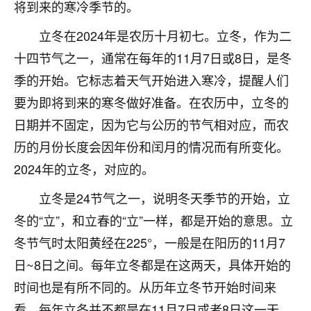
将到来的寒冷季节的。
七零老顽童
：我母亲前年离世，刚开始我经常
立冬在2024年是农历十月初七。立冬，作为二
做梦梦见她，后来也是朋友介绍，找到慧来老
师，安排了超度法事，做梦再也没有梦到过
十四节气之一，通常在每年的11月7日或8日，是冬
了，一开始是半信半疑的，图个心安，给亡母
季的开始。它标志着天气开始进入寒冷，提醒人们
超度，现在看来，人不信也不行。
要为即将到来的寒冬做好准备。在农历中，立冬的
11
2天前 来自云南
日期并不固定，因为它与公历的节气相对应，而农
历的月份长度会因年份和闰月的情况而有所变化。
优秀的张同学
2024年的立冬，对应的。
老师收徒吗？？我对这些很感兴趣
15
2天前 来自山西
立冬是24节气之一，说明冬天季节的开始，立
冬的“立”，和立春的“立”一样，都是开始的意思。立
冬节气时太阳黄经在225°，一般是在阳历的11月7
日~8日之间。每年立冬都是在这两天，具体开始的
时间也是有所不同的。从历年立冬节开始时间来
看，每年立冬并不都是在11月7日或者8日这一天