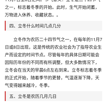
刚找老师做了补财库，希望财运更好一点！
之一，标志着冬季的开始。此时，生气开始闭蓄，
18
2小时前 来自海南
万物进入休养、收藏状态。。
梦醒时分
四、立冬什么时间几点几分
我女儿高二叛逆，大半年不上学，一说她就要死要活
的，把我们两口子愁的不行，朋友给我推荐的慧来老
立冬作为农历二十四节气之一，在每年的11月7
师，一开始我是病急乱投医，这半年来，法事一个个
做完，我女儿跟变了个人一样，不期望她能考多好的
日或8日出现，这是传统的农业社会为了指导农业生
大学，只要能安安稳稳的把书读了，身体心理都健健
产而设定的时间节点。尽管每年的具体日期可能会
康康的我就很知足了！
因阳历年份的不同而有所调整，但大多数情况下，
鹿森
：可怜天下父母心啊！
立冬会在当天的早晨6点左右到来。立冬标志着冬季
的正式开始，随着季节的更替，气温逐渐下降，天
16
3小时前 来自河北
气变得越来越冷，冬季。
付深
五、立冬是农历几月几日
我是公司人事调整，有升迁机会，但同时竞争的我们
三个，找老师的时候是抱着侥幸心理，没想到老师看