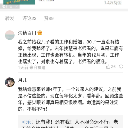
转发
评论23
赞89
生活中像立冬是农历几月几日几点开始？都是
很常见的问题，但是小问题不注意可能会引起大麻
海纳百川
烦，下面就这个问题给大家做一些解读：
我之前给我儿子看的工作和婚姻，30了一直没有结
婚，给我愁坏了。去年找慧来老师看的，说是年底有
一、立冬时辰的准确时间
正缘出现，工作也会有转机。当年的12月初，工作
也落实了，对象也有着落了，老师看的很准。
26
1天前 来自福建
2025年立冬的准确时间为公历11月7日12时04
分02秒，农历为乙巳年九月十八。立冬是二十四节
月儿
气中的第十九个节气，也是冬季的第一个节气。它
我结缘慧来老师4年了，一个过来人的建议，之前我
代表着冬季自此开始，意味着生气开始闭蓄，万物
是不信这些的，现在每年化太岁，看年卦。回顾这些
年，感觉跟老师真是相见恨晚啊。命运真的是注定
进入休养、收藏状态。其时间点在公历每年11月7
的，不服不行！
二、24年立冬几点
可乐
：还有我！还有我！人不服命运不行，老