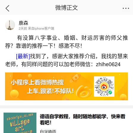
微博正文
鹿森
首页
易理笔记
正文
2天前 来自iphone客户端
有没算八字事业、婚姻、财运厉害的师父推
荐？靠谱的推荐一下！感激不尽！
立冬是农历几月几日几点开始？
[最新]
找到了，感谢大家推荐介绍，我找的慧来
2026-06-02 13:25:53
1 4 赞
老师，有同样问题的可以加老师微信：zhihe0624