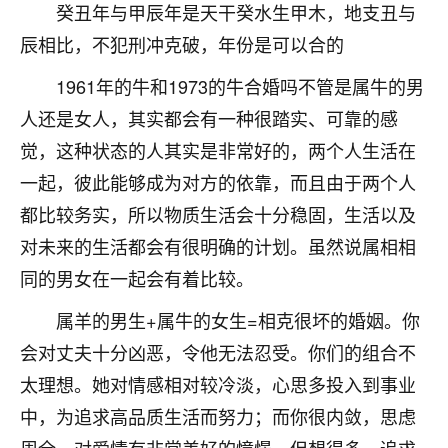
癸丑年与甲辰年是天干癸水生甲木，地支丑与
不由人！
辰相比，不犯刑冲克破，年份是可以合的
9
1天前 来自四川
1961年的牛和1973的牛合婚吗不管是属牛的男
金白水清
人还是女人，其实都会有一种很踏实、可靠的感
我也想找老师看看，有没有人给个联系方式的啊？
觉，这种状态的人其实是非常好的，两个人生活在
一起，彼此能够成为对方的依靠，而且由于两个人
鹿森
：慧来老师微信：gjsy0624
都比较务实，所以物质生活会十分稳固，生活以及
12
1天前 来自江西
对未来的生活都会有很明确的计划。虽然说属相相
同的男女在一起会有着比较。
青春168
我也想要，我也想要！
属羊的男生+属牛的女生=相克很坏的婚姻。你
15
2天前 来自山西
会对丈夫十分凶恶，令他无法忍受。你们的组合不
Jessica李
太理想。她对情感相对较冷淡，心思多投入到事业
老师做不做超度法事？我想给我奶奶做超度，她今年
中，为追求高品质生活而努力；而你很内敛，思虑
刚去世了。