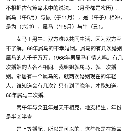
刚找老师做了补财库，希望财运更好一点！
不根据古代算命术中的说法。（月份都是农历）。
18
2小时前 来自海南
属马（午5月）与鼠（子11月），是（午子）相冲，
是为（六冲），属马（午5月）与牛（丑1。
梦醒时分
我女儿高二叛逆，大半年不上学，一说她就要死要活
女马＋男牛：双方难以共同生活，因为双方互
的，把我们两口子愁的不行，朋友给我推荐的慧来老
不了解。66年属马的不幸婚姻。属马的有几次婚姻
师，一开始我是病急乱投医，这半年来，法事一个个
做完，我女儿跟变了个人一样，不期望她能考多好的
属马的人千千万万，1966年男属马有情人吗。有几
大学，只要能安安稳稳的把书读了，身体心理都健健
次婚姻的人各不相同。我姐姐就属马，就一次婚
康康的我就很知足了！
姻。邻居有一个属马的，就两次婚姻现在的年轻
鹿森
：可怜天下父母心啊！
人，谁知道会有几次？只有到了晚年，才能知道。
66年属马二次婚。
16
3小时前 来自河北
丙午年与癸丑年是天干相克，地支相生，年份
付深
是半凶半吉
我是公司人事调整，有升迁机会，但同时竞争的我们
三个，找老师的时候是抱着侥幸心理，没想到老师看
是上等婚配。所以是可以的。这些都是在算命