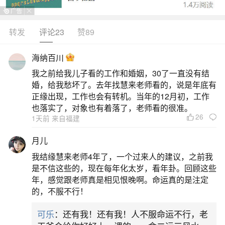
转发
评论23
赞89
生活中像男66年和女73年合婚吗？都是很常见
的问题，但是小问题不注意可能会引起大麻烦，下
海纳百川
面就这个问题给大家做一些解读：
我之前给我儿子看的工作和婚姻，30了一直没有结
婚，给我愁坏了。去年找慧来老师看的，说是年底有
一、1973年属牛的女和1966年属马的男婚姻合
正缘出现，工作也会有转机。当年的12月初，工作
适吗？
也落实了，对象也有着落了，老师看的很准。
26
1天前 来自福建
依据八字命理五行属性看，1973年属牛的女和
月儿
1966年属马的男婚姻还是适配的，因为午火马在五
我结缘慧来老师4年了，一个过来人的建议，之前我
行上生助丑土牛，所以两人婚后的感情会变得越来
是不信这些的，现在每年化太岁，看年卦。回顾这些
年，感觉跟老师真是相见恨晚啊。命运真的是注定
越好，且能白头偕老幸福一生。
的，不服不行！
二、1973年属牛的女和1966年属马的男婚姻合
可乐
：还有我！还有我！人不服命运不行，老
适吗