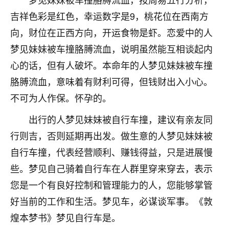
不由人！
吉祥色彩是红色，幸运数字是9，桃花位在西南方
向，财位在正西方向，开运食物是虾。恋爱中的人
9
1天前 来自四川
梦见妹妹被车撞胳膊流血，说明虽然能互相谈起内
金白水清
心的话，但有人破坏。本命年的人梦见妹妹被车撞
我也想找老师看看，有没有人给个联系方式的啊？
胳膊流血，意味着有财利可得，但钱财出入小心。
鹿森
：慧来老师微信：gjsy0624
不可为人作保。怀孕的。
12
出行的人梦见妹妹被自行车撞，建议有亲友同
1天前 来自江西
行则吉，否则延期再出发。做生意的人梦见妹妹被
青春168
自行车撞，代表经营顺利、赚钱得益，只是进展慢
我也想要，我也想要！
些。梦见自己骑着自行车在人群里穿来穿去，表示
15
2天前 来自山西
您是一个有良好控制和管理能力的人，您能够掌管
Jessica李
好当前的工作和生活。梦见车，必谋谈军事。《敦
老师做不做超度法事？我想给我奶奶做超度，她今年
煌本梦书》梦见自行车是。
刚去世了。