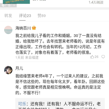
难之境，反省改进，转职转业有利。梦见我妹妹被
车撞，按周易五行分析，吉祥色彩是黄色，幸运数
转发
评论23
赞89
字是9，桃花位在正北方向，财位在西南方向，开运
海纳百川
食物是葡萄。梦见被车撞，将会因一时糊涂，遭受
我之前给我儿子看的工作和婚姻，30了一直没有结
重大损失。恋爱中的人梦见我妹妹被车撞，说明有
婚，给我愁坏了。去年找慧来老师看的，说是年底有
诚信心对待婚姻可成。做生意的人梦见我妹妹被车
正缘出现，工作也会有转机。当年的12月初，工作
也落实了，对象也有着落了，老师看的很准。
撞，
26
1天前 来自福建
二、梦见妹妹被车撞的预兆
月儿
我结缘慧来老师4年了，一个过来人的建议，之前我
梦见被车撞，将会因一时糊涂，遭受重大损
是不信这些的，现在每年化太岁，看年卦。回顾这些
失。怀孕的人梦见妹妹被车撞，预示生男。夏占生
年，感觉跟老师真是相见恨晚啊。命运真的是注定
的，不服不行！
女。梦见车，必谋谈军事。《敦煌本梦书》恋爱中
的人梦见妹妹被车撞，说明经过一段口角而后重新
可乐
：还有我！还有我！人不服命运不行，老