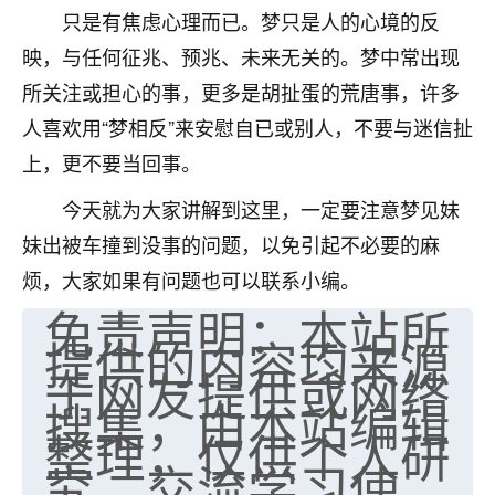
只是有焦虑心理而已。梦只是人的心境的反
七零老顽童
：我母亲前年离世，刚开始我经常
映，与任何征兆、预兆、未来无关的。梦中常出现
做梦梦见她，后来也是朋友介绍，找到慧来老
师，安排了超度法事，做梦再也没有梦到过
所关注或担心的事，更多是胡扯蛋的荒唐事，许多
了，一开始是半信半疑的，图个心安，给亡母
人喜欢用“梦相反”来安慰自已或别人，不要与迷信扯
超度，现在看来，人不信也不行。
上，更不要当回事。
11
2天前 来自云南
今天就为大家讲解到这里，一定要注意梦见妹
优秀的张同学
妹出被车撞到没事的问题，以免引起不必要的麻
老师收徒吗？？我对这些很感兴趣
烦，大家如果有问题也可以联系小编。
15
2天前 来自山西
免责声明：本站所
提供的内容均来源
于网友提供或网络
搜集，由本站编辑
整理，仅供个人研
究、交流学习使