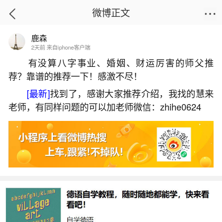
微博正文
鹿森
首页
易理笔记
正文
2天前 来自iphone客户端
有没算八字事业、婚姻、财运厉害的师父推
荐？靠谱的推荐一下！感激不尽！
梦见妹妹出被车撞到没事
[最新]
找到了，感谢大家推荐介绍，我找的慧来
2026-06-02 12:21:42
30 8 赞
老师，有同样问题的可以加老师微信：zhihe0624
生活中像梦见妹妹出被车撞到没事都是很常见
的问题，但是小问题不注意可能会引起大麻烦，下
面就这个问题给大家做一些解读：
一、梦见我妹妹被车撞的预兆
本命年的人梦见我妹妹被车撞，意味着陷在困