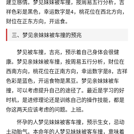
天爷会给你好好上一课的。一命二运三风水，
建立感情。梦见妹妹被车撞，按周易五行分析，吉
哪样不服都不行！
祥色彩是黑色，幸运数字是4，桃花位在西北方向，
平安是福
：我也是每年找老师化太岁，看年
财位在正东方向，开运食。
卦，认识老师3年了，都是缘分啊！
三、梦见亲妹妹被车撞的预兆
19
17分钟前 来自湖北
心若莲花
梦见被车撞，吉兆，预示着自己身体会很健
我是做餐饮的，这两年，生意屡屡受挫，店开一家关
康。梦见亲妹妹被车撞，按周易五行分析，财位在
一家，要么生意不好，生意好的就出事。前些年攒的
西南方向，桃花位在正南方向，幸运数字是8，吉祥
家底快败光了，真是倒霉！我也想找人看看到底怎么
回事？
色彩是蓝色，开运食物是黑豆。梦见亲妹妹被车
撞，可以考虑提升自己的途径了。最近是学习的好
鹿森
：你可以找老师看看，人有时不服命不行
时机，是进修理论还是训练自己的操作技能，都是
啊！
太阳当空赵
：我也做餐饮的，生意不算大，但
你这两天应该考虑的问题。上班。
是我从找店开始都是找慧来老师跟进的，选
址、风水、还有开业日子，哪哪都看了，虽然
怀孕的人梦见妹妹被客车撞，预示生女，忌动
大环境不好，但是我家生意还可以，前几天又
土动胎气。本命年的人梦见妹妹被客车撞，意味着