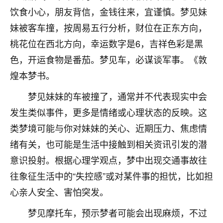
刚找老师做了补财库，希望财运更好一点！
饮食小心，朋友背信，金钱往来，宜谨慎。梦见妹
18
2小时前 来自海南
妹被客车撞，按周易五行分析，财位在正东方向，
桃花位在西北方向，幸运数字是6，吉祥色彩是黑
梦醒时分
色，开运食物是番茄。梦见车，必谋谈军事。《敦
我女儿高二叛逆，大半年不上学，一说她就要死要活
的，把我们两口子愁的不行，朋友给我推荐的慧来老
煌本梦书。
师，一开始我是病急乱投医，这半年来，法事一个个
梦见妹妹的车被撞了，通常并不代表现实中会
做完，我女儿跟变了个人一样，不期望她能考多好的
大学，只要能安安稳稳的把书读了，身体心理都健健
发生类似事件，更多是情绪或心理状态的反映。这
康康的我就很知足了！
类梦境可能与你对妹妹的关心、近期压力、焦虑情
鹿森
：可怜天下父母心啊！
绪有关，也可能是生活中接触到相关资讯引发的潜
意识投射。根据心理学观点，梦中出现交通事故往
16
3小时前 来自河北
往象征生活中的“失控感”或对某件事的担忧，比如担
付深
心亲人安全、害怕突发。
我是公司人事调整，有升迁机会，但同时竞争的我们
梦见摩托车，预示梦者可能会出现麻烦，不过
三个，找老师的时候是抱着侥幸心理，没想到老师看