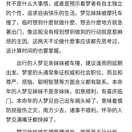
着我晋升有望，我半信半疑的按照老师建议，做了化
并不是什么大事情，或者是预示着梦者有自主独立
太岁还有一个发钱粮，本来年前的人事调整，拖到年
的个性，追求自由快乐的生活。梦见妹妹被摩托车
后，我以为都没戏了，结果开年一上班，开会提拔升
职第一个就是我，职务无所谓，主要是底薪加了
撞了，临时想到什麽就做什麽、想去什麽地方就急
3000，非常开心，无论如何，感恩感谢！🙏🏻
著出门，像这般没有规划想到做到的行动就是惹麻
烦的主因。这两天不论做什麽事应该都先思考过，
鹿森
：恭喜升职加薪！！，请客吗？�
该计算时间的也要掌握。
32
12小时前 来自北京
出行的人梦见亲妹妹被车撞，建议逢雨则延期
心心相印
出发。梦里的头通常象征权威和社会职位，而且和
我身体不太好，总是病病殃殃的，去检查又没什么大
尊严、烦恼、聪明智慧等方面含义都有联系。本命
问题，反正就是不舒服。中医西医看遍了，找不到问
年的人梦见妹妹不是亲妹妹，如意顺利，有喜庆临
题，后来无意中看到有人推荐慧来老师，跟老师聊过
之后，心情豁然开朗，也听老师建议，处理了一些因
门。本命年的人梦见自己出车祸头掉了，意味着慎
果问题。今年以来，身体比以前好多，主要是心情好
防损报伤之灾，南方少去，诸事不顺利。怀孕的人
了，老师说境随心转，现在深有体会了。
梦见满嘴牙都快掉了。
鹿森
：是的，其实跟老师聊过之后，最大的感
梦见妹妹被车撞胳膊流血，按周易五行分析，
触，首先就是心态会变好，万般皆是命，半点