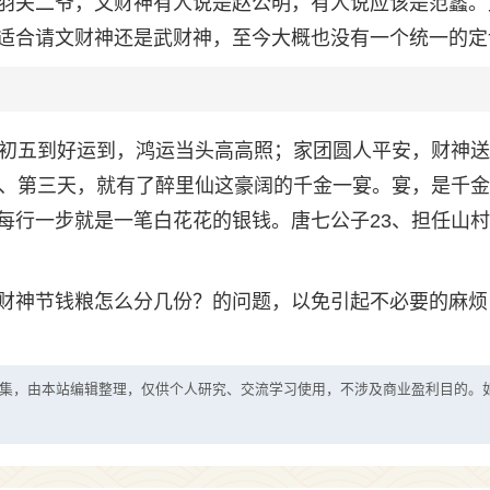
羽关二爷，文财神有人说是赵公明，有人说应该是范蠡。
适合请文财神还是武财神，至今大概也没有一个统一的定
；初五到好运到，鸿运当头高高照；家团圆人平安，财神
2、第三天，就有了醉里仙这豪阔的千金一宴。宴，是千
每行一步就是一笔白花花的银钱。唐七公子23、担任山
财神节钱粮怎么分几份？的问题，以免引起不必要的麻烦
集，由本站编辑整理，仅供个人研究、交流学习使用，不涉及商业盈利目的。