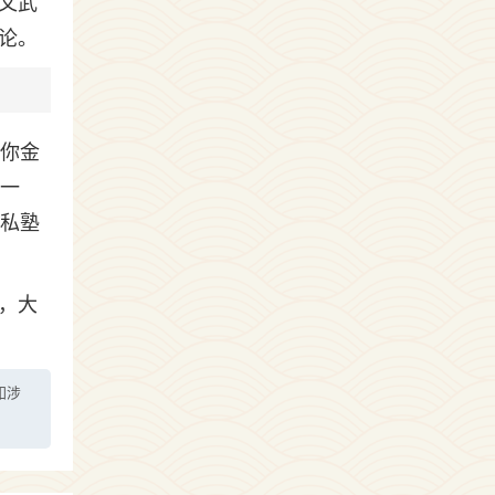
文武
论。
送你金
金一
村私塾
，大
如涉