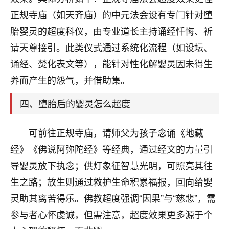
刚找老师做了补财库，希望财运更好一点！
正规寺庙（如天齐庙）的中元法会设有专门针对堕
18
2小时前 来自海南
胎婴灵的超度科仪，由专业道长主持诵经忏悔、祈
请天尊接引。此类仪式通过系统化流程（如设坛、
梦醒时分
诵经、焚化表文等），能针对性化解婴灵因未得生
我女儿高二叛逆，大半年不上学，一说她就要死要活
的，把我们两口子愁的不行，朋友给我推荐的慧来老
养而产生的怨气，并借助集。
师，一开始我是病急乱投医，这半年来，法事一个个
做完，我女儿跟变了个人一样，不期望她能考多好的
四、堕胎后的婴灵怎么超度
大学，只要能安安稳稳的把书读了，身体心理都健健
康康的我就很知足了！
可前往正规寺庙，请师父为孩子念诵《地藏
鹿森
：可怜天下父母心啊！
经》《佛说阿弥陀经》等经典，通过经文的力量引
导婴灵放下执念；供灯象征智慧光明，可照亮其往
16
3小时前 来自河北
生之路；放生则通过救护生命积累福报，回向给婴
付深
灵助其离苦得乐。佛教超度强调“因果”与“慈悲”，需
我是公司人事调整，有升迁机会，但同时竞争的我们
参与者心怀虔诚，但需注意，超度效果更多源于个
三个，找老师的时候是抱着侥幸心理，没想到老师看