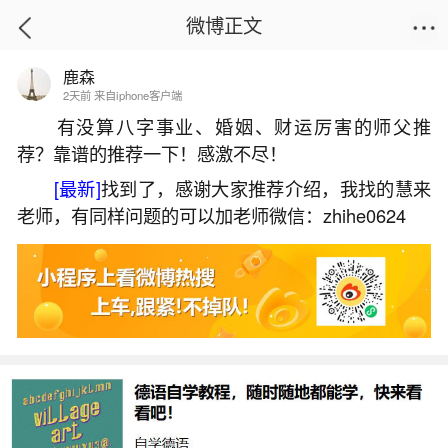
微博正文
鹿森
首页
易理笔记
正文
2天前 来自iphone客户端
有没算八字事业、婚姻、财运厉害的师父推
荐？靠谱的推荐一下！感激不尽！
要在哪找人超度婴灵？
[最新]
找到了，感谢大家推荐介绍，我找的慧来
2026-06-02 11:13:02
7 2 赞
老师，有同样问题的可以加老师微信：zhihe0624