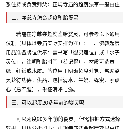
天爷会给你好好上一课的。一命二运三风水，
系住持或负责师父：正规寺庙的超度法事一般由住
哪样不服都不行！
平安是福
：我也是每年找老师化太岁，看年
二、净慈寺怎么超度堕胎婴灵
卦，认识老师3年了，都是缘分啊！
若需在净慈寺超度堕胎婴灵，可参考以下通用
19
17分钟前 来自湖北
仪轨（具体以寺庙实际安排为准）：一、佛教超度
心若莲花
用品准备牌位供奉：需书写「婴灵莲位」或「水子
我是做餐饮的，这两年，生意屡屡受挫，店开一家关
灵位」，注明堕胎时间（若记得），材质可选黄
一家，要么生意不好，生意好的就出事。前些年攒的
家底快败光了，真是倒霉！我也想找人看看到底怎么
纸、红纸或木质。牌位用于明确超度对象，帮助婴
回事？
灵获得功德。供品：包括清水、牛奶、蜂蜜、素点
心（忌荤腥），象征清净与滋。
鹿森
：你可以找老师看看，人有时不服命不行
啊！
三、可以超度20多年前的婴灵吗
太阳当空赵
：我也做餐饮的，生意不算大，但
是我从找店开始都是找慧来老师跟进的，选
址、风水、还有开业日子，哪哪都看了，虽然
可以超度20多年前的婴灵，但需根据方式选择
大环境不好，但是我家生意还可以，前几天又
效果。具体分析如下：正规寺庙法会超度效果更佳