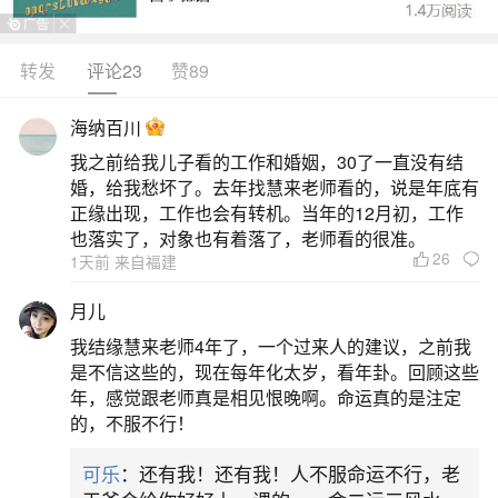
转发
评论23
赞89
生活中像要在哪找人超度婴灵？都是很常见的
问题，但是小问题不注意可能会引起大麻烦，下面
海纳百川
就这个问题给大家做一些解读：
我之前给我儿子看的工作和婚姻，30了一直没有结
婚，给我愁坏了。去年找慧来老师看的，说是年底有
一、辽中永吉古寺我要超度堕胎婴灵去那找哪
正缘出现，工作也会有转机。当年的12月初，工作
位负责人
也落实了，对象也有着落了，老师看的很准。
26
1天前 来自福建
一、联系寺庙官方渠道若需在辽中永吉古寺进
月儿
行堕胎婴灵超度，建议直接联系寺庙的客堂或值班
我结缘慧来老师4年了，一个过来人的建议，之前我
人员。客堂是寺庙管理日常事务的核心部门，通常
是不信这些的，现在每年化太岁，看年卦。回顾这些
年，感觉跟老师真是相见恨晚啊。命运真的是注定
负责接待信众、安排法事及协调僧人事务。通过电
的，不服不行！
话或现场咨询，可明确当前负责超度法事的僧人信
可乐
：还有我！还有我！人不服命运不行，老
息，并了解具体流程。二、超度法事的常规安排联