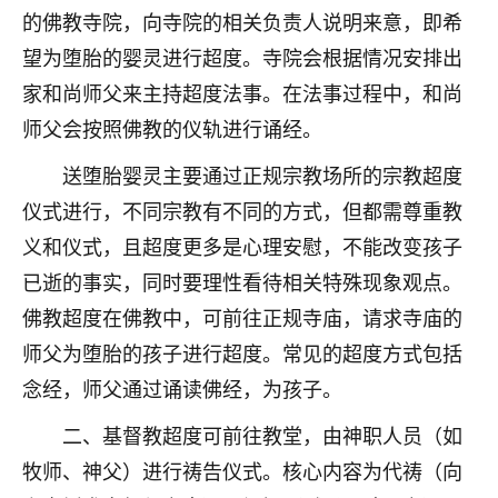
的佛教寺院，向寺院的相关负责人说明来意，即希
不由人！
望为堕胎的婴灵进行超度。寺院会根据情况安排出
9
1天前 来自四川
家和尚师父来主持超度法事。在法事过程中，和尚
金白水清
师父会按照佛教的仪轨进行诵经。
我也想找老师看看，有没有人给个联系方式的啊？
送堕胎婴灵主要通过正规宗教场所的宗教超度
仪式进行，不同宗教有不同的方式，但都需尊重教
鹿森
：慧来老师微信：gjsy0624
义和仪式，且超度更多是心理安慰，不能改变孩子
12
1天前 来自江西
已逝的事实，同时要理性看待相关特殊现象观点。
青春168
佛教超度在佛教中，可前往正规寺庙，请求寺庙的
我也想要，我也想要！
师父为堕胎的孩子进行超度。常见的超度方式包括
15
2天前 来自山西
念经，师父通过诵读佛经，为孩子。
Jessica李
二、基督教超度可前往教堂，由神职人员（如
老师做不做超度法事？我想给我奶奶做超度，她今年
牧师、神父）进行祷告仪式。核心内容为代祷（向
刚去世了。