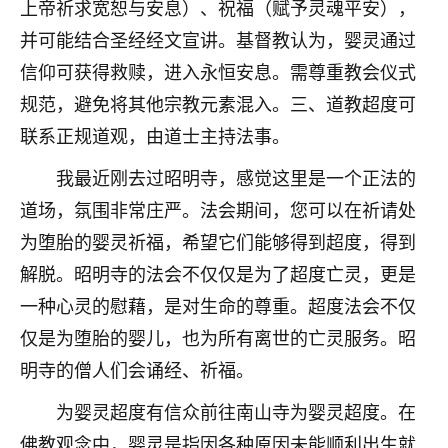
上帝祈求宽恕与安息）、祝福（赋予灵魂平安），
七零老顽童
：我母亲前年离世，刚开始我经常
并可能结合圣经经文宣讲。基督教认为，婴灵通过
做梦梦见她，后来也是朋友介绍，找到慧来老
信仰可获得救赎，进入永恒安息。需尊重教会仪式
师，安排了超度法事，做梦再也没有梦到过
了，一开始是半信半疑的，图个心安，给亡母
规范，避免将其他宗教元素混入。三、道教超度可
超度，现在看来，人不信也不行。
联系正规道观，由道士主持法事。
11
2天前 来自云南
我最近刚去过昭明寺，感觉这里是一个正法的
道场，氛围非常庄严。法会期间，您可以在祈请处
优秀的张同学
为堕胎的婴灵祈福，希望它们能够得到超度，得到
老师收徒吗？？我对这些很感兴趣
15
2天前 来自山西
解脱。昭明寺的法会不仅仅是为了超度亡灵，更是
一种心灵的慰藉，是对生命的尊重。超度法会不仅
仅是为堕胎的婴儿，也为所有离世的亡灵服务。昭
明寺的僧人们会诵经、祈福。
为婴灵超度有信众前往南山寺为婴灵超度。在
佛教观念中，婴灵是指因各种原因未能顺利出生就