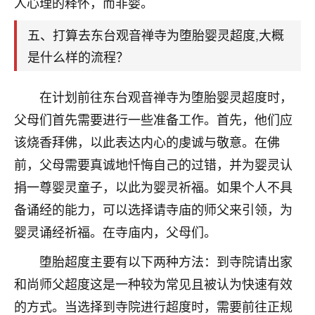
人心理的释怀，而非婴。
着我晋升有望，我半信半疑的按照老师建议，做了化
太岁还有一个发钱粮，本来年前的人事调整，拖到年
五、打算去东台观音禅寺为堕胎婴灵超度,大概
后，我以为都没戏了，结果开年一上班，开会提拔升
职第一个就是我，职务无所谓，主要是底薪加了
是什么样的流程？
3000，非常开心，无论如何，感恩感谢！🙏🏻
在计划前往东台观音禅寺为堕胎婴灵超度时，
鹿森
：恭喜升职加薪！！，请客吗？�
父母们首先需要进行一些准备工作。首先，他们应
32
12小时前 来自北京
该烧香拜佛，以此表达内心的虔诚与敬意。在佛
心心相印
前，父母需要真诚地忏悔自己的过错，并为婴灵认
我身体不太好，总是病病殃殃的，去检查又没什么大
捐一尊婴灵童子，以此为婴灵祈福。如果个人不具
问题，反正就是不舒服。中医西医看遍了，找不到问
备诵经的能力，可以选择请寺庙的师父来引领，为
题，后来无意中看到有人推荐慧来老师，跟老师聊过
婴灵诵经祈福。在寺庙内，父母们。
之后，心情豁然开朗，也听老师建议，处理了一些因
果问题。今年以来，身体比以前好多，主要是心情好
堕胎超度主要有以下两种方法：到寺院请出家
了，老师说境随心转，现在深有体会了。
和尚师父超度这是一种较为常见且被认为快速有效
鹿森
：是的，其实跟老师聊过之后，最大的感
的方式。当选择到寺院进行超度时，需要前往正规
触，首先就是心态会变好，万般皆是命，半点