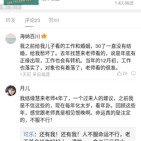
转发
评论23
赞89
生活中像2026年1月出生运程如何？都是很常
见的问题，但是小问题不注意可能会引起大麻烦，
海纳百川
下面就这个问题给大家做一些解读：
我之前给我儿子看的工作和婚姻，30了一直没有结
婚，给我愁坏了。去年找慧来老师看的，说是年底有
1、2026年马年1月出生的人命运如何
正缘出现，工作也会有转机。当年的12月初，工作
也落实了，对象也有着落了，老师看的很准。
26
1天前 来自福建
2026年马年1月出生的人命运整体较为顺遂，
但具体表现因性别而异。对男孩来说，一生运程较
月儿
为顺遂，大运能持续五十多年，中间几乎无大的波
我结缘慧来老师4年了，一个过来人的建议，之前我
折。三十岁到六十岁是黄金阶段，事业、财运和人
是不信这些的，现在每年化太岁，看年卦。回顾这些
年，感觉跟老师真是相见恨晚啊。命运真的是注定
生格局容易有不错的积累和提升。女孩则一生平顺
的，不服不行！
安定，适合走专业路线，或进入大型机构、稳定平
可乐
：还有我！还有我！人不服命运不行，老
台发展，能更好地发挥自身潜力。晚年生活多半安