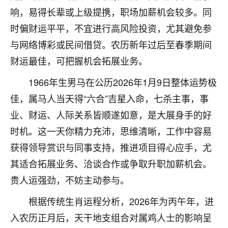
着我晋升有望，我半信半疑的按照老师建议，做了化
响，易得长辈或上级提携，职场加薪机会较多。同
太岁还有一个发钱粮，本来年前的人事调整，拖到年
后，我以为都没戏了，结果开年一上班，开会提拔升
时偏财运平平，不宜进行高风险投资，尤其避免参
职第一个就是我，职务无所谓，主要是底薪加了
与网络博彩或民间借贷。农历新年过后至春季期间
3000，非常开心，无论如何，感恩感谢！🙏🏻
财运最佳，可把握机会拓展业务。
鹿森
：恭喜升职加薪！！，请客吗？�
1966年生男马在公历2026年1月9日整体运势极
32
12小时前 来自北京
佳，属马人当天得“六合”吉星入命，七杀主事，事
业、财运、人际关系皆顺遂如意，是大展身手的好
心心相印
时机。这一天你精力充沛，思维清晰，工作中容易
我身体不太好，总是病病殃殃的，去检查又没什么大
问题，反正就是不舒服。中医西医看遍了，找不到问
获得领导赏识与同事支持，推进项目得心应手，尤
题，后来无意中看到有人推荐慧来老师，跟老师聊过
其适合拓展业务、洽谈合作或争取升职加薪机会。
之后，心情豁然开朗，也听老师建议，处理了一些因
贵人运强劲，不妨主动参与。
果问题。今年以来，身体比以前好多，主要是心情好
了，老师说境随心转，现在深有体会了。
根据传统生肖运程分析，2026年为丙午年，进
鹿森
：是的，其实跟老师聊过之后，最大的感
入农历正月后，天干地支组合对属鸡人士的影响呈
触，首先就是心态会变好，万般皆是命，半点