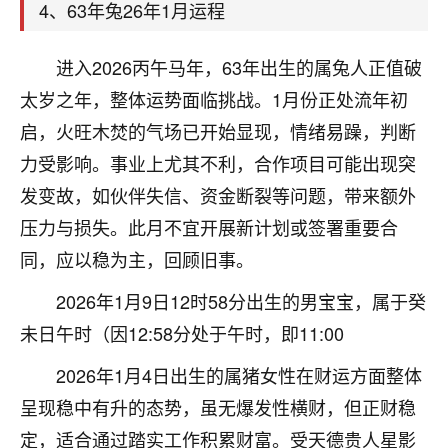
刚找老师做了补财库，希望财运更好一点！
4、63年兔26年1月运程
18
2小时前 来自海南
进入2026丙午马年，63年出生的属兔人正值破
梦醒时分
太岁之年，整体运势面临挑战。1月份正处流年初
我女儿高二叛逆，大半年不上学，一说她就要死要活
启，火旺木焚的气场已开始显现，情绪易躁，判断
的，把我们两口子愁的不行，朋友给我推荐的慧来老
力受影响。事业上尤其不利，合作项目可能出现突
师，一开始我是病急乱投医，这半年来，法事一个个
发变故，如伙伴失信、资金断裂等问题，带来额外
做完，我女儿跟变了个人一样，不期望她能考多好的
大学，只要能安安稳稳的把书读了，身体心理都健健
压力与损失。此月不宜开展新计划或签署重要合
康康的我就很知足了！
同，应以稳为主，回顾旧事。
鹿森
：可怜天下父母心啊！
2026年1月9日12时58分出生的男宝宝，属于癸
16
未日午时（因12:58分处于午时，即11:00
3小时前 来自河北
2026年1月4日出生的属猪女性在财运方面整体
付深
呈现稳中有升的态势，虽无爆发性横财，但正财稳
我是公司人事调整，有升迁机会，但同时竞争的我们
三个，找老师的时候是抱着侥幸心理，没想到老师看
定，适合通过踏实工作积累财富。受天德贵人星影