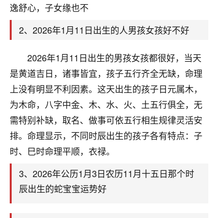
天爷会给你好好上一课的。一命二运三风水，
逸舒心，子女缘也不
哪样不服都不行！
平安是福
：我也是每年找老师化太岁，看年
2、2026年1月11日出生的人男孩女孩好不好
卦，认识老师3年了，都是缘分啊！
19
2026年1月11日出生的男孩女孩都很好，当天
17分钟前 来自湖北
是黄道吉日，诸事皆宜，孩子五行齐全无缺，命理
心若莲花
上没有明显不利因素。这天出生的孩子日元属木，
我是做餐饮的，这两年，生意屡屡受挫，店开一家关
为木命，八字中金、木、水、火、土五行俱全，无
一家，要么生意不好，生意好的就出事。前些年攒的
家底快败光了，真是倒霉！我也想找人看看到底怎么
需特别补缺，取名、做事可依五行相生规律灵活安
回事？
排。命理显示，不同时辰出生的孩子各有特点：子
鹿森
：你可以找老师看看，人有时不服命不行
时、巳时命理平顺，衣禄。
啊！
3、2026年公历1月3日农历11月十五日那个时
太阳当空赵
：我也做餐饮的，生意不算大，但
是我从找店开始都是找慧来老师跟进的，选
辰出生的蛇宝宝运势好
址、风水、还有开业日子，哪哪都看了，虽然
大环境不好，但是我家生意还可以，前几天又