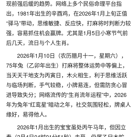
现前强后缓的趋势。网络上多个民俗命理平台指
不由人！
出，1981年出生的辛酉鸡，在2026年1月上旬正值
9
1天前 来自四川
“驿马”带动，思维敏捷、反应快，打麻将时判断力较
强，容易抓住机会赢牌。尤其是1月5日小寒节气前
金白水清
后几天，流日与个人生肖。
我也想找老师看看，有没有人给个联系方式的啊？
2026年1月10日（农历腊月十一，星期六），
鹿森
：慧来老师微信：gjsy0624
75年兔（乙卯年出生）打麻将整体运势中等偏上，
12
1天前 来自江西
当天天干地支为丙寅日，木火相生，利于思维活跃
与临场判断，手气较稳，小牌易连，但需防贪心冒
青春168
进导致失分；网络流传的“生肖流年运程”中，2026
我也想要，我也想要！
15
2天前 来自山西
年为兔年“红鸾星”暗动之年，社交氛围轻松，牌桌人
缘好，易得他人。
Jessica李
老师做不做超度法事？我想给我奶奶做超度，她今年
2026年1月出生的宝宝虽处丙午马年，但因立
刚去世了。
春（2月4日04时01分51秒）未至，仍属乙巳木蛇