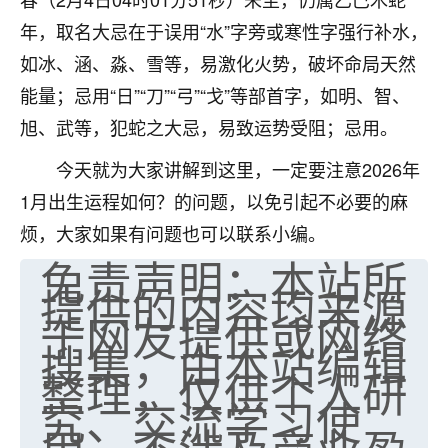
七零老顽童
：我母亲前年离世，刚开始我经常
年，取名大忌在于误用“水”字旁或寒性字强行补水，
做梦梦见她，后来也是朋友介绍，找到慧来老
如冰、涵、淼、雪等，易激化火势，破坏命局天然
师，安排了超度法事，做梦再也没有梦到过
能量；忌用“日”“刀”“弓”“戈”等部首字，如明、智、
了，一开始是半信半疑的，图个心安，给亡母
超度，现在看来，人不信也不行。
旭、武等，犯蛇之大忌，易致运势受阻；忌用。
11
今天就为大家讲解到这里，一定要注意2026年
2天前 来自云南
1月出生运程如何？的问题，以免引起不必要的麻
优秀的张同学
烦，大家如果有问题也可以联系小编。
老师收徒吗？？我对这些很感兴趣
免责声明：本站所
15
2天前 来自山西
提供的内容均来源
于网友提供或网络
搜集，由本站编辑
整理，仅供个人研
究、交流学习使