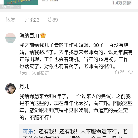
转发
评论23
赞89
生活中像一家人都犯太岁好不好？都是很常见
的问题，但是小问题不注意可能会引起大麻烦，下
海纳百川
面就这个问题给大家做一些解读：
我之前给我儿子看的工作和婚姻，30了一直没有结
婚，给我愁坏了。去年找慧来老师看的，说是年底有
1、一家人都犯太岁咋办
正缘出现，工作也会有转机。当年的12月初，工作
也落实了，对象也有着落了，老师看的很准。
26
1天前 来自福建
摆正心态，可以带避邪的吊坠
月儿
2、74年虎女和77年蛇男夫妻生个07年的猪宝
我结缘慧来老师4年了，一个过来人的建议，之前我
宝,一家人都犯太岁,他们一。
是不信这些的，现在每年化太岁，看年卦。回顾这些
年，感觉跟老师真是相见恨晚啊。命运真的是注定
不要去相信这种无稽之谈，一家人和睦相处，
的，不服不行！
以和为贵，这才是最重要的，才能够幸福的过日
可乐
：还有我！还有我！人不服命运不行，老
子。