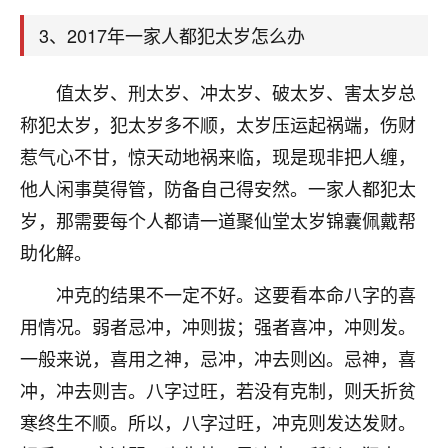
天爷会给你好好上一课的。一命二运三风水，
哪样不服都不行！
3、2017年一家人都犯太岁怎么办
平安是福
：我也是每年找老师化太岁，看年
卦，认识老师3年了，都是缘分啊！
值太岁、刑太岁、冲太岁、破太岁、害太岁总
19
17分钟前 来自湖北
称犯太岁，犯太岁多不顺，太岁压运起祸端，伤财
惹气心不甘，惊天动地祸来临，现是现非把人缠，
心若莲花
他人闲事莫得管，防备自己得安然。一家人都犯太
我是做餐饮的，这两年，生意屡屡受挫，店开一家关
一家，要么生意不好，生意好的就出事。前些年攒的
岁，那需要每个人都请一道聚仙堂太岁锦囊佩戴帮
家底快败光了，真是倒霉！我也想找人看看到底怎么
助化解。
回事？
冲克的结果不一定不好。这要看本命八字的喜
鹿森
：你可以找老师看看，人有时不服命不行
用情况。弱者忌冲，冲则拔；强者喜冲，冲则发。
啊！
太阳当空赵
：我也做餐饮的，生意不算大，但
一般来说，喜用之神，忌冲，冲去则凶。忌神，喜
是我从找店开始都是找慧来老师跟进的，选
冲，冲去则吉。八字过旺，若没有克制，则夭折贫
址、风水、还有开业日子，哪哪都看了，虽然
寒终生不顺。所以，八字过旺，冲克则发达发财。
大环境不好，但是我家生意还可以，前几天又