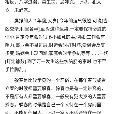
刚找老师做了补财库，希望财运更好一点！
相反，八字过弱，喜生扶，忌冲克。所以，犯太
岁，未必就。
18
2小时前 来自海南
属猴的人今年[犯太岁].今年的运气很怪,可说[吉
梦醒时分
凶交杂,利害各半].面对这种运势,一定要保持必胜的
我女儿高二叛逆，大半年不上学，一说她就要死要活
信心,肯定今年会对很多不如意的事,例如:工作会有
的，把我们两口子愁的不行，朋友给我推荐的慧来老
师，一开始我是病急乱投医，这半年来，法事一个个
阻力,事业会不易进展,财运会时好时坏,爱侣会反复
做完，我女儿跟变了个人一样，不期望她能考多好的
多变,婚姻会出现问题,家庭会时常争执等等……一切
大学，只要能安安稳稳的把书读了，身体心理都健健
[打定输数].到了万一发生这些伤脑筋的事时,也不至
康康的我就很知足了！
手忙脚乱,。
鹿森
：可怜天下父母心啊！
躲春是比较常见的一个习俗，在每年春节或者
16
3小时前 来自河北
立春的时候都需要躲春。躲春也是有一定讲究的，
付深
不是所有人都需要躲春，一般只有犯太岁的人需要
我是公司人事调整，有升迁机会，但同时竞争的我们
躲春。躲春的时候是自己一个人待在一个房间里
三个，找老师的时候是抱着侥幸心理，没想到老师看
面，不能见任何人，所以一家人不适合待在一起