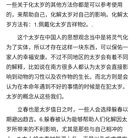
一些关于化太岁的其他方法你都是可以参考使用
不由人！
的，来帮助自己，化解太岁对自己的影响。化解太
9
1天前 来自四川
岁方法有：1.佩戴化太岁吉祥物2。.
金白水清
这个太岁在中国人的思想观念当中是将灵气化
我也想找老师看看，有没有人给个联系方式的啊？
为了实体，所以才存在这样一块东西，可以保佑一
家人的幸福安康。不过不同地区的太岁会有着不同
鹿森
：慧来老师微信：gjsy0624
的解释，比如说在南方很多人都认为太岁会直接影
12
1天前 来自江西
响到动物的习性以及农作物的生长。而北方则是会
青春168
认为在本命年遇到不好的事情的时候是在犯太岁。
我也想要，我也想要！
太岁的概念从这些我们。
15
2天前 来自山西
立春也是太岁值日之时，一些人会选择躲春以
Jessica李
期避凶趋吉。6.躲春被认为能够帮助人们化解因太
老师做不做超度法事？我想给我奶奶做超度，她今年
岁所带来的不利影响，尤其是那些与自己相冲的
刚去世了。