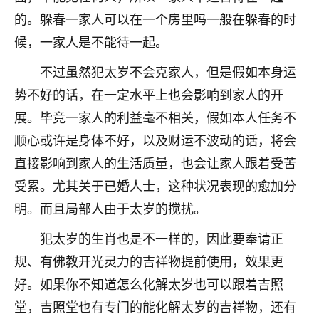
着我晋升有望，我半信半疑的按照老师建议，做了化
的。躲春一家人可以在一个房里吗一般在躲春的时
太岁还有一个发钱粮，本来年前的人事调整，拖到年
后，我以为都没戏了，结果开年一上班，开会提拔升
候，一家人是不能待一起。
职第一个就是我，职务无所谓，主要是底薪加了
3000，非常开心，无论如何，感恩感谢！🙏🏻
不过虽然犯太岁不会克家人，但是假如本身运
势不好的话，在一定水平上也会影响到家人的开
鹿森
：恭喜升职加薪！！，请客吗？�
展。毕竟一家人的利益毫不相关，假如本人任务不
32
12小时前 来自北京
顺心或许是身体不好，以及财运不波动的话，将会
直接影响到家人的生活质量，也会让家人跟着受苦
心心相印
受累。尤其关于已婚人士，这种状况表现的愈加分
我身体不太好，总是病病殃殃的，去检查又没什么大
问题，反正就是不舒服。中医西医看遍了，找不到问
明。而且局部人由于太岁的搅扰。
题，后来无意中看到有人推荐慧来老师，跟老师聊过
之后，心情豁然开朗，也听老师建议，处理了一些因
犯太岁的生肖也是不一样的，因此要奉请正
果问题。今年以来，身体比以前好多，主要是心情好
规、有佛教开光灵力的吉祥物提前使用，效果更
了，老师说境随心转，现在深有体会了。
好。如果你不知道怎么化解太岁也可以跟着吉照
鹿森
：是的，其实跟老师聊过之后，最大的感
堂，吉照堂也有专门的能化解太岁的吉祥物，还有
触，首先就是心态会变好，万般皆是命，半点