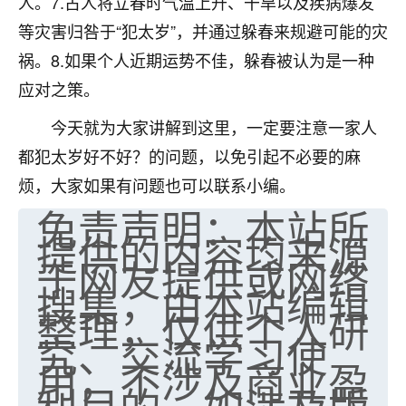
人。7.古人将立春时气温上升、干旱以及疾病爆发
七零老顽童
：我母亲前年离世，刚开始我经常
等灾害归咎于“犯太岁”，并通过躲春来规避可能的灾
做梦梦见她，后来也是朋友介绍，找到慧来老
祸。8.如果个人近期运势不佳，躲春被认为是一种
师，安排了超度法事，做梦再也没有梦到过
应对之策。
了，一开始是半信半疑的，图个心安，给亡母
超度，现在看来，人不信也不行。
今天就为大家讲解到这里，一定要注意一家人
11
2天前 来自云南
都犯太岁好不好？的问题，以免引起不必要的麻
烦，大家如果有问题也可以联系小编。
优秀的张同学
免责声明：本站所
老师收徒吗？？我对这些很感兴趣
提供的内容均来源
15
2天前 来自山西
于网友提供或网络
搜集，由本站编辑
整理，仅供个人研
究、交流学习使
用，不涉及商业盈
利目的。如涉及版