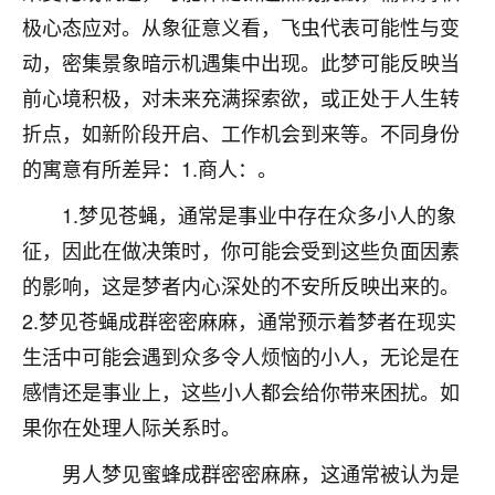
不由人！
极心态应对。从象征意义看，飞虫代表可能性与变
动，密集景象暗示机遇集中出现。此梦可能反映当
9
1天前 来自四川
前心境积极，对未来充满探索欲，或正处于人生转
金白水清
折点，如新阶段开启、工作机会到来等。不同身份
我也想找老师看看，有没有人给个联系方式的啊？
的寓意有所差异：1.商人：。
鹿森
：慧来老师微信：gjsy0624
1.梦见苍蝇，通常是事业中存在众多小人的象
征，因此在做决策时，你可能会受到这些负面因素
12
1天前 来自江西
的影响，这是梦者内心深处的不安所反映出来的。
青春168
2.梦见苍蝇成群密密麻麻，通常预示着梦者在现实
我也想要，我也想要！
生活中可能会遇到众多令人烦恼的小人，无论是在
15
2天前 来自山西
感情还是事业上，这些小人都会给你带来困扰。如
Jessica李
果你在处理人际关系时。
老师做不做超度法事？我想给我奶奶做超度，她今年
男人梦见蜜蜂成群密密麻麻，这通常被认为是
刚去世了。