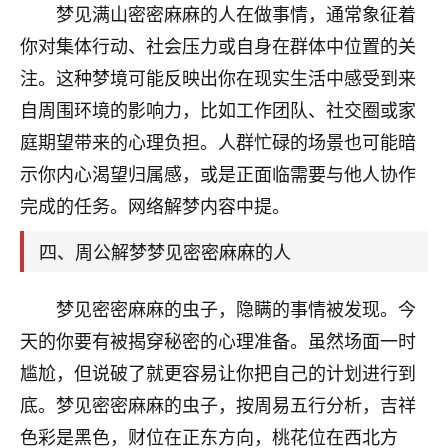
天爷会给你好好上一课的。一命二运三风水，
梦见满山密密麻麻的人在做事情，通常象征着
哪样不服都不行！
你对集体行动、社会压力或自身在群体中位置的关
平安是福
：我也是每年找老师化太岁，看年
卦，认识老师3年了，都是缘分啊！
注。这种梦境可能反映出你在现实生活中感受到来
自周围环境的影响力，比如工作团队、社交圈或家
19
17分钟前 来自湖北
庭期望带来的心理负担。人群忙碌的场景也可能暗
心若莲花
示你内心渴望归属感，或是正面临需要与他人协作
我是做餐饮的，这两年，生意屡屡受挫，店开一家关
完成的任务。网络解梦内容中提。
一家，要么生意不好，生意好的就出事。前些年攒的
家底快败光了，真是倒霉！我也想找人看看到底怎么
四、周公解梦梦见密密麻麻的人
回事？
梦见密密麻麻的虫子，隐瞒的事情被发现。今
鹿森
：你可以找老师看看，人有时不服命不行
啊！
天的你要有被揭穿秘密的心理准备。虽然场面一时
太阳当空赵
：我也做餐饮的，生意不算大，但
尴尬，但说破了就更容易让你把自己的计划进行到
是我从找店开始都是找慧来老师跟进的，选
底。梦见密密麻麻的虫子，按周易五行分析，吉祥
址、风水、还有开业日子，哪哪都看了，虽然
大环境不好，但是我家生意还可以，前几天又
色彩是黑色，财位在正东方向，桃花位在西北方