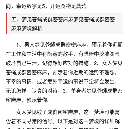
刚找老师做了补财库，希望财运更好一点！
向，幸运数字是5，开运食物是蘑菇。
18
2小时前 来自海南
五、梦见苍蝇成群密密麻麻梦见苍蝇成群密密
梦醒时分
麻麻梦境解析
我女儿高二叛逆，大半年不上学，一说她就要死要活
的，把我们两口子愁的不行，朋友给我推荐的慧来老
1、男人梦见苍蝇成群密密麻麻，预示着你近期
师，一开始我是病急乱投医，这半年来，法事一个个
在工作和生活中有隐藏的敌手，有想暗中挖墙脚与
做完，我女儿跟变了个人一样，不期望她能考多好的
破坏自己生活，记得想好应对的措施。2、女人梦见
大学，只要能安安稳稳的把书读了，身体心理都健健
康康的我就很知足了！
苍蝇成群密密麻麻，预示着你近期的运势不理想，
不幸的事情，或者意外幸运的事说不定将会发生，
鹿森
：可怜天下父母心啊！
无论怎样，认真的对待。3、单身者梦见苍蝇成群密
16
3小时前 来自河北
密麻麻，预示着你。
付深
女人梦见蚊子成群密密麻麻，这一梦境可能寓
我是公司人事调整，有升迁机会，但同时竞争的我们
含着不同寻常的信号。以下是对这一梦境的详细解
三个，找老师的时候是抱着侥幸心理，没想到老师看