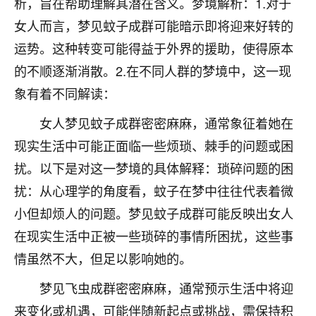
析，旨在帮助理解其潜在含义。梦境解析：1.对于
着我晋升有望，我半信半疑的按照老师建议，做了化
太岁还有一个发钱粮，本来年前的人事调整，拖到年
女人而言，梦见蚊子成群可能暗示即将迎来好转的
后，我以为都没戏了，结果开年一上班，开会提拔升
运势。这种转变可能得益于外界的援助，使得原本
职第一个就是我，职务无所谓，主要是底薪加了
3000，非常开心，无论如何，感恩感谢！🙏🏻
的不顺逐渐消散。2.在不同人群的梦境中，这一现
象有着不同解读：
鹿森
：恭喜升职加薪！！，请客吗？�
女人梦见蚊子成群密密麻麻，通常象征着她在
32
12小时前 来自北京
现实生活中可能正面临一些烦琐、棘手的问题或困
心心相印
扰。以下是对这一梦境的具体解释：琐碎问题的困
我身体不太好，总是病病殃殃的，去检查又没什么大
扰：从心理学的角度看，蚊子在梦中往往代表着微
问题，反正就是不舒服。中医西医看遍了，找不到问
小但却烦人的问题。梦见蚊子成群可能反映出女人
题，后来无意中看到有人推荐慧来老师，跟老师聊过
之后，心情豁然开朗，也听老师建议，处理了一些因
在现实生活中正被一些琐碎的事情所困扰，这些事
果问题。今年以来，身体比以前好多，主要是心情好
情虽然不大，但足以影响她的。
了，老师说境随心转，现在深有体会了。
梦见飞虫成群密密麻麻，通常预示生活中将迎
鹿森
：是的，其实跟老师聊过之后，最大的感
来变化或机遇，可能伴随新起点或挑战，需保持积
触，首先就是心态会变好，万般皆是命，半点