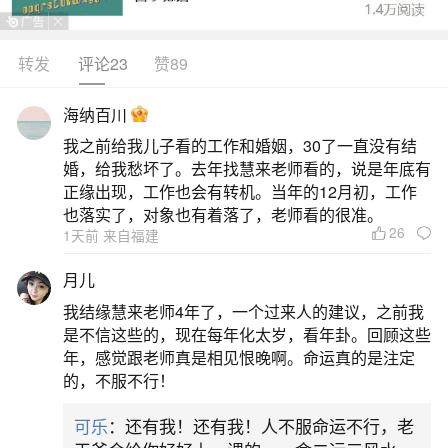
制和管理能力的人，您能够掌管好当前的工作和生
活。梦见密密麻麻的人群，预示你将把自己的利益
转发
评论23
赞89
放在首位，而不考虑别人的利益。梦见人群，或有
海纳百川
许多穿着华贵服装的人聚集在一起，意味着亲友将
我之前给我儿子看的工作和婚姻，30了一直没有结
参加自己的婚礼，不久就会喜结良缘。梦境解说梦
婚，给我愁坏了。去年找慧来老师看的，说是年底有
见自己身处人群之中，说明你希望加入其中或表示
正缘出现，工作也会有转机。当年的12月初，工作
也落实了，对象也有着落了，老师看的很准。
目前不
26
1天前 来自福建
二、梦到密密麻麻的人群
月儿
我结缘慧来老师4年了，一个过来人的建议，之前我
怀孕的人梦见密密麻麻的人群集中在一起，预
是不信这些的，现在每年化太岁，看年卦。回顾这些
示生男。七、八月生女，防流产。
年，感觉跟老师真是相见恨晚啊。命运真的是注定
的，不服不行！
三、梦见满山密密麻麻的人在做事情
可乐
：还有我！还有我！人不服命运不行，老