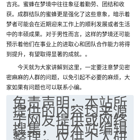
吉兆。蜜蜂在梦境中往往象征着勤劳、团结和收
七零老顽童
：我母亲前年离世，刚开始我经常
获。成群结队的蜜蜂更是强化了这些意象，暗示着
做梦梦见她，后来也是朋友介绍，找到慧来老
师，安排了超度法事，做梦再也没有梦到过
梦者可能会在近期迎来工作上的顺利发展或者生活
了，一开始是半信半疑的，图个心安，给亡母
中的丰硕成果。对于男性而言，这样的梦境还可能
超度，现在看来，人不信也不行。
预示着他们在事业上的进取心和团队合作能力将得
11
2天前 来自云南
到提升，有望取得显著的成就。。
优秀的张同学
今天就为大家讲解到这里，一定要注意梦见密
老师收徒吗？？我对这些很感兴趣
密麻麻的人群的问题，以免引起不必要的麻烦，大
15
2天前 来自山西
家如果有问题也可以联系小编。
免责声明：本站所
提供的内容均来源
于网友提供或网络
搜集，由本站编辑
整理，仅供个人研