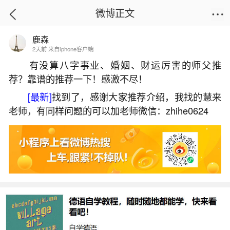
微博正文
鹿森
首页
生活杂谈
正文
2天前 来自iphone客户端
有没算八字事业、婚姻、财运厉害的师父推
荐？靠谱的推荐一下！感激不尽！
梦见密密麻麻的人群
[最新]
找到了，感谢大家推荐介绍，我找的慧来
2026-06-01 20:53:36
28 9 赞
老师，有同样问题的可以加老师微信：zhihe0624
生活中像梦见密密麻麻的人群都是很常见的问
题，但是小问题不注意可能会引起大麻烦，下面就
这个问题给大家做一些解读：
一、梦见密密麻麻的人群
梦见密密麻麻的人群，表示您是一个有良好控