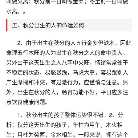
叫做火离；秋分前一日叫做金离；冬至前一日叫做
着我晋升有望，我半信半疑的按照老师建议，做了化
太岁还有一个发钱粮，本来年前的人事调整，拖到年
水离。。
后，我以为都没戏了，结果开年一上班，开会提拔升
职第一个就是我，职务无所谓，主要是底薪加了
五、秋分出生的人的命运如何
3000，非常开心，无论如何，感恩感谢！🙏🏻
2、由于出生在秋分的人五行金多但缺木。因此
鹿森
：恭喜升职加薪！！，请客吗？�
命理五行木旺的人为出生在秋分之人的命中贵人。
32
12小时前 来自北京
另外由于这天出生之人八字中火旺，情绪常常处于
心心相印
不稳定的状态，易怒暴躁，马虎大意，容易跟别人
我身体不太好，总是病病殃殃的，去检查又没什么大
产生摩擦和冲突，有过激行为，应谨慎与注意。另
问题，反正就是不舒服。中医西医看遍了，找不到问
外，出生在秋分的人，肠胃功能不好，平日应多注
题，后来无意中看到有人推荐慧来老师，跟老师聊过
意饮食健康问题。
之后，心情豁然开朗，也听老师建议，处理了一些因
果问题。今年以来，身体比以前好多，主要是心情好
1、秋分出生的孩子整体运势很不错。2、分
了，老师说境随心转，现在深有体会了。
析：秋分这天出生的孩子，年柱为甲午，木火相
鹿森
：是的，其实跟老师聊过之后，最大的感
生；月柱为癸酉，金水相生。一般来说，拥有这个
触，首先就是心态会变好，万般皆是命，半点