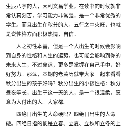
生辰八字的人，大利文昌学业。在读书的时候就非
不由人！
常认真刻苦，学习能力非常强，是一个非常优秀的
9
1天前 来自四川
学生。而且出生在秋分的人，五行之中火旺，也就
金白水清
是说性格方面积极热情，自信。
我也想找老师看看，有没有人给个联系方式的啊？
人之初性本善，但是一个人出生的时候会影响
鹿森
：慧来老师微信：gjsy0624
到自身的性格和人生的运势，也可能会影响到你的
未来人生，不过命运，更多是掌握在自己手中，好
12
1天前 来自江西
好努力。那么，本期的老黄历就带大家一起来看看
青春168
秋分出生的孩子好吗？秋分出生的小孩性格：秋分
我也想要，我也想要！
昼夜等长，出生于这一天的人，是一个很温柔，愿
15
2天前 来自山西
意为人付出的人。大家都。
Jessica李
四绝日出生的人命硬吗？四绝日出生的人命
老师做不做超度法事？我想给我奶奶做超度，她今年
硬。四绝日指的便是立春、立夏、立秋和立冬的上
刚去世了。