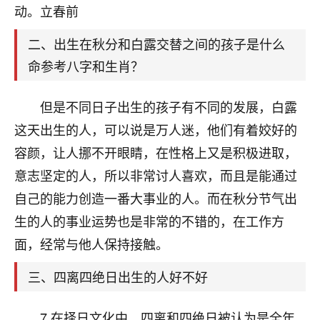
天爷会给你好好上一课的。一命二运三风水，
动。立春前
哪样不服都不行！
平安是福
：我也是每年找老师化太岁，看年
二、出生在秋分和白露交替之间的孩子是什么
卦，认识老师3年了，都是缘分啊！
命参考八字和生肖？
19
17分钟前 来自湖北
但是不同日子出生的孩子有不同的发展，白露
心若莲花
这天出生的人，可以说是万人迷，他们有着姣好的
我是做餐饮的，这两年，生意屡屡受挫，店开一家关
容颜，让人挪不开眼睛，在性格上又是积极进取，
一家，要么生意不好，生意好的就出事。前些年攒的
家底快败光了，真是倒霉！我也想找人看看到底怎么
意志坚定的人，所以非常讨人喜欢，而且是能通过
回事？
自己的能力创造一番大事业的人。而在秋分节气出
生的人的事业运势也是非常的不错的，在工作方
鹿森
：你可以找老师看看，人有时不服命不行
啊！
面，经常与他人保持接触。
太阳当空赵
：我也做餐饮的，生意不算大，但
是我从找店开始都是找慧来老师跟进的，选
三、四离四绝日出生的人好不好
址、风水、还有开业日子，哪哪都看了，虽然
大环境不好，但是我家生意还可以，前几天又
7.在择日文化中，四离和四绝日被认为是全年