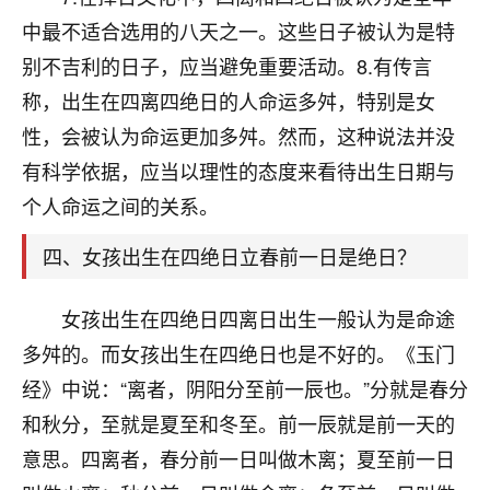
刚找老师做了补财库，希望财运更好一点！
中最不适合选用的八天之一。这些日子被认为是特
18
2小时前 来自海南
别不吉利的日子，应当避免重要活动。8.有传言
称，出生在四离四绝日的人命运多舛，特别是女
梦醒时分
性，会被认为命运更加多舛。然而，这种说法并没
我女儿高二叛逆，大半年不上学，一说她就要死要活
的，把我们两口子愁的不行，朋友给我推荐的慧来老
有科学依据，应当以理性的态度来看待出生日期与
师，一开始我是病急乱投医，这半年来，法事一个个
个人命运之间的关系。
做完，我女儿跟变了个人一样，不期望她能考多好的
大学，只要能安安稳稳的把书读了，身体心理都健健
四、女孩出生在四绝日立春前一日是绝日？
康康的我就很知足了！
鹿森
：可怜天下父母心啊！
女孩出生在四绝日四离日出生一般认为是命途
多舛的。而女孩出生在四绝日也是不好的。《玉门
16
3小时前 来自河北
经》中说：“离者，阴阳分至前一辰也。”分就是春分
付深
和秋分，至就是夏至和冬至。前一辰就是前一天的
我是公司人事调整，有升迁机会，但同时竞争的我们
意思。四离者，春分前一日叫做木离；夏至前一日
三个，找老师的时候是抱着侥幸心理，没想到老师看