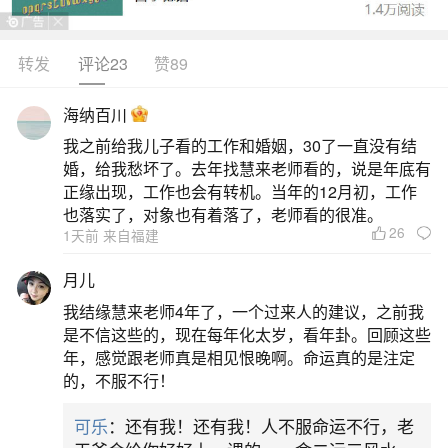
转发
评论23
赞89
生活中像秋分前一天出生的人命不好吗？都是
很常见的问题，但是小问题不注意可能会引起大麻
海纳百川
烦，下面就这个问题给大家做一些解读：
我之前给我儿子看的工作和婚姻，30了一直没有结
婚，给我愁坏了。去年找慧来老师看的，说是年底有
一、女孩出生在四绝日立春前一日是绝日？
正缘出现，工作也会有转机。当年的12月初，工作
也落实了，对象也有着落了，老师看的很准。
26
1天前 来自福建
在传统观念中，女孩出生在四绝日，即春分前
一日、夏至前一日、秋分前一日和冬至前一日，通
月儿
常被认为是命途多舛的。这些日子在《玉门经》中
我结缘慧来老师4年了，一个过来人的建议，之前我
被称作“四离日”，意味着阴阳分界的前一天。春分、
是不信这些的，现在每年化太岁，看年卦。回顾这些
年，感觉跟老师真是相见恨晚啊。命运真的是注定
夏至、秋分和冬至是四季的转折点，前一天则被称
的，不服不行！
为离日。这些日子在黄历上通常标注为“日值四离，
可乐
：还有我！还有我！人不服命运不行，老
大事勿用”，意味着在这些日子里不宜进行重要活