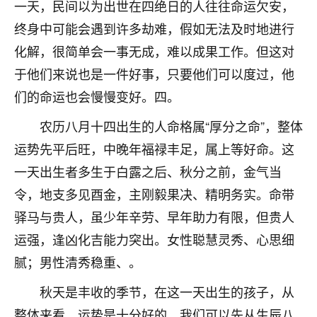
一天，民间以为出世在四绝日的人往往命运欠安，
七零老顽童
：我母亲前年离世，刚开始我经常
终身中可能会遇到许多劫难，假如无法及时地进行
做梦梦见她，后来也是朋友介绍，找到慧来老
化解，很简单会一事无成，难以成果工作。但这对
师，安排了超度法事，做梦再也没有梦到过
了，一开始是半信半疑的，图个心安，给亡母
于他们来说也是一件好事，只要他们可以度过，他
超度，现在看来，人不信也不行。
们的命运也会慢慢变好。四。
11
2天前 来自云南
农历八月十四出生的人命格属“厚分之命”，整体
运势先平后旺，中晚年福禄丰足，属上等好命。这
优秀的张同学
一天出生者多生于白露之后、秋分之前，金气当
老师收徒吗？？我对这些很感兴趣
15
2天前 来自山西
令，地支多见酉金，主刚毅果决、精明务实。命带
驿马与贵人，虽少年辛劳、早年助力有限，但贵人
运强，逢凶化吉能力突出。女性聪慧灵秀、心思细
腻；男性清秀稳重、。
秋天是丰收的季节，在这一天出生的孩子，从
整体来看，运势是十分好的。我们可以先从生辰八