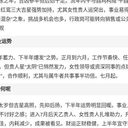
的淬炼之年，吉凶参半但后劲十足。流年丙午与酉鸡构成“午
、红鸾三大吉星强势加持，尤其女性贵人运突出，事业易
杀混杂”之象，挑战多机会也多，行政岗可能转向销售或公
观
业运势
上半年蓄力、下半年爆发”之势。正月到六月，工作节奏快、
，但贵人星“太阴”已悄然发力，女性领导或资深同事的点
合”，合作顺利，尤其与属牛者共事事半功倍。七月起。
如何呢
，破太岁但吉星高照，先抑后扬，下半年运势明显回暖。事业
不讨好之感；进入7月后天乙贵人、女性贵人扎堆助力，
佳，内耗减少，成果被看见。财运正财稳健，上半年宜守