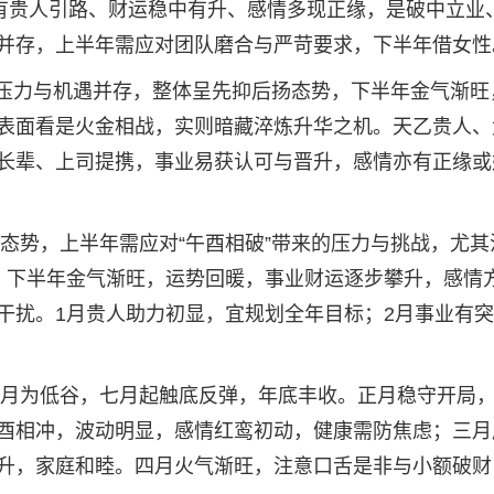
事业有贵人引路、财运稳中有升、感情多现正缘，是破中立业
并存，上半年需应对团队磨合与严苛要求，下半年借女性
年，压力与机遇并存，整体呈先抑后扬态势，下半年金气渐旺
表面看是火金相战，实则暗藏淬炼升华之机。天乙贵人、
长辈、上司提携，事业易获认可与晋升，感情亦有正缘或
升态势，上半年需应对“午酉相破”带来的压力与挑战，尤其
；下半年金气渐旺，运势回暖，事业财运逐步攀升，感情
干扰。1月贵人助力初显，宜规划全年目标；2月事业有
历六月为低谷，七月起触底反弹，年底丰收。正月稳守开局
酉相冲，波动明显，感情红鸾初动，健康需防焦虑；三月
升，家庭和睦。四月火气渐旺，注意口舌是非与小额破财