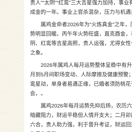
贵人”“太阴”“红鸾”三大吉星强力加持，
成金的一年。事业上官杀混杂，压力与机遇
属鸡金命者2026年为“火炼真金”之
势明显回暖。丙午年火势旺盛，直克酉金，
阴、红鸾等吉星高照，贵人运强，尤得女性
之象。
2026年属鸡人每月运势整体呈稳中有
月到5月间职场变动、人际摩擦及健康预警
鸾星动，单身者易遇正缘，已婚者须防桃花
会，。
属鸡2026年每月运势先抑后扬，农
暗藏阻力，财运平稳但人情开支大；二月卯
六合，贵人助力强，利于晋升考证，财运回