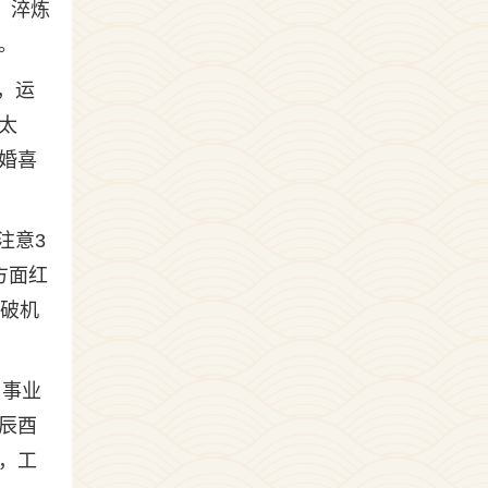
、淬炼
。
，运
太
婚喜
注意3
方面红
突破机
，事业
辰酉
，工