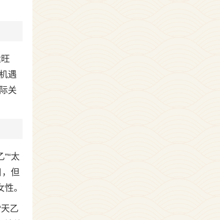
运旺
机遇
际关
”“太
目，但
女性。
“天乙