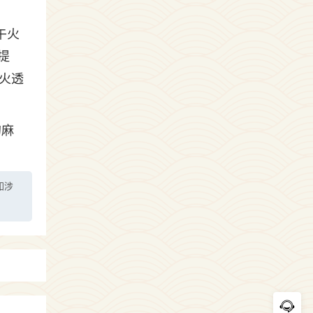
午火
提
火透
的麻
如涉