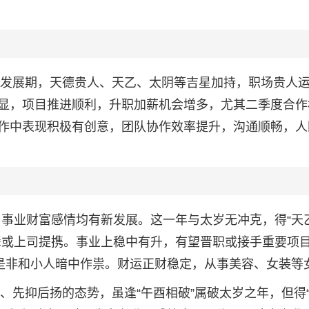
强劲发展期，天德贵人、天乙、太阴等吉星加持，职场贵人
显，项目推进顺利，升职加薪机会增多，尤其二季度合作
作中表现积极有创意，团队协作效率提升，沟通顺畅，人
，事业财富感情均有新发展。这一年与太岁无冲克，得“天乙
辈或上司提携。事业上稳中有升，有望晋职或接手重要项
舌是非和小人暗中作祟。财运正财稳定，从事美容、女装等
织、先抑后扬的态势，虽逢“午酉相破”属破太岁之年，但得