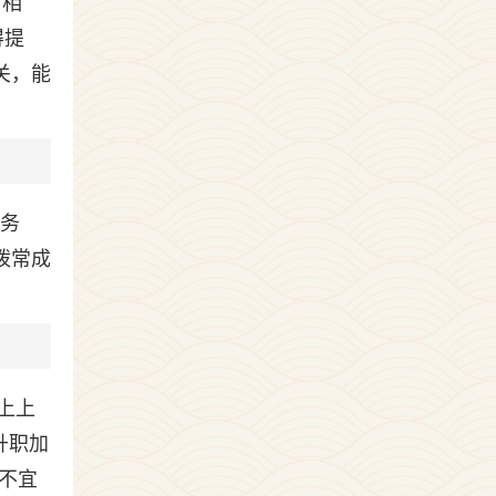
酉相
得提
关，能
任务
拨常成
上上
升职加
不宜