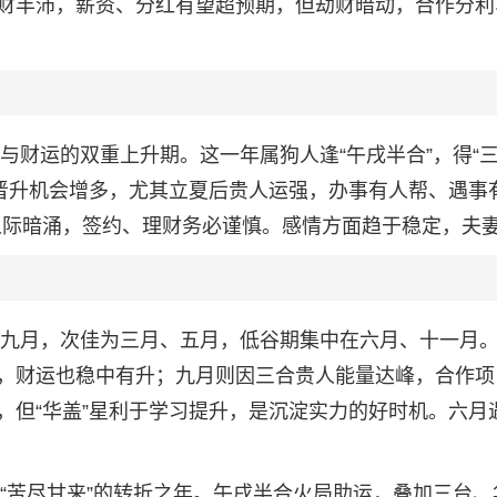
财丰沛，薪资、分红有望超预期，但劫财暗动，合作分利
业与财运的双重上升期。这一年属狗人逢“午戌半合”，得“三
，晋升机会增多，尤其立夏后贵人运强，办事有人帮、遇事
与人际暗涌，签约、理财务必谨慎。感情方面趋于稳定，夫
月、九月，次佳为三月、五月，低谷期集中在六月、十一月
，财运也稳中有升；九月则因三合贵人能量达峰，合作项
，但“华盖”星利于学习提升，是沉淀实力的好时机。六月
来“苦尽甘来”的转折之年。午戌半合火局助运，叠加三台、