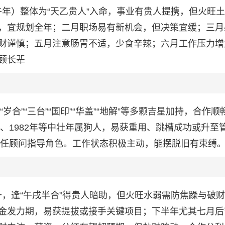
丙午年）整体为“天乙贵人”入命，事业有贵人提携，但火旺
，宜规划全年；二月职场易有新机会，但决策宜缓；三月
财谨慎；五月注意肠胃不适，少食辛辣；六月工作压力增
顾长辈
岁合”“三台”“国印”“华盖”“地解”等多颗吉星加持，合作顺
年、1982年等中壮年属狗人，易获重用、跳槽成功或升至
，适任顾问指导角色。工作状态积极主动，能摆脱旧有束缚
有升，逢“午戌半合”得贵人暗助，但火旺水弱需防焦躁与破
金发力期，易获提拔或接手关键项目；下半年尤其七月后