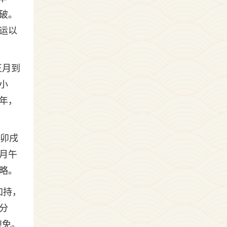
破。
运以
正月到
小
年，
月卯戌
月午
略。
加持，
分
避免。