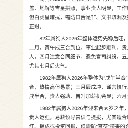
盖、地解等吉星拱照，事业贵人明显，工作
但白虎星暗扰，需防口舌是非、文书疏漏及
正财。
82年属狗人2026年整体运势先稳后
二月，寅午戌三合到位，事业起步顺利，贵
人，四月注意合同细节，避免官司纠纷。五
尤其七月后火气。
1982年属狗人2026年整体为“戌午
合，热情高但易累；三月辰戌冲，谨言慎行
戌半合，贵人强助、晋升加薪机会显；六月
1982年属狗人2026年迎来合太岁之年
贵人运强，易获领导赏识与提拔，尤其适合
红、提成或投资回报，但需防“官符”带来的