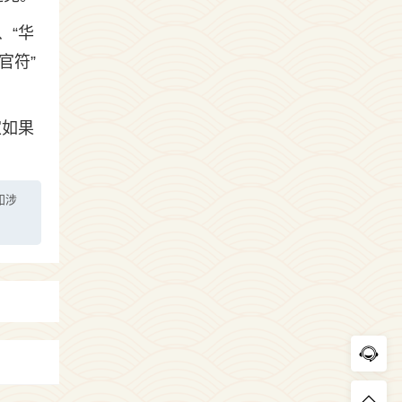
、“华
官符”
家如果
如涉