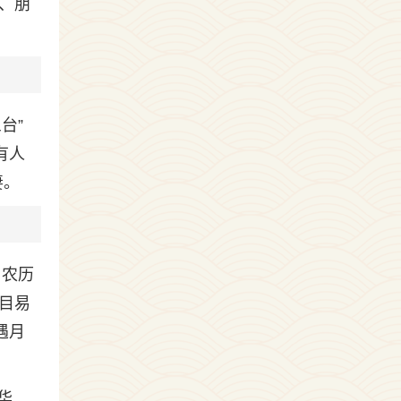
、朋
台”
有人
妻。
。农历
目易
遇月
华