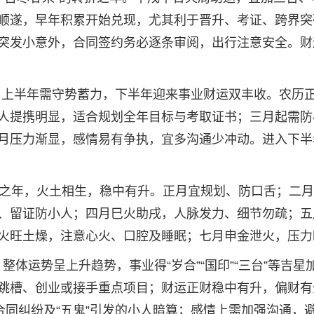
顺遂，早年积累开始兑现，尤其利于晋升、考证、跨界突
突发小意外，合同签约务必逐条审阅，出行注意安全。财
旺，上半年需守势蓄力，下半年迎来事业财运双丰收。农历
人提携明显，适合规划全年目标与考取证书；三月起需防
月压力渐显，感情易有争执，宜多沟通少冲动。进入下半
半合”之年，火土相生，稳中有升。正月宜规划、防口舌；二
、留证防小人；四月巳火助戌，人脉发力、细节勿疏；五
火旺土燥，注意心火、口腔及睡眠；七月申金泄火，压力
，整体运势呈上升趋势，事业得“岁合”“国印”“三台”等吉星
跳槽、创业或接手重点项目；财运正财稳中有升，偏财有
合同纠纷及“五鬼”引发的小人暗算；感情上需加强沟通，