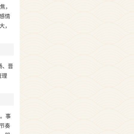
土焦，
感情
大，
畅、晋
管理
。
财。事
节奏