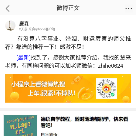
微博正文
鹿森
首页
易理笔记
正文
2天前 来自iphone客户端
有没算八字事业、婚姻、财运厉害的师父推
荐？靠谱的推荐一下！感激不尽！
马2026年运程详解
[最新]
找到了，感谢大家推荐介绍，我找的慧来
2026-06-01 13:35:19
25 2 赞
老师，有同样问题的可以加老师微信：zhihe0624
生活中像马2026年运程详解都是很常见的问
题，但是小问题不注意可能会引起大麻烦，下面就
这个问题给大家做一些解读：
1、属相马2026年运势及运程详解
2026年属马人逢本命年加刑太岁，运势先抑后