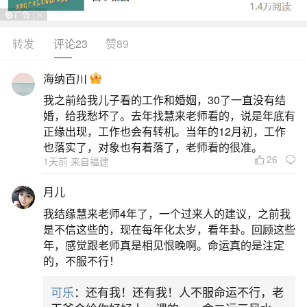
扬，需稳守为上。流年丙午火旺，事业宫有“将星”
“岁驾”助力，职场易掌实权，但劫财透干竞争激烈，
转发
评论23
赞89
农历五月为低谷期，宜守不宜攻；下半年尤其七八
海纳百川
月后贵人显，转机渐现。财运呈“横财旺、正财稳”格
我之前给我儿子看的工作和婚姻，30了一直没有结
局，“金匮”照命偶有意外之财，但“大耗”暗藏，投资
婚，给我愁坏了。去年找慧来老师看的，说是年底有
务必谨慎，忌朋友荐资或担保借贷。
正缘出现，工作也会有转机。当年的12月初，工作
也落实了，对象也有着落了，老师看的很准。
26
2、属马人2026年每月运势及全年运程
1天前 来自福建
月儿
属马人2026年每月运势及全年运程如下：全年
我结缘慧来老师4年了，一个过来人的建议，之前我
运程总览：2026年为丙午马年，属马人迎来本命年
是不信这些的，现在每年化太岁，看年卦。回顾这些
后的“害太岁”阶段，整体运势需谨慎。事业方面需稳
年，感觉跟老师真是相见恨晚啊。命运真的是注定
的，不服不行！
中求进，避免锋芒毕露；财运方面正财平稳，偏财
或有惊喜；感情方面单身者机遇较多，已婚者需用
可乐
：还有我！还有我！人不服命运不行，老