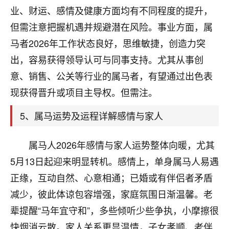
刚找老师做了补财库，希望财运更好一点！
业、财运、感情及健康方面均有不同程度的提升，
18
但需注意把握机遇并规避潜在风险。事业方面，属
2小时前 来自海南
马者2026年工作状态良好，思维敏捷，创造力突
梦醒时分
出，容易获得领导认可与同事支持。尤其从事创
我女儿高二叛逆，大半年不上学，一说她就要死要活
意、销售、公关等行业的属马者，有望通过出色表
的，把我们两口子愁的不行，朋友给我推荐的慧来老
师，一开始我是病急乱投医，这半年来，法事一个个
现获得晋升或项目主导权。但需注。
做完，我女儿跟变了个人一样，不期望她能考多好的
大学，只要能安安稳稳的把书读了，身体心理都健健
5、属马运势及运程详解感情与家人
康康的我就很知足了！
属马人2026年感情与家人运势整体向暖，尤其
鹿森
：可怜天下父母心啊！
5月13日起迎来明显转机。感情上，单身属马人易遇
16
3小时前 来自河北
正缘，互动自然、心意相通；已婚或有伴侣者矛盾
付深
减少，彼此体谅包容增强，家庭氛围日渐温馨。老
我是公司人事调整，有升迁机会，但同时竞争的我们
辈提醒“马年宜守和”，多些倾听少些争执，小摩擦很
三个，找老师的时候是抱着侥幸心理，没想到老师看
快烟消云散。家人关系更显温情，子女孝顺、老伴