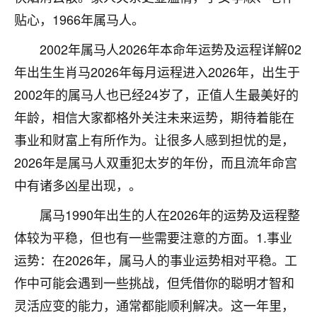
着我晋升有望，我半信半疑的按照老师建议，做了化
贴心，1966年属马人。
太岁还有一个发钱粮，本来年前的人事调整，拖到年
后，我以为都没戏了，结果开年一上班，开会提拔升
2002年属马人2026年本命年运势及运程详解02
职第一个就是我，职务无所谓，主要是底薪加了
3000，非常开心，无论如何，感恩感谢！🙏🏻
年出生生肖马2026年每月运程进入2026年，出生于
2002年的属马人也已经24岁了，正值人生最美好的
鹿森
：恭喜升职加薪！！，请客吗？�
年龄，相信大家都格外关注未来运势，期待着能在
32
12小时前 来自北京
事业和财富上有所作为。让很多人感到担忧的是，
2026年是属马人双重犯太岁的年份，而且流年命宫
心心相印
中有诸多凶星出现，。
我身体不太好，总是病病殃殃的，去检查又没什么大
问题，反正就是不舒服。中医西医看遍了，找不到问
属马1990年出生的人在2026年的运势及运程整
题，后来无意中看到有人推荐慧来老师，跟老师聊过
之后，心情豁然开朗，也听老师建议，处理了一些因
体较为平稳，但也有一些需要注意的方面。1.事业
果问题。今年以来，身体比以前好多，主要是心情好
运势：在2026年，属马人的事业运势相对平稳。工
了，老师说境随心转，现在深有体会了。
作中可能会遇到一些挑战，但凭借你的聪明才智和
鹿森
：是的，其实跟老师聊过之后，最大的感
灵活应变的能力，通常都能顺利解决。这一年里，
触，首先就是心态会变好，万般皆是命，半点