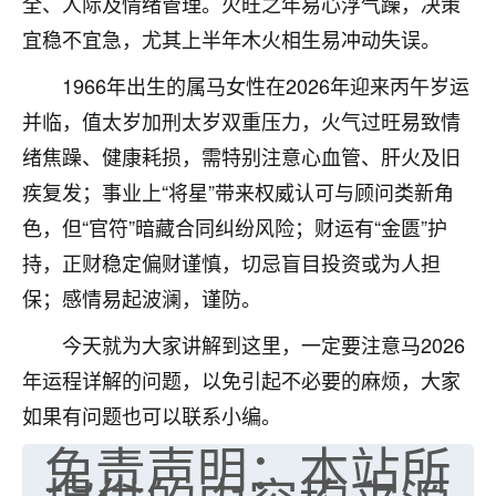
全、人际及情绪管理。火旺之年易心浮气躁，决策
七零老顽童
：我母亲前年离世，刚开始我经常
宜稳不宜急，尤其上半年木火相生易冲动失误。
做梦梦见她，后来也是朋友介绍，找到慧来老
师，安排了超度法事，做梦再也没有梦到过
1966年出生的属马女性在2026年迎来丙午岁运
了，一开始是半信半疑的，图个心安，给亡母
并临，值太岁加刑太岁双重压力，火气过旺易致情
超度，现在看来，人不信也不行。
绪焦躁、健康耗损，需特别注意心血管、肝火及旧
11
2天前 来自云南
疾复发；事业上“将星”带来权威认可与顾问类新角
色，但“官符”暗藏合同纠纷风险；财运有“金匮”护
优秀的张同学
持，正财稳定偏财谨慎，切忌盲目投资或为人担
老师收徒吗？？我对这些很感兴趣
15
2天前 来自山西
保；感情易起波澜，谨防。
今天就为大家讲解到这里，一定要注意马2026
年运程详解的问题，以免引起不必要的麻烦，大家
如果有问题也可以联系小编。
免责声明：本站所