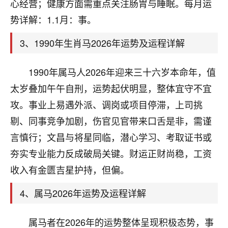
天爷会给你好好上一课的。一命二运三风水，
心经营；健康方面需重点关注肠胃与睡眠。每月运
哪样不服都不行！
势详解：1.1月：事。
平安是福
：我也是每年找老师化太岁，看年
卦，认识老师3年了，都是缘分啊！
3、1990年生肖马2026年运势及运程详解
19
17分钟前 来自湖北
1990年属马人2026年迎来三十六岁本命年，值
心若莲花
太岁叠加午午自刑，运势起伏明显，整体宜守不宜
我是做餐饮的，这两年，生意屡屡受挫，店开一家关
攻。事业上易遇外派、调岗或项目停滞，上司挑
一家，要么生意不好，生意好的就出事。前些年攒的
剔、同事竞争加剧，伤官见官带来口舌是非，需谨
家底快败光了，真是倒霉！我也想找人看看到底怎么
回事？
言慎行；文昌与将星同临，潜心学习、考取证书或
夯实专业能力反成破局关键。财运正财尚稳，工资
鹿森
：你可以找老师看看，人有时不服命不行
收入有金匮吉星护持，但偏。
啊！
太阳当空赵
：我也做餐饮的，生意不算大，但
4、属马2026年运势及运程详解
是我从找店开始都是找慧来老师跟进的，选
址、风水、还有开业日子，哪哪都看了，虽然
大环境不好，但是我家生意还可以，前几天又
属马者在2026年的运势整体呈现积极态势，事