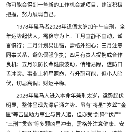
你可能会得到一些新的工作机会或项目，建议积极
不由人！
把握，努力展现自己。
9
1天前 来自四川
1978年属马者2026年逢值太岁加午午自刑，全
金白水清
年运势起伏大，需稳守为上。正月宜静不宜动，谨
我也想找老师看看，有没有人给个联系方式的啊？
言慎行；二月计划易出错，需格外细心；三月注意
同事关系，避免倔强争执；四月有贵人提携或合作
鹿森
：慧来老师微信：gjsy0624
良机；五月须防长辈健康波动，情绪易躁，谨防口
12
1天前 来自江西
舌冲突。事业上将星照命，有升职可能，但小人暗
青春168
伏，切忌高调；财运平稳。
我也想要，我也想要！
2026年属马人进入本命年兼刑太岁，运势起伏
15
2天前 来自山西
明显，整体呈现先滞后通之势。虽有“将星”“岁驾”“金
Jessica李
匮”等吉星助力事业与贵人运，但亦受“剑锋”“伏尸”
老师做不做超度法事？我想给我奶奶做超度，她今年
“三刑”“贯索”等多颗凶星冲击，需格外注意健康、安
刚去世了。