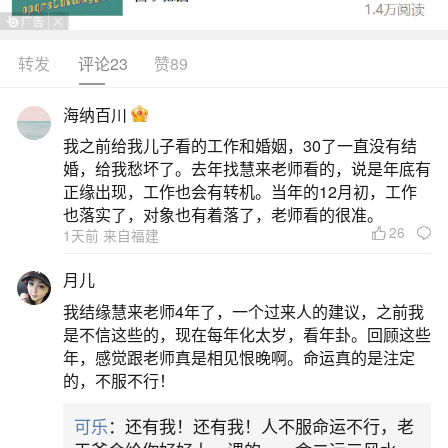
转发
评论23
赞89
生活中像老公运气很差,工作很倒霉都是很常见
的问题，但是小问题不注意可能会引起大麻烦，下
海纳百川
面就这个问题给大家做一些解读：
我之前给我儿子看的工作和婚姻，30了一直没有结
婚，给我愁坏了。去年找慧来老师看的，说是年底有
1、今年老公事业运气很差,小人太多,请大师帮
正缘出现，工作也会有转机。当年的12月初，工作
忙
也落实了，对象也有着落了，老师看的很准。
26
1天前 来自福建
方法有：戒杀放生。人的冤亲债主多得不得
月儿
了，他们会障碍人的运气。只有戒杀放生，化解这
我结缘慧来老师4年了，一个过来人的建议，之前我
些怨气，人才会顺起来。以后不能吃海鲜，不能吃
是不信这些的，现在每年化太岁，看年卦。回顾这些
年，感觉跟老师真是相见恨晚啊。命运真的是注定
活的，要吃就吃人家弄好的，否则，冤魂一大堆，
的，不服不行！
不但运气不好，还有病。要多放生，甲鱼乌龟鲤鱼
可乐
：还有我！还有我！人不服命运不行，老
泥鳅等等都可以。其次，孝敬父母。不孝顺父母的