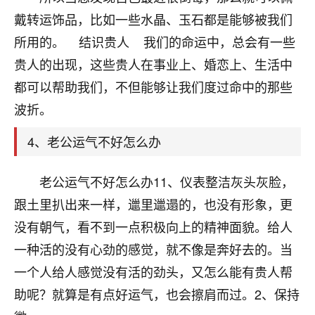
刚找老师做了补财库，希望财运更好一点！
戴转运饰品，比如一些水晶、玉石都是能够被我们
18
2小时前 来自海南
所用的。 结识贵人 我们的命运中，总会有一些
贵人的出现，这些贵人在事业上、婚恋上、生活中
梦醒时分
都可以帮助我们，不但能够让我们度过命中的那些
我女儿高二叛逆，大半年不上学，一说她就要死要活
的，把我们两口子愁的不行，朋友给我推荐的慧来老
波折。
师，一开始我是病急乱投医，这半年来，法事一个个
做完，我女儿跟变了个人一样，不期望她能考多好的
4、老公运气不好怎么办
大学，只要能安安稳稳的把书读了，身体心理都健健
康康的我就很知足了！
老公运气不好怎么办11、仪表整洁灰头灰脸，
鹿森
：可怜天下父母心啊！
跟土里扒出来一样，邋里邋遢的，也没有形象，更
没有朝气，看不到一点积极向上的精神面貌。给人
16
3小时前 来自河北
一种活的没有心劲的感觉，就不像是奔好去的。当
付深
一个人给人感觉没有活的劲头，又怎么能有贵人帮
我是公司人事调整，有升迁机会，但同时竞争的我们
助呢？就算是有点好运气，也会擦肩而过。2、保持
三个，找老师的时候是抱着侥幸心理，没想到老师看