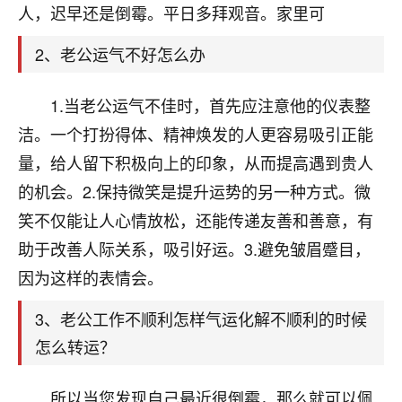
天爷会给你好好上一课的。一命二运三风水，
人，迟早还是倒霉。平日多拜观音。家里可
哪样不服都不行！
平安是福
：我也是每年找老师化太岁，看年
2、老公运气不好怎么办
卦，认识老师3年了，都是缘分啊！
1.当老公运气不佳时，首先应注意他的仪表整
19
17分钟前 来自湖北
洁。一个打扮得体、精神焕发的人更容易吸引正能
心若莲花
量，给人留下积极向上的印象，从而提高遇到贵人
我是做餐饮的，这两年，生意屡屡受挫，店开一家关
的机会。2.保持微笑是提升运势的另一种方式。微
一家，要么生意不好，生意好的就出事。前些年攒的
家底快败光了，真是倒霉！我也想找人看看到底怎么
笑不仅能让人心情放松，还能传递友善和善意，有
回事？
助于改善人际关系，吸引好运。3.避免皱眉蹙目，
因为这样的表情会。
鹿森
：你可以找老师看看，人有时不服命不行
啊！
3、老公工作不顺利怎样气运化解不顺利的时候
太阳当空赵
：我也做餐饮的，生意不算大，但
是我从找店开始都是找慧来老师跟进的，选
怎么转运？
址、风水、还有开业日子，哪哪都看了，虽然
大环境不好，但是我家生意还可以，前几天又
所以当您发现自己最近很倒霉，那么就可以佩