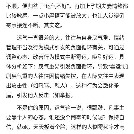
不顺，便归咎于“运气不好”。再加上孕期夫妻情绪都
不由人！
比较敏感，一点小摩擦可能被放大，也让人觉得倒
9
1天前 来自四川
霉事接连不断。其实这。
金白水清
运气一直很差的人，往往与自身戾气重、情绪
我也想找老师看看，有没有人给个联系方式的啊？
管理不当及行为模式引发的负面循环有关，可通过
调整心态、改善行为模式中断霉运，吸引好运。具
鹿森
：慧来老师微信：gjsy0624
体分析如下：戾气重易引发负面循环，导致“霉运”加
12
1天前 来自江西
剧戾气重的人往往因情绪失控，在人际交往中表现
青春168
出攻击性（如吼骂、怼人），这种行为会激化矛
我也想要，我也想要！
盾，引发他人反击（如举报。
15
2天前 来自山西
不是你的原因，运气这一说，很飘渺，凡事主
Jessica李
要靠个人的心态。谁还没个倒霉的时候呢？保持自
老师做不做超度法事？我想给我奶奶做超度，她今年
信，就ok，天天板着个脸，这样的人倒霉频率才高
刚去世了。