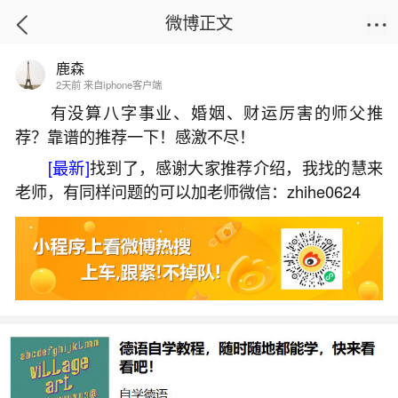
微博正文
鹿森
首页
易理笔记
正文
2天前 来自iphone客户端
有没算八字事业、婚姻、财运厉害的师父推
荐？靠谱的推荐一下！感激不尽！
老公运气很差,工作很倒霉
[最新]
找到了，感谢大家推荐介绍，我找的慧来
2026-06-01 10:34:58
11 9 赞
老师，有同样问题的可以加老师微信：zhihe0624