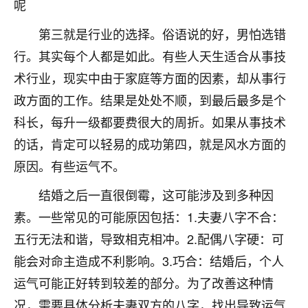
呢
七零老顽童
：我母亲前年离世，刚开始我经常
第三就是行业的选择。俗语说的好，男怕选错
做梦梦见她，后来也是朋友介绍，找到慧来老
师，安排了超度法事，做梦再也没有梦到过
行。其实每个人都是如此。有些人天生适合从事技
了，一开始是半信半疑的，图个心安，给亡母
术行业，现实中由于家庭等方面的因素，却从事行
超度，现在看来，人不信也不行。
政方面的工作。结果是处处不顺，到最后最多是个
11
2天前 来自云南
科长，每升一级都要费很大的周折。如果从事技术
的话，肯定可以轻易的成功第四，就是风水方面的
优秀的张同学
原因。有些运气不。
老师收徒吗？？我对这些很感兴趣
15
2天前 来自山西
结婚之后一直很倒霉，这可能涉及到多种因
素。一些常见的可能原因包括：1.夫妻八字不合：
五行无法和谐，导致相克相冲。2.配偶八字硬：可
能会对命主造成不利影响。3.巧合：结婚后，个人
运气可能正好转到较差的部分。为了改善这种情
况，需要具体分析夫妻双方的八字，找出导致运气