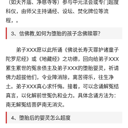
天爷会给你好好上一课的。一命二运三风水，
（如天齐庙、净慈寺等）参与中元法会或专门超度
哪样不服都不行！
科仪，由师父主持诵经、设坛、焚化牌位等流
平安是福
：我也是每年找老师化太岁，看年
程，。
卦，认识老师3年了，都是缘分啊！
3、信佛教,如何为堕胎的孩子念佛赎罪？
19
17分钟前 来自湖北
心若莲花
弟子XXX愿以此所诵《佛说长寿灭罪护诸童子
我是做餐饮的，这两年，生意屡屡受挫，店开一家关
陀罗尼经》或《地藏经》之功德，回向给弟子XXX
一家，要么生意不好，生意好的就出事。前些年攒的
累生累世的冤亲债主及弟子XXX的堕胎婴灵，祈请
家底快败光了，真是倒霉！我也想找人看看到底怎么
回事？
佛力超拔他们，令业障消除，离苦得乐，往生净
土。弟子XXX真心求忏悔。接着，可以念诵解冤结
鹿森
：你可以找老师看看，人有时不服命不行
真言，以化解前世冤仇和业力。具体念诵方法为：
啊！
太阳当空赵
：我也做餐饮的，生意不算大，但
南无解冤结菩萨南无消灾。
是我从找店开始都是找慧来老师跟进的，选
址、风水、还有开业日子，哪哪都看了，虽然
4、堕胎后的婴灵怎么超度
大环境不好，但是我家生意还可以，前几天又