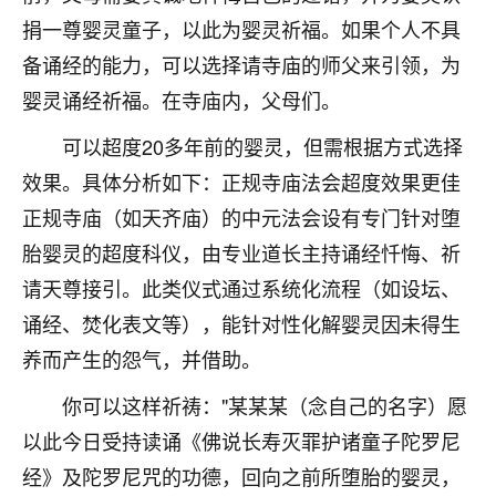
着我晋升有望，我半信半疑的按照老师建议，做了化
捐一尊婴灵童子，以此为婴灵祈福。如果个人不具
太岁还有一个发钱粮，本来年前的人事调整，拖到年
后，我以为都没戏了，结果开年一上班，开会提拔升
备诵经的能力，可以选择请寺庙的师父来引领，为
职第一个就是我，职务无所谓，主要是底薪加了
婴灵诵经祈福。在寺庙内，父母们。
3000，非常开心，无论如何，感恩感谢！🙏🏻
可以超度20多年前的婴灵，但需根据方式选择
鹿森
：恭喜升职加薪！！，请客吗？�
效果。具体分析如下：正规寺庙法会超度效果更佳
32
12小时前 来自北京
正规寺庙（如天齐庙）的中元法会设有专门针对堕
胎婴灵的超度科仪，由专业道长主持诵经忏悔、祈
心心相印
请天尊接引。此类仪式通过系统化流程（如设坛、
我身体不太好，总是病病殃殃的，去检查又没什么大
问题，反正就是不舒服。中医西医看遍了，找不到问
诵经、焚化表文等），能针对性化解婴灵因未得生
题，后来无意中看到有人推荐慧来老师，跟老师聊过
养而产生的怨气，并借助。
之后，心情豁然开朗，也听老师建议，处理了一些因
果问题。今年以来，身体比以前好多，主要是心情好
你可以这样祈祷："某某某（念自己的名字）愿
了，老师说境随心转，现在深有体会了。
以此今日受持读诵《佛说长寿灭罪护诸童子陀罗尼
鹿森
：是的，其实跟老师聊过之后，最大的感
经》及陀罗尼咒的功德，回向之前所堕胎的婴灵，
触，首先就是心态会变好，万般皆是命，半点