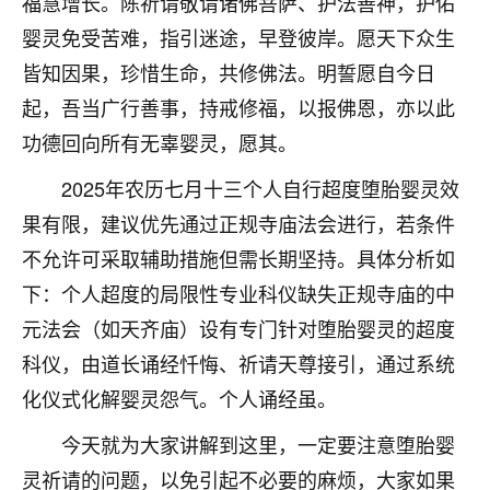
福慧增长。陈祈请敬请诸佛菩萨、护法善神，护佑
七零老顽童
：我母亲前年离世，刚开始我经常
婴灵免受苦难，指引迷途，早登彼岸。愿天下众生
做梦梦见她，后来也是朋友介绍，找到慧来老
皆知因果，珍惜生命，共修佛法。明誓愿自今日
师，安排了超度法事，做梦再也没有梦到过
起，吾当广行善事，持戒修福，以报佛恩，亦以此
了，一开始是半信半疑的，图个心安，给亡母
超度，现在看来，人不信也不行。
功德回向所有无辜婴灵，愿其。
11
2天前 来自云南
2025年农历七月十三个人自行超度堕胎婴灵效
果有限，建议优先通过正规寺庙法会进行，若条件
优秀的张同学
不允许可采取辅助措施但需长期坚持。具体分析如
老师收徒吗？？我对这些很感兴趣
15
2天前 来自山西
下：个人超度的局限性专业科仪缺失正规寺庙的中
元法会（如天齐庙）设有专门针对堕胎婴灵的超度
科仪，由道长诵经忏悔、祈请天尊接引，通过系统
化仪式化解婴灵怨气。个人诵经虽。
今天就为大家讲解到这里，一定要注意堕胎婴
灵祈请的问题，以免引起不必要的麻烦，大家如果