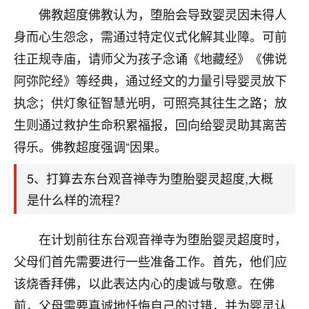
刚找老师做了补财库，希望财运更好一点！
佛教超度佛教认为，堕胎会导致婴灵因未得人
18
身而心生怨念，需通过特定仪式化解其业障。可前
2小时前 来自海南
往正规寺庙，请师父为孩子念诵《地藏经》《佛说
梦醒时分
阿弥陀经》等经典，通过经文的力量引导婴灵放下
我女儿高二叛逆，大半年不上学，一说她就要死要活
执念；供灯象征智慧光明，可照亮其往生之路；放
的，把我们两口子愁的不行，朋友给我推荐的慧来老
师，一开始我是病急乱投医，这半年来，法事一个个
生则通过救护生命积累福报，回向给婴灵助其离苦
做完，我女儿跟变了个人一样，不期望她能考多好的
得乐。佛教超度强调“因果。
大学，只要能安安稳稳的把书读了，身体心理都健健
康康的我就很知足了！
5、打算去东台观音禅寺为堕胎婴灵超度,大概
鹿森
：可怜天下父母心啊！
是什么样的流程？
16
3小时前 来自河北
在计划前往东台观音禅寺为堕胎婴灵超度时，
付深
父母们首先需要进行一些准备工作。首先，他们应
我是公司人事调整，有升迁机会，但同时竞争的我们
该烧香拜佛，以此表达内心的虔诚与敬意。在佛
三个，找老师的时候是抱着侥幸心理，没想到老师看
前，父母需要真诚地忏悔自己的过错，并为婴灵认