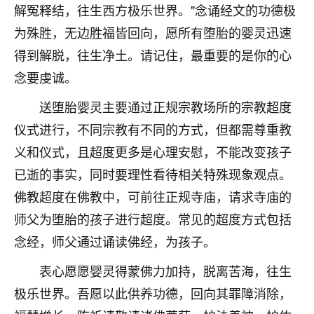
解冤释结，往生西方极乐世界。"念诵经文的功德极
不由人！
为殊胜，无边胜福皆回向，愿所有堕胎的婴灵迅速
9
1天前 来自四川
得到解脱，往生净土。请记住，最重要的是你的心
念要虔诚。
金白水清
我也想找老师看看，有没有人给个联系方式的啊？
送堕胎婴灵主要通过正规宗教场所的宗教超度
仪式进行，不同宗教有不同的方式，但都需尊重教
鹿森
：慧来老师微信：gjsy0624
义和仪式，且超度更多是心理安慰，不能改变孩子
12
1天前 来自江西
已逝的事实，同时要理性看待相关特殊现象观点。
青春168
佛教超度在佛教中，可前往正规寺庙，请求寺庙的
我也想要，我也想要！
师父为堕胎的孩子进行超度。常见的超度方式包括
15
2天前 来自山西
念经，师父通过诵读佛经，为孩子。
Jessica李
表心愿愿婴灵得蒙佛力加持，脱离苦海，往生
老师做不做超度法事？我想给我奶奶做超度，她今年
极乐世界。吾愿以此供养功德，回向其罪障消除，
刚去世了。