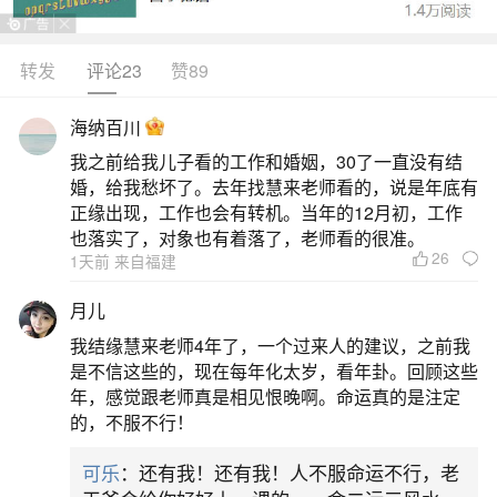
此放生之功德全数回向给弟子XXX与XXX在XX年曾
堕胎的孩子。2.祈请十方三世一切佛菩萨慈悲怜
转发
评论23
赞89
悯，超拔我的孩子，将他送到一个好的地方去修
海纳百川
行。3.愿他能早日离苦得乐，往生净土。4.弟子XXX
我之前给我儿子看的工作和婚姻，30了一直没有结
真心求忏悔，以后一定要多做善事，好好修行，来
婚，给我愁坏了。去年找慧来老师看的，说是年底有
弥补以前因无知所造的罪孽。5.（以上内容需跪念
正缘出现，工作也会有转机。当年的12月初，工作
也落实了，对象也有着落了，老师看的很准。
三遍
26
1天前 来自福建
2、堕胎后的婴灵怎么超度
月儿
我结缘慧来老师4年了，一个过来人的建议，之前我
•回向时需明确对象：先做大回向（愿以此功
是不信这些的，现在每年化太岁，看年卦。回顾这些
德，庄严佛净土，上报四重恩，下济三途苦），再
年，感觉跟老师真是相见恨晚啊。命运真的是注定
的，不服不行！
做小回向（回向给自身堕胎婴灵，祈请佛力超拔其
离苦得乐、往生净土）。2.寺庙法会•联系正规寺庙
可乐
：还有我！还有我！人不服命运不行，老