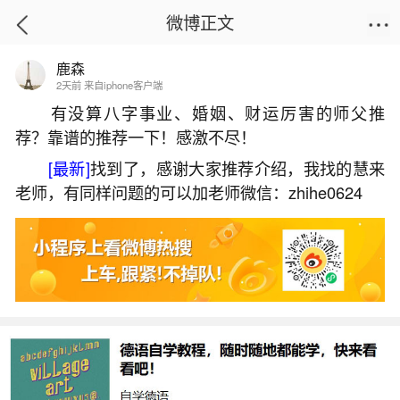
微博正文
鹿森
首页
生活杂谈
正文
2天前 来自iphone客户端
有没算八字事业、婚姻、财运厉害的师父推
荐？靠谱的推荐一下！感激不尽！
堕胎婴灵祈请
[最新]
找到了，感谢大家推荐介绍，我找的慧来
2026-06-01 09:48:39
30 5 赞
老师，有同样问题的可以加老师微信：zhihe0624
生活中像堕胎婴灵祈请都是很常见的问题，但
是小问题不注意可能会引起大麻烦，下面就这个问
题给大家做一些解读：
1、为了堕胎后去放生应该怎样回向
1.弟子XXX（请填写您的名字，可多个）愿将