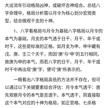
大运流年引动格局凶神，或破坏吉神组合。总结八
不由人！
字命理中，格局分析需以月令为核心划分宏观类
9
1天前 来自四川
型，结合微观干支的十神。
金白水清
1、八字看格局与月令为基础八字格局以月令的
我也想找老师看看，有没有人给个联系方式的啊？
本气为基础，月支的本气透于日干、月干、年干或
鹿森
：慧来老师微信：gjsy0624
时干，这些是标准的正格。如月支为申，申中藏有
戊、庚、壬三个天干，而因“庚”与“申”的五行相同，
12
1天前 来自江西
故庚为申的本气，而若八字的日干、月干、年干或
青春168
时干中再出现“庚”字，便可“庚”所表示的。
我也想要，我也想要！
一眼看出八字格局高低的方法并不存在，但可
15
2天前 来自山西
以通过以下关键要素综合评估：月令本气透干：首
Jessica李
先观察月令的本气是否透干。本气透干，则直接取
老师做不做超度法事？我想给我奶奶做超度，她今年
这个本气对应的十神为格局，如正官格、七杀格
刚去世了。