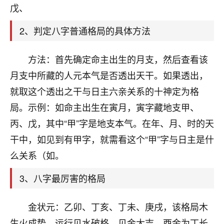
天爷会给你好好上一课的。一命二运三风水，
戊、
哪样不服都不行！
平安是福
：我也是每年找老师化太岁，看年
2、判定八字普通格局的具体方法
卦，认识老师3年了，都是缘分啊！
19
方法：首先确定命主出生的月支，然后查看该
17分钟前 来自湖北
月支中所藏的人元本气是否透出天干。如果透出，
心若莲花
就取这个透出之干与日主六亲关系的十神定为格
我是做餐饮的，这两年，生意屡屡受挫，店开一家关
局。示例：如命主出生在寅月，寅字藏地支甲、
一家，要么生意不好，生意好的就出事。前些年攒的
家底快败光了，真是倒霉！我也想找人看看到底怎么
丙、戊，其中“甲”字是地支本气。在年、月、时的天
回事？
干中，如见到有甲字，就需看这个“甲”字与日主是什
鹿森
：你可以找老师看看，人有时不服命不行
么关系（如。
啊！
3、八字最厉害的格局
太阳当空赵
：我也做餐饮的，生意不算大，但
是我从找店开始都是找慧来老师跟进的，选
址、风水、还有开业日子，哪哪都看了，虽然
金状元：乙卯、丁亥、丁未、庚戌，该格局木
大环境不好，但是我家生意还可以，前几天又
生火成势，运行见水破格，见金大吉，酉金为丁长