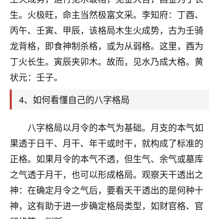
刚找老师做了补财库，希望财运更好一点！
生。火极旺，命主当然极富文采。李知府：丁酉、
18
2小时前 来自海南
丙午、壬寅、甲辰，该格局木生火成势，古为壬骑
龙背格，即食神制杀格，或为从弱格。这里，酉为
梦醒时分
丁火长生。寅辰夹卯木。故而，见水乃成大格。黄
我女儿高二叛逆，大半年不上学，一说她就要死要活
的，把我们两口子愁的不行，朋友给我推荐的慧来老
状元：壬子。
师，一开始我是病急乱投医，这半年来，法事一个个
做完，我女儿跟变了个人一样，不期望她能考多好的
4、如何看懂自己的八字格局
大学，只要能安安稳稳的把书读了，身体心理都健健
康康的我就很知足了！
八字格局以月令的本气为基础。月支的本气如
鹿森
：可怜天下父母心啊！
果透于日干、月干、年干或时干，就构成了标准的
正格。如果月令的本气不透，但生气、余气或墓库
16
3小时前 来自河北
之气透于月干，也可以形成格局。观察天干透出之
付深
神：在确定月令之气后，要看天干透出的是何种十
我是公司人事调整，有升迁机会，但同时竞争的我们
神，这有助于进一步确定格局类型，如财官格、官
三个，找老师的时候是抱着侥幸心理，没想到老师看