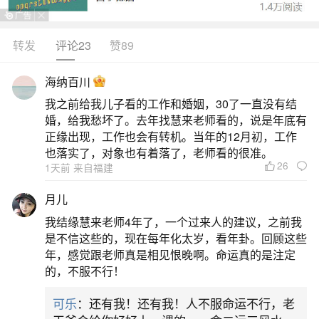
转发
评论23
赞89
生活中像如何看人的八字命理格局？都是很常
见的问题，但是小问题不注意可能会引起大麻烦，
海纳百川
下面就这个问题给大家做一些解读：
我之前给我儿子看的工作和婚姻，30了一直没有结
婚，给我愁坏了。去年找慧来老师看的，说是年底有
1、看八字怎么定格局
正缘出现，工作也会有转机。当年的12月初，工作
也落实了，对象也有着落了，老师看的很准。
26
1天前 来自福建
看八字定格局，核心是看月令（月支）藏干是
否透出天干，优先取月支本气透干者为格；若本气
月儿
不透，则看中气、余气谁透干且有力，就取谁为
我结缘慧来老师4年了，一个过来人的建议，之前我
格；若月令藏干全不透，则取全局最旺、有根、得
是不信这些的，现在每年化太岁，看年卦。回顾这些
年，感觉跟老师真是相见恨晚啊。命运真的是注定
地的五行之神为格；子、卯、酉三月因只藏一气，
的，不服不行！
不论透与不透，直接以本气定格。月令是“提纲”，决
可乐
：还有我！还有我！人不服命运不行，老
定格局根基。比如甲木日主生于巳月，巳中藏丙、