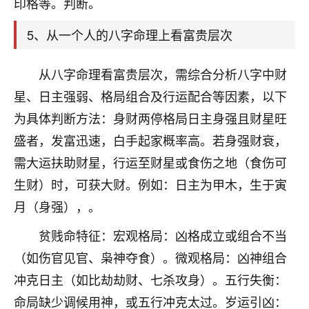
印格等。判断。
着我晋升有望，我半信半疑的按照老师建议，做了化
太岁还有一个发钱粮，本来年前的人事调整，拖到年
5、从一个人的八字命理上看富贵层次
后，我以为都没戏了，结果开年一上班，开会提拔升
职第一个就是我，职务无所谓，主要是底薪加了
3000，非常开心，无论如何，感恩感谢！🙏🏻
从八字命理看富贵层次，需综合分析八字中财
星、日主强弱、格局组合及行运配合等因素，以下
鹿森
：恭喜升职加薪！！，请客吗？�
为具体判断方法：身财两停格局日主身强且财星旺
32
12小时前 来自北京
盛者，发富迅速，白手起家概率高。若身强财衰，
心心相印
需大运扶助财星，行运至财星或食伤之地（食伤可
我身体不太好，总是病病殃殃的，去检查又没什么大
生财）时，可获大财。例如：日主为甲木，生于寅
问题，反正就是不舒服。中医西医看遍了，找不到问
月（身强），。
题，后来无意中看到有人推荐慧来老师，跟老师聊过
之后，心情豁然开朗，也听老师建议，处理了一些因
贫贱命特征：宏观格局：凶格成立或组合不当
果问题。今年以来，身体比以前好多，主要是心情好
（如伤官见官、枭神夺食）。微观格局：凶神组合
了，老师说境随心转，现在深有体会了。
冲克日主（如比劫劫财、七杀攻身）。五行失衡：
鹿森
：是的，其实跟老师聊过之后，最大的感
命局缺少调候用神，或五行冲克太过。岁运引凶：
触，首先就是心态会变好，万般皆是命，半点