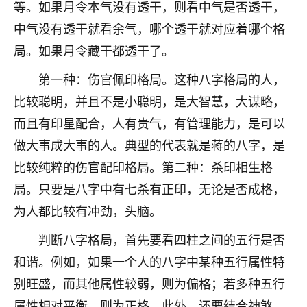
等。如果月令本气没有透干，则看中气是否透干，
七零老顽童
：我母亲前年离世，刚开始我经常
中气没有透干就看余气，哪个透干就对应着哪个格
做梦梦见她，后来也是朋友介绍，找到慧来老
局。如果月令藏干都透干了。
师，安排了超度法事，做梦再也没有梦到过
了，一开始是半信半疑的，图个心安，给亡母
第一种：伤官佩印格局。这种八字格局的人，
超度，现在看来，人不信也不行。
比较聪明，并且不是小聪明，是大智慧，大谋略，
11
2天前 来自云南
而且有印星配合，人有贵气，有管理能力，是可以
做大事成大事的人。典型的代表就是蒋的八字，是
优秀的张同学
比较纯粹的伤官配印格局。第二种：杀印相生格
老师收徒吗？？我对这些很感兴趣
15
2天前 来自山西
局。只要是八字中有七杀有正印，无论是否成格，
为人都比较有冲劲，头脑。
判断八字格局，首先要看四柱之间的五行是否
和谐。例如，如果一个人的八字中某种五行属性特
别旺盛，而其他属性较弱，则为偏格；若多种五行
属性相对平衡，则为正格。此外，还要结合神煞、