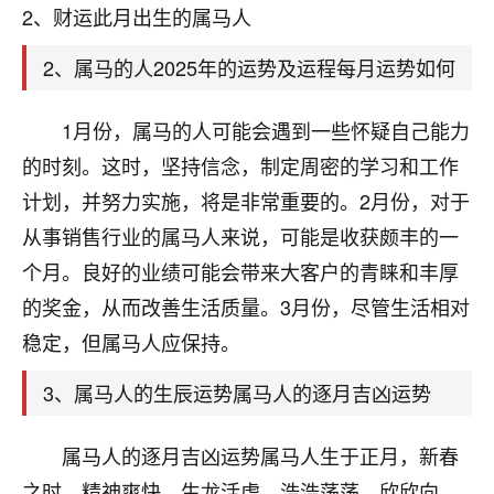
天爷会给你好好上一课的。一命二运三风水，
2、财运此月出生的属马人
哪样不服都不行！
平安是福
：我也是每年找老师化太岁，看年
2、属马的人2025年的运势及运程每月运势如何
卦，认识老师3年了，都是缘分啊！
19
1月份，属马的人可能会遇到一些怀疑自己能力
17分钟前 来自湖北
的时刻。这时，坚持信念，制定周密的学习和工作
心若莲花
计划，并努力实施，将是非常重要的。2月份，对于
我是做餐饮的，这两年，生意屡屡受挫，店开一家关
从事销售行业的属马人来说，可能是收获颇丰的一
一家，要么生意不好，生意好的就出事。前些年攒的
家底快败光了，真是倒霉！我也想找人看看到底怎么
个月。良好的业绩可能会带来大客户的青睐和丰厚
回事？
的奖金，从而改善生活质量。3月份，尽管生活相对
鹿森
：你可以找老师看看，人有时不服命不行
稳定，但属马人应保持。
啊！
3、属马人的生辰运势属马人的逐月吉凶运势
太阳当空赵
：我也做餐饮的，生意不算大，但
是我从找店开始都是找慧来老师跟进的，选
址、风水、还有开业日子，哪哪都看了，虽然
属马人的逐月吉凶运势属马人生于正月，新春
大环境不好，但是我家生意还可以，前几天又
之时，精神爽快，生龙活虎，浩浩荡荡，欣欣向