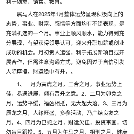
利于创意、销售、教育。
着我晋升有望，我半信半疑的按照老师建议，做了化
太岁还有一个发钱粮，本来年前的人事调整，拖到年
属马人在2025年1月整体运势呈现积极向上的
后，我以为都没戏了，结果开年一上班，开会提拔升
职第一个就是我，职务无所谓，主要是底薪加了
态势，事业、财富、感情等方面均有不错表现，是
3000，非常开心，无论如何，感恩感谢！🙏🏻
充满机遇的一个月。事业上顺风顺水，能力得到充
分展现，有望获得领导认可，迎来升职加薪或创业
鹿森
：恭喜升职加薪！！，请客吗？�
成功的机会。月初贵人运强，利于拓展新项目或开
32
12小时前 来自北京
展合作，但需注意沟通方式，避免因过于自信引发
心心相印
人际摩擦。财运稳中有升，。
我身体不太好，总是病病殃殃的，去检查又没什么大
1、一月为寅虎之月，三合之月，事业运势上
问题，反正就是不舒服。中医西医看遍了，找不到问
题，后来无意中看到有人推荐慧来老师，跟老师聊过
佳，易遇进展，颇有晋升之意。2、二月为卯兔之
之后，心情豁然开朗，也听老师建议，处理了一些因
月，运势平缓，福凶相抵，无大起大落。3、三月为
果问题。今年以来，身体比以前好多，主要是心情好
辰龙之月，人缘旺盛，多参活动，乃广结良友之
了，老师说境随心转，现在深有体会了。
月。4、四月为巳蛇之月，财运欠佳，投资事宜，切
鹿森
：是的，其实跟老师聊过之后，最大的感
勿盲目跟投。5、五月为午马之月，相刑之月，健康
触，首先就是心态会变好，万般皆是命，半点