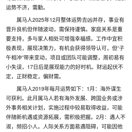
不由人！
运势不济，需勤。
属马人2025年12月整体运势吉凶并存，事业有
9
1天前 来自四川
晋升良机但伴随波动，需保持谨慎。家庭关系是重
金白水清
要支持，多与家人相处可增强幸福感。工作中宜积
我也想找老师看看，有没有人给个联系方式的啊？
极表现，展现决策力，有机会获得领导认可，但“子
鹿森
：慧来老师微信：gjsy0624
午相冲”带来变动，项目或团队可能调整，周初易有
小失误，17日后是展现能力的好时机。财运起伏不
12
1天前 来自江西
定，正财稳定，偏财需。
青春168
属马人2019年每月运势如下：1月：海外谋生
我也想要，我也想要！
15
可获利。此月属马人若有海外发展、跨国业务或涉
2天前 来自山西
外事务相关计划，实施过程中较易取得收益，可能
Jessica李
伴随新机遇或资源拓展，需积极把握。2月：遇人不
老师做不做超度法事？我想给我奶奶做超度，她今年
淑，频招小人。人际关系方面易遇阻碍，可能因他
刚去世了。