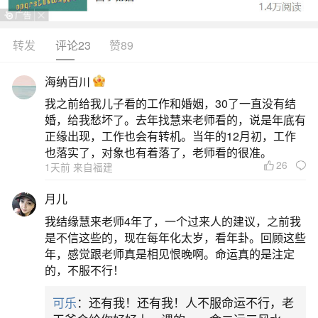
转发
评论23
赞89
生活中像属马一个月运势如何？都是很常见的
问题，但是小问题不注意可能会引起大麻烦，下面
海纳百川
就这个问题给大家做一些解读：
我之前给我儿子看的工作和婚姻，30了一直没有结
婚，给我愁坏了。去年找慧来老师看的，说是年底有
1、一月出生属马人的运势
正缘出现，工作也会有转机。当年的12月初，工作
也落实了，对象也有着落了，老师看的很准。
26
1天前 来自福建
一月出生的属马人品行端正，他们是一个乐天
派，心胸宽广，具有丰富的学识，他们喜欢结交朋
月儿
友，因此人脉很广，一生衣食无忧。1、事业运一月
我结缘慧来老师4年了，一个过来人的建议，之前我
出生的属马人事业运势发展很旺盛，他们的工作能
是不信这些的，现在每年化太岁，看年卦。回顾这些
年，感觉跟老师真是相见恨晚啊。命运真的是注定
力很强，而且他们不怕苦不怕累，在贵人的帮助之
的，不服不行！
下，他们会有意外的收获。但此月出生的属马人切
可乐
：还有我！还有我！人不服命运不行，老
莫得意忘形，否则自己拥有的一切就会变为泡影。