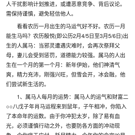
人干扰影响计划推进，或遭恶意竞争、背后议论。
七零老顽童
：我母亲前年离世，刚开始我经常
需保持谨慎，避免轻信他人。
做梦梦见她，后来也是朋友介绍，找到慧来老
师，安排了超度法事，做梦再也没有梦到过
看看农历一月出生的马运气好不好。农历一月
了，一开始是半信半疑的，图个心安，给亡母
能生马吗？农历殷悦(即公历2月4/5日至3月5/6日)出
超度，现在看来，人不信也不行。
生的人属马：当邪灵遭遇灾难时，会再次祭拜父
11
2天前 来自云南
母，妻儿会受到惩罚，道德能力较强。属马的人出
优秀的张同学
生在一个月的第一个月：新年伊始，他们神清气
老师收徒吗？？我对这些很感兴趣
爽，精力充沛，刚强兴旺，但雪会开，冰会融，他
15
2天前 来自山西
们尝试新生活的。
1、属马人每月的运势：属马人的运气和财富二
○○八戊子年肖马运程来到鼠年，子午相冲，你陷入
了本命年的运数。由于你冲犯太岁，除了易有血
光，必须谨慎行动之外，也要防各方面的冲动现