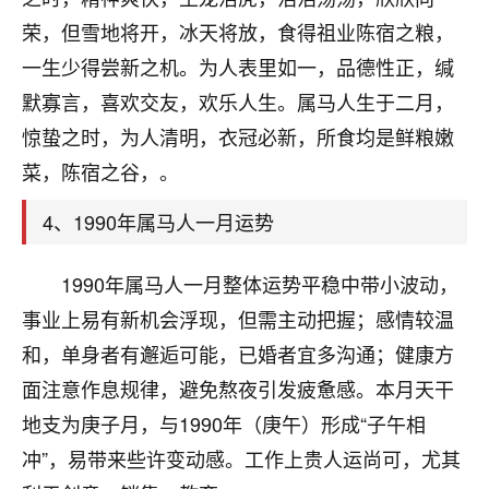
刚找老师做了补财库，希望财运更好一点！
荣，但雪地将开，冰天将放，食得祖业陈宿之粮，
18
2小时前 来自海南
一生少得尝新之机。为人表里如一，品德性正，缄
默寡言，喜欢交友，欢乐人生。属马人生于二月，
梦醒时分
惊蛰之时，为人清明，衣冠必新，所食均是鲜粮嫩
我女儿高二叛逆，大半年不上学，一说她就要死要活
的，把我们两口子愁的不行，朋友给我推荐的慧来老
菜，陈宿之谷，。
师，一开始我是病急乱投医，这半年来，法事一个个
做完，我女儿跟变了个人一样，不期望她能考多好的
4、1990年属马人一月运势
大学，只要能安安稳稳的把书读了，身体心理都健健
康康的我就很知足了！
1990年属马人一月整体运势平稳中带小波动，
鹿森
：可怜天下父母心啊！
事业上易有新机会浮现，但需主动把握；感情较温
和，单身者有邂逅可能，已婚者宜多沟通；健康方
16
3小时前 来自河北
面注意作息规律，避免熬夜引发疲惫感。本月天干
付深
地支为庚子月，与1990年（庚午）形成“子午相
我是公司人事调整，有升迁机会，但同时竞争的我们
冲”，易带来些许变动感。工作上贵人运尚可，尤其
三个，找老师的时候是抱着侥幸心理，没想到老师看