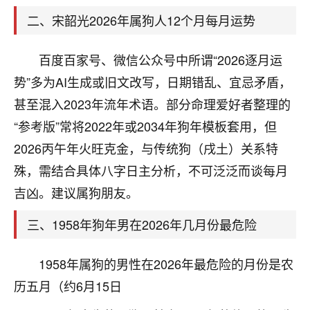
天爷会给你好好上一课的。一命二运三风水，
哪样不服都不行！
二、宋韶光2026年属狗人12个月每月运势
平安是福
：我也是每年找老师化太岁，看年
卦，认识老师3年了，都是缘分啊！
百度百家号、微信公众号中所谓“2026逐月运
19
势”多为AI生成或旧文改写，日期错乱、宜忌矛盾，
17分钟前 来自湖北
甚至混入2023年流年术语。部分命理爱好者整理的
心若莲花
“参考版”常将2022年或2034年狗年模板套用，但
我是做餐饮的，这两年，生意屡屡受挫，店开一家关
2026丙午年火旺克金，与传统狗（戌土）关系特
一家，要么生意不好，生意好的就出事。前些年攒的
家底快败光了，真是倒霉！我也想找人看看到底怎么
殊，需结合具体八字日主分析，不可泛泛而谈每月
回事？
吉凶。建议属狗朋友。
鹿森
：你可以找老师看看，人有时不服命不行
三、1958年狗年男在2026年几月份最危险
啊！
太阳当空赵
：我也做餐饮的，生意不算大，但
1958年属狗的男性在2026年最危险的月份是农
是我从找店开始都是找慧来老师跟进的，选
址、风水、还有开业日子，哪哪都看了，虽然
历五月（约6月15日
大环境不好，但是我家生意还可以，前几天又