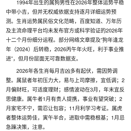
刚找老师做了补财库，希望财运更好一点！
1994年出生的属狗男性在2026年整体运势平稳
中带小吉，但并无权威依据支持逐月详细运势预
18
2小时前 来自海南
测。生肖运势属民俗文化范畴，百度知道、万年历
梦醒时分
及主流命理平台均未发布官方或科学验证的2026年
我女儿高二叛逆，大半年不上学，一说她就要死要活
十二个月份细分运程。部分网络文章提及“狗年逢龙
的，把我们两口子愁的不行，朋友给我推荐的慧来老
年（2024）后转稳，2026丙午年火旺，利于事业推
师，一开始我是病急乱投医，这半年来，法事一个个
做完，我女儿跟变了个人一样，不期望她能考多好的
进”，但月份层面无可靠数据支。
大学，只要能安安稳稳的把书读了，身体心理都健健
2026年各生肖每月吉凶多有起伏，需因势调
康康的我就很知足了！
整。属鼠者年初压力大，易与上司摩擦，宜低调；2
鹿森
：可怜天下父母心啊！
月偏财旺，可适度理财；感情波动在3月，年末宜反
16
3小时前 来自河北
思健康。属牛者1月有贵人提携，事业有望突破；2
月家宅不宁，需忍让包容；11月利学习考证。属虎
付深
者整体运势佳，寅午半合，进取中需稳根基；1月忌
我是公司人事调整，有升迁机会，但同时竞争的我们
三个，找老师的时候是抱着侥幸心理，没想到老师看
急躁决策，注意。