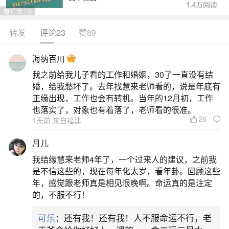
转发
评论23
赞89
生活中像2026狗年6月份运程怎样？都是很常
见的问题，但是小问题不注意可能会引起大麻烦，
海纳百川
下面就这个问题给大家做一些解读：
我之前给我儿子看的工作和婚姻，30了一直没有结
婚，给我愁坏了。去年找慧来老师看的，说是年底有
一、狗年在2026年如何运势
正缘出现，工作也会有转机。当年的12月初，工作
也落实了，对象也有着落了，老师看的很准。
26
1天前 来自福建
2026年属狗人迎来丙午马年，是与太岁半三合
的“三合之年”，整体运势稳中有升、贵人运强。事业
月儿
上“三台”“国印”吉星高照，晋升、跳槽、创业皆有良
我结缘慧来老师4年了，一个过来人的建议，之前我
机，尤其农历3、6、9月为关键窗口；但需防“卷舌”
是不信这些的，现在每年化太岁，看年卦。回顾这些
年，感觉跟老师真是相见恨晚啊。命运真的是注定
“官符”引发口舌是非与文书纠纷。财运正财稳健增
的，不服不行！
长，工资、奖金、项目提成明显提升，偏财则暗藏
可乐
：还有我！还有我！人不服命运不行，老
风险，忌盲目跟风