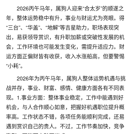
着我晋升有望，我半信半疑的按照老师建议，做了化
2026丙午马年，属狗人迎来“合太岁”的顺遂之
太岁还有一个发钱粮，本来年前的人事调整，拖到年
后，我以为都没戏了，结果开年一上班，开会提拔升
年，整体运势稳中有升，事业与财运尤为亮眼。得
职第一个就是我，职务无所谓，主要是底薪加了
“三台”、“华盖”、“地解”等吉星助力，职场表现突
3000，非常开心，无论如何，感恩感谢！🙏🏻
出，易获领导赏识，有升职加薪或突破性发展的机
鹿森
：恭喜升职加薪！！，请客吗？�
会，工作环境也可能发生变化，需提升适应力。财
32
运方面正偏财皆有收获，收入水涨船高，但要警惕
12小时前 来自北京
“小耗”。
心心相印
2026年为丙午马年，属狗人整体运势机遇与挑
我身体不太好，总是病病殃殃的，去检查又没什么大
问题，反正就是不舒服。中医西医看遍了，找不到问
战并存，事业、财富、感情、健康方面各有不同表
题，后来无意中看到有人推荐慧来老师，跟老师聊过
现。1.事业方面：整体事业稳定，工作中能遇到好
之后，心情豁然开朗，也听老师建议，处理了一些因
果问题。今年以来，身体比以前好多，主要是心情好
机会，与人合作顺心如意，把握好机遇职位提升概
了，老师说境随心转，现在深有体会了。
率高。工作状态不错，各项任务能顺利完成，还易
遇到赏识自己的贵人。不过，工作节奏加快，竞争
鹿森
：是的，其实跟老师聊过之后，最大的感
触，首先就是心态会变好，万般皆是命，半点