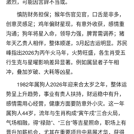
激烈，可能因言辞不当或。
不由人！
慎防财务担保；猴年伤官见官，口舌是非多，
9
1天前 来自四川
创意灵感足；鸡年偏财星现，有意外收获，感情重
沟通；狗年将星入命，领导力强，脾胃需调养；猪
金白水清
年天乙贵人相伴，整体顺遂，3月起吉运明显。苏民
我也想找老师看看，有没有人给个联系方式的啊？
峰指出2026为丙午火马年，火势旺盛，各生肖受五
鹿森
：慧来老师微信：gjsy0624
行生克与星曜影响差异显著。例如属鼠者子午相
12
1天前 来自江西
冲，叠加岁破、大耗等凶星。
青春168
1982年属狗人2026年迎来合太岁之年，整体运
我也想要，我也想要！
势呈上升趋势，事业有贵人扶持，财运稳中有升，
15
2天前 来自山西
感情需用心经营，健康方面要防意外小灾。这一年
Jessica李
属狗人44岁，流年与生肖构成“寅午戌”三合火局，
老师做不做超度法事？我想给我奶奶做超度，她今年
气场相融，得“禄勋”、“三台”等吉星照命，职场上有
刚去世了。
晋升加薪机会，尤其在重要项目中易展才华，获得