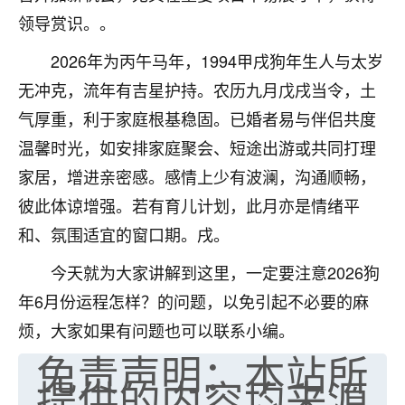
领导赏识。。
七零老顽童
：我母亲前年离世，刚开始我经常
做梦梦见她，后来也是朋友介绍，找到慧来老
2026年为丙午马年，1994甲戌狗年生人与太岁
师，安排了超度法事，做梦再也没有梦到过
无冲克，流年有吉星护持。农历九月戊戌当令，土
了，一开始是半信半疑的，图个心安，给亡母
超度，现在看来，人不信也不行。
气厚重，利于家庭根基稳固。已婚者易与伴侣共度
温馨时光，如安排家庭聚会、短途出游或共同打理
11
2天前 来自云南
家居，增进亲密感。感情上少有波澜，沟通顺畅，
优秀的张同学
彼此体谅增强。若有育儿计划，此月亦是情绪平
老师收徒吗？？我对这些很感兴趣
和、氛围适宜的窗口期。戌。
15
2天前 来自山西
今天就为大家讲解到这里，一定要注意2026狗
年6月份运程怎样？的问题，以免引起不必要的麻
烦，大家如果有问题也可以联系小编。
免责声明：本站所
提供的内容均来源