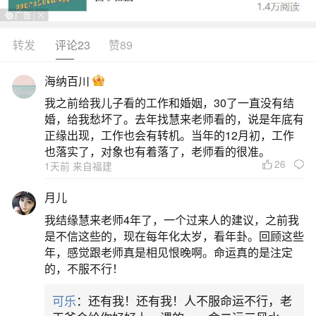
转发
评论23
赞89
生活中像梦见回家了见到父母很开心都是很常
见的问题，但是小问题不注意可能会引起大麻烦，
海纳百川
下面就这个问题给大家做一些解读：
我之前给我儿子看的工作和婚姻，30了一直没有结
婚，给我愁坏了。去年找慧来老师看的，说是年底有
一、梦见回家看见了爸妈
正缘出现，工作也会有转机。当年的12月初，工作
也落实了，对象也有着落了，老师看的很准。
26
1天前 来自福建
本命年的人梦见回家看见了爸妈，意味着诸事
宜退守，外出小心，慎防损伤、血光之灾。怀孕的
月儿
人梦见回家看见了爸妈，预示生女，孕期多补营
我结缘慧来老师4年了，一个过来人的建议，之前我
养。多做轻运动。做生意的人梦见回家看见了爸
是不信这些的，现在每年化太岁，看年卦。回顾这些
年，感觉跟老师真是相见恨晚啊。命运真的是注定
妈，代表先有亏损，重新整理再经营，有利可得。
的，不服不行！
梦见回家，代表最近一段时间生活工作枯燥.目标和
可乐
：还有我！还有我！人不服命运不行，老
现实有一定的差距,很想有个依靠。梦见家，事业和