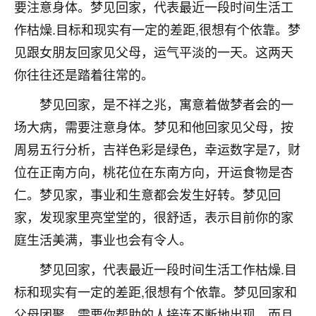
要注意身体。梦见回家，代表最近一段时间生活工
七零老顽童
：我母亲前年离世，刚开始我经常
作枯燥.目标和现实有一定的差距,很想有个依靠。梦
做梦梦见她，后来也是朋友介绍，找到慧来老
见跟女朋友回家见父母，运气平淡的一天。这两天
师，安排了超度法事，做梦再也没有梦到过
了，一开始是半信半疑的，图个心安，给亡母
你往往还是踏着往常的。
超度，现在看来，人不信也不行。
梦见回家，是不祥之兆，寓意着做梦者会的一
11
2天前 来自云南
场大病，需要注意身体。梦见和他回家见父母，按
周易五行分析，吉祥色彩是绿色，幸运数字是7，财
优秀的张同学
位在正南方向，桃花位在东南方向，开运食物是杏
老师收徒吗？？我对这些很感兴趣
15
2天前 来自山西
仁。梦见家，事业和生意都会发生好转。梦见回
家，发现家里亮堂堂的，很舒适，表示目前你的家
庭生活美满，事业也会有令人。
梦见回家，代表最近一段时间生活工作枯燥.目
标和现实有一定的差距,很想有个依靠。梦见回家和
父母团聚，需要你帮助的人接连不断地出现，而且