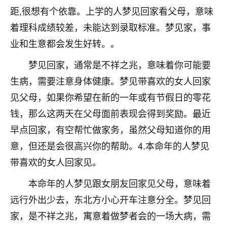
距,很想有个依靠。上学的人梦见回家看父母，意味
不由人！
着理科成绩较差，未能达到录取标准。梦见家，事
9
1天前 来自四川
业和生意都会发生好转。。
金白水清
梦见回家，通常是不祥之兆，意味着你可能要
我也想找老师看看，有没有人给个联系方式的啊？
生病，需要注意身体健康。梦见带喜欢的女人回家
鹿森
：慧来老师微信：gjsy0624
见父母，如果你希望在新的一年或有节假日的零花
钱，那么这两天在父母面前表现会得到奖励。最近
12
1天前 来自江西
早点回家，有空帮忙做家务，虽然父母知道你的用
青春168
意，但还是会很高兴你的帮助。4.本命年的人梦见
我也想要，我也想要！
带喜欢的女人回家见。
15
2天前 来自山西
本命年的人梦见跟女朋友回家见父母，意味着
Jessica李
远行外出少去，东北方小心开车注意分全。梦见回
老师做不做超度法事？我想给我奶奶做超度，她今年
家，是不祥之兆，寓意着做梦者会的一场大病，需
刚去世了。