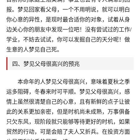
刚找老师做了补财库，希望财运更好一点！
报。梦见回家看父母，一个不用明说，就可以明白
18
2小时前 来自海南
你心意的异性，是现时最合适你的对象，试着从身
边关心你的朋友中发现一位吧！没有尝试过的工作/
梦醒时分
学业，不妨去试试，你可以发掘自己的天分呢！做
我女儿高二叛逆，大半年不上学，一说她就要死要活
的，把我们两口子愁的不行，朋友给我推荐的慧来老
生意的人梦见自己死。
师，一开始我是病急乱投医，这半年来，法事一个个
做完，我女儿跟变了个人一样，不期望她能考多好的
四、梦见父母很高兴的预兆
大学，只要能安安稳稳的把书读了，身体心理都健健
康康的我就很知足了！
本命年的人梦见父母很高兴，意味着夏秋之季
鹿森
：可怜天下父母心啊！
运多阻碍，冬春来时可平顺。梦见父母很高兴，感
情上虽然很清楚自己的心意，且有新鲜的点子让彼
16
3小时前 来自河北
此的关系更加亲密，但是时机尚未成熟，万事俱备
付深
只欠东风，现阶段就只能够等待更好的时机，如果
我是公司人事调整，有升迁机会，但同时竞争的我们
贸然的行动，可是会赔了夫人又折兵。在投资方面
三个，找老师的时候是抱着侥幸心理，没想到老师看