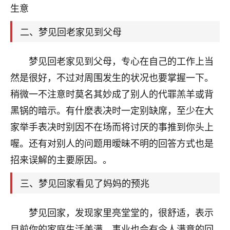
天爷会给你好好上一课的。一命二运三风水，
生意
哪样不服都不行！
平安是福
：我也是每年找老师化太岁，看年
二、梦见回老家见到父母
卦，认识老师3年了，都是缘分啊！
19
梦见回老家见到父母，专心在自己的工作上当
17分钟前 来自湖北
然是很好，不过对周围发生的状况也要掌握一下。
心若莲花
稍微一不注意时莫名其妙成了别人的代罪羔羊或背
我是做餐饮的，这两年，生意屡屡受挫，店开一家关
黑锅的暗示。有什麽表决时一定别缺席，至少在大
一家，要么生意不好，生意好的就出事。前些年攒的
家底快败光了，真是倒霉！我也想找人看看到底怎么
家举手表决时别因不在场而将讨厌的事推到你头上
回事？
喔。还有对别人的问题用暧昧不明的回答方式也是
鹿森
：你可以找老师看看，人有时不服命不行
招来误解的主要原因。。
啊！
三、梦见回家看见了妈妈的预兆
太阳当空赵
：我也做餐饮的，生意不算大，但
是我从找店开始都是找慧来老师跟进的，选
址、风水、还有开业日子，哪哪都看了，虽然
梦见回家，发现家里亮堂堂的，很舒适，表示
大环境不好，但是我家生意还可以，前几天又
目前你的家庭生活美满，事业也会有令人满意的回