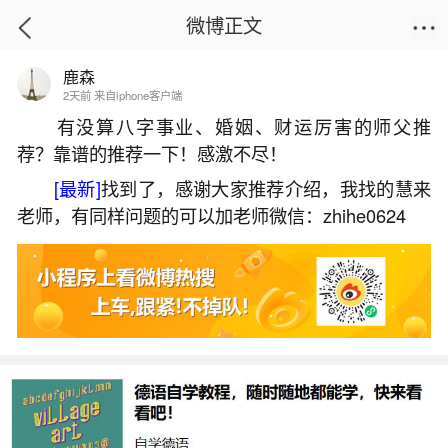
微博正文
鹿森
首页
易理笔记
正文
2天前 来自iphone客户端
有没算八字事业、婚姻、财运厉害的师父推
荐？靠谱的推荐一下！感激不尽！
梦见回家了见到父母很开心
[最新]
找到了，感谢大家推荐介绍，我找的慧来
2026-05-30 18:58:33
9 10 赞
老师，有同样问题的可以加老师微信：zhihe0624