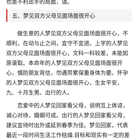
也是不利出手的局面，请。
着我晋升有望，我半信半疑的按照老师建议，做了化
太岁还有一个发钱粮，本来年前的人事调整，拖到年
五、梦见双方父母见面场面很开心
后，我以为都没戏了，结果开年一上班，开会提拔升
职第一个就是我，职务无所谓，主要是底薪加了
3000，非常开心，无论如何，感恩感谢！🙏🏻
做生意的人梦见双方父母见面场面很开心，不
顺利，在动与止之间，宜守不宜进。上学的人梦见
鹿森
：恭喜升职加薪！！，请客吗？�
双方父母见面场面很开心，文科一科较差，未能如
32
12小时前 来自北京
原录取。本命年的人梦见双方父母见面场面很开
心心相印
心，慎防朋友背信，勿遇劳累保重身体为要。怀孕
我身体不太好，总是病病殃殃的，去检查又没什么大
的人梦见双方父母见面场面很开心，生女平安，
问题，反正就是不舒服。中医西医看遍了，找不到问
九、十月生男。出行的人。
题，后来无意中看到有人推荐慧来老师，跟老师聊过
之后，心情豁然开朗，也听老师建议，处理了一些因
恋爱中的人梦见回家看父母，说明互上体谅，
果问题。今年以来，身体比以前好多，主要是心情好
诚心对待，婚姻可成。出行的人梦见回家看父母，
了，老师说境随心转，现在深有体会了。
建议宜待时出外或延到春季为佳。梦见回家，代表
鹿森
：是的，其实跟老师聊过之后，最大的感
最近一段时间生活工作枯燥.目标和现实有一定的差
触，首先就是心态会变好，万般皆是命，半点