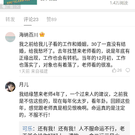
转发
评论23
赞89
生活中像立春增加财运都是很常见的问题，但
是小问题不注意可能会引起大麻烦，下面就这个问
海纳百川
题给大家做一些解读：
我之前给我儿子看的工作和婚姻，30了一直没有结
婚，给我愁坏了。去年找慧来老师看的，说是年底有
一、立春怎样旺运
正缘出现，工作也会有转机。当年的12月初，工作
也落实了，对象也有着落了，老师看的很准。
26
1天前 来自福建
一、早起开窗迎新气立春当日建议早起，打开
家中窗户促进空气流通，排出浊气，接收新一年的
月儿
好运。若条件允许，可在躲春结束后（如2026年立
我结缘慧来老师4年了，一个过来人的建议，之前我
春躲春时间为凌晨03:01
是不信这些的，现在每年化太岁，看年卦。回顾这些
年，感觉跟老师真是相见恨晚啊。命运真的是注定
二、立春冰箱上放什么招财
的，不服不行！
可乐
：还有我！还有我！人不服命运不行，老
立春时，在冰箱上放置聚宝盆、迷你米缸、貔