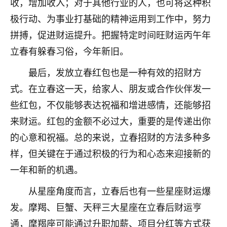
收，增加收入；对于其他行业的人，也可将这种积
刚找老师做了补财库，希望财运更好一点！
极行动、为事业打基础的精神运用到工作中，努力
18
2小时前 来自海南
拼搏，促进财运提升。把握特定时间旺财运丙午年
梦醒时分
立春有躲春习俗，今年新旧。
我女儿高二叛逆，大半年不上学，一说她就要死要活
最后，发放立春红包也是一种有效的招财方
的，把我们两口子愁的不行，朋友给我推荐的慧来老
师，一开始我是病急乱投医，这半年来，法事一个个
式。在立春这一天，给家人、朋友或合作伙伴发一
做完，我女儿跟变了个人一样，不期望她能考多好的
些红包，不仅能够表达祝福和增进感情，还能够招
大学，只要能安安稳稳的把书读了，身体心理都健健
来财运。红包的金额不必过大，重要的是传递出你
康康的我就很知足了！
的心意和祝福。总的来说，立春招财的方法多种多
鹿森
：可怜天下父母心啊！
样，但关键在于通过积极的行为和心态来迎接新的
16
3小时前 来自河北
一年和新的机遇。
从星座角度而言，立春后也有一些星座财运爆
付深
我是公司人事调整，有升迁机会，但同时竞争的我们
发。摩羯、巨蟹、天秤三大星座在立春后财运亨
三个，找老师的时候是抱着侥幸心理，没想到老师看
通，摩羯座可能通过升职加薪、项目分红等方式获