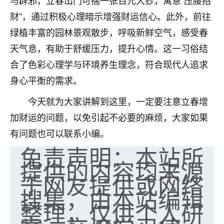
与辟邪，立春出门可揣一张百元大钞，寓意“压腰招
七零老顽童
：我母亲前年离世，刚开始我经常
财”，通过积极心理暗示增强财运信心。此外，前往
做梦梦见她，后来也是朋友介绍，找到慧来老
绿植丰富的园林景观散步，呼吸新鲜空气，感受春
师，安排了超度法事，做梦再也没有梦到过
天气息，有助于舒缓压力，提升心情。这一习俗结
了，一开始是半信半疑的，图个心安，给亡母
超度，现在看来，人不信也不行。
合了色彩心理学与环境养生理念，符合现代人追求
身心平衡的需求。
11
2天前 来自云南
今天就为大家讲解到这里，一定要注意立春增
优秀的张同学
加财运的问题，以免引起不必要的麻烦，大家如果
老师收徒吗？？我对这些很感兴趣
15
有问题也可以联系小编。
2天前 来自山西
免责声明：本站所
提供的内容均来源
于网友提供或网络
搜集，由本站编辑
整理，仅供个人研