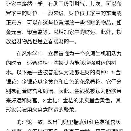
让家中焕然一新，有助于吸引财气。其次，可以布
不由人！
置家中的财位。一般来说，财位位于家中的东南或
9
1天前 来自四川
正东方，可以在这些位置摆放一些招财的物品，如
金元宝、聚宝盆等，以增加家中的财运。此外，摆
金白水清
放招财物品也是立春接财的一。
我也想找老师看看，有没有人给个联系方式的啊？
在风水学中，立春被视为一个充满生机和活力
鹿森
：慧来老师微信：gjsy0624
的时节，适合种植一些被认为能够增强财运的树
12
1天前 来自江西
木。以下是一些被普遍认为能够旺财的树种：1.金
银花：金银花以金黄色和白色的花朵著称，它们分
青春168
别象征着财富和纯洁。因此，金银花被认为能够带
我也想要，我也想要！
15
2天前 来自山西
来好运和财富。2.金桔：金桔的果实呈金黄色，其
形象常被用来寓意财运的繁荣。
Jessica李
老师做不做超度法事？我想给我奶奶做超度，她今年
的理论一致。5.出门兜里揣点红红色象征喜庆
刚去世了。