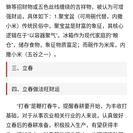
天爷会给你好好上一课的。一命二运三风水，
貅等招财物或五色丝线缠绕的吉祥物，被认为可增
哪样不服都不行！
平安是福
：我也是每年找老师化太岁，看年
强财运，具体如下：1.聚宝盆（可用碗代替，内撒
卦，认识老师3年了，都是缘分啊！
小米）传统民俗中，聚宝盆是财富的象征，其核心
19
逻辑在于“以容器聚气”。冰箱作为现代家庭的“粮
17分钟前 来自湖北
仓”，储存食物，象征物质富足；而碗作为米库，内
心若莲花
撒小米（五谷之一）。
我是做餐饮的，这两年，生意屡屡受挫，店开一家关
一家，要么生意不好，生意好的就出事。前些年攒的
三、立春
家底快败光了，真是倒霉！我也想找人看看到底怎么
回事？
四、立春做法旺财运
鹿森
：你可以找老师看看，人有时不服命不行
啊！
“打春”是鞭打春牛，提醒春耕要开始，为丰收打
太阳当空赵
：我也做餐饮的，生意不算大，但
是我从找店开始都是找慧来老师跟进的，选
基础，对于从事农业相关行业的人来说，认真做好
址、风水、还有开业日子，哪哪都看了，虽然
立春后的春耕准备，积极投入生产，有望获得丰
大环境不好，但是我家生意还可以，前几天又