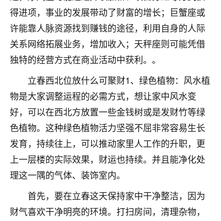
着我晋升有望，我半信半疑的按照老师建议，做了化
得进项，事业的发展带动了财富的增长；巨蟹座或
太岁还有一个发钱粮，本来年前的人事调整，拖到年
后，我以为都没戏了，结果开年一上班，开会提拔升
许能靠人脉资源找到赚钱的途径，利用自身的人际
职第一个就是我，职务无所谓，主要是底薪加了
关系网络拓展业务，增加收入；天秤座则可能凭借
3000，非常开心，无论如何，感恩感谢！🙏🏻
独特的经营方式在商业活动中获利。。
鹿森
：恭喜升职加薪！！，请客吗？�
立春西北位放什么可聚财1、绿色植物：风水植
32
12小时前 来自北京
物是大家调整运程的必需方式，想让家中风水变
好，可以在西北方放置一些金钱树或是发财竹等绿
心心相印
色植物。这种绿色植物活力坚强不屈非常容易生长
我身体不太好，总是病病殃殃的，去检查又没什么大
问题，反正就是不舒服。中医西医看遍了，找不到问
发育，持续往上，可以推动家里人工作的升职，更
题，后来无意中看到有人推荐慧来老师，跟老师聊过
上一层楼的实际效果，财运也持续。并且能净化处
之后，心情豁然开朗，也听老师建议，处理了一些因
理这一隅的气体、装饰室内。
果问题。今年以来，身体比以前好多，主要是心情好
了，老师说境随心转，现在深有体会了。
首先，要在立春这天保持家中干净整洁，因为
鹿森
：是的，其实跟老师聊过之后，最大的感
财气喜欢干净明亮的环境。打扫房间，清理杂物，
触，首先就是心态会变好，万般皆是命，半点