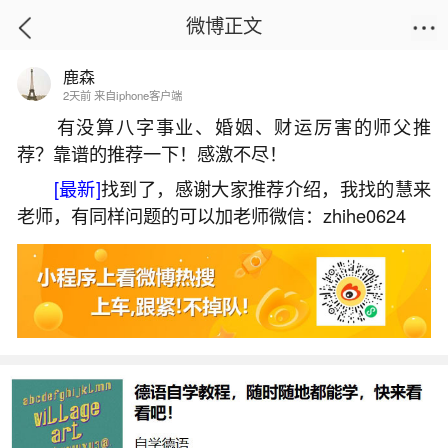
微博正文
鹿森
首页
生活杂谈
正文
2天前 来自iphone客户端
有没算八字事业、婚姻、财运厉害的师父推
荐？靠谱的推荐一下！感激不尽！
立春增加财运
[最新]
找到了，感谢大家推荐介绍，我找的慧来
2026-05-30 16:03:17
6 6 赞
老师，有同样问题的可以加老师微信：zhihe0624