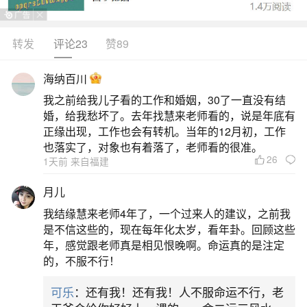
转发
评论23
赞89
生活中像做法事的是道家还是佛家？都是很常
见的问题，但是小问题不注意可能会引起大麻烦，
海纳百川
下面就这个问题给大家做一些解读：
我之前给我儿子看的工作和婚姻，30了一直没有结
婚，给我愁坏了。去年找慧来老师看的，说是年底有
一、道士做法事管用吧
正缘出现，工作也会有转机。当年的12月初，工作
也落实了，对象也有着落了，老师看的很准。
26
1天前 来自福建
从道教文化角度道家做法事是道教传统宗教活
动中的重要仪式，承载着多方面意义和作用。仪式
月儿
目的多样：涵盖祈福、消灾解厄、超度亡灵、还
我结缘慧来老师4年了，一个过来人的建议，之前我
愿、改运以及祭祀祖先等。通过特定仪式与神灵相
是不信这些的，现在每年化太岁，看年卦。回顾这些
年，感觉跟老师真是相见恨晚啊。命运真的是注定
交感，借助神力达成人们祈愿和目的。例如，祈福
的，不服不行！
法事可为人求得好运，消灾法事能化解厄运。科仪
可乐
：还有我！还有我！人不服命运不行，老
分类明确：道教科仪分为阳事科仪和阴事科仪，不