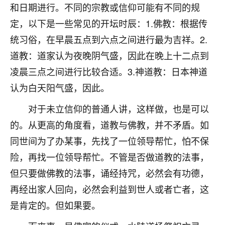
着我晋升有望，我半信半疑的按照老师建议，做了化
和日期进行。不同的宗教或信仰可能有不同的规
太岁还有一个发钱粮，本来年前的人事调整，拖到年
定，以下是一些常见的开坛时辰：1.佛教：根据传
后，我以为都没戏了，结果开年一上班，开会提拔升
职第一个就是我，职务无所谓，主要是底薪加了
统习俗，在早晨五点到六点之间进行最为吉祥。2.
3000，非常开心，无论如何，感恩感谢！🙏🏻
道教：道家认为夜晚阴气盛，因此在晚上十二点到
凌晨三点之间进行比较合适。3.神道教：日本神道
鹿森
：恭喜升职加薪！！，请客吗？�
认为白天阳气盛，因此。
32
12小时前 来自北京
对于未立信仰的普通人讲，这样做，也是可以
心心相印
的。从更高的角度看，道教与佛教，并不矛盾。如
我身体不太好，总是病病殃殃的，去检查又没什么大
同世间为了办某事，先找了一位领导帮忙，怕不保
问题，反正就是不舒服。中医西医看遍了，找不到问
题，后来无意中看到有人推荐慧来老师，跟老师聊过
险，再找一位领导帮忙。不管是否做道教的法事，
之后，心情豁然开朗，也听老师建议，处理了一些因
但只要做佛教的法事，诵经持咒，必然会有功德，
果问题。今年以来，身体比以前好多，主要是心情好
再经出家人回向，必然会利益到世人或者亡者，这
了，老师说境随心转，现在深有体会了。
是肯定的。但如果要。
鹿森
：是的，其实跟老师聊过之后，最大的感
触，首先就是心态会变好，万般皆是命，半点