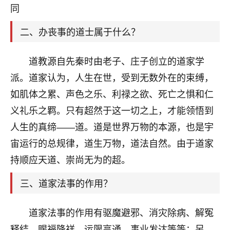
天爷会给你好好上一课的。一命二运三风水，
同
哪样不服都不行！
平安是福
：我也是每年找老师化太岁，看年
二、办丧事的道士属于什么？
卦，认识老师3年了，都是缘分啊！
19
道教源自先秦时由老子、庄子创立的道家学
17分钟前 来自湖北
派。道家认为，人生在世，受到无数外在的束缚，
心若莲花
如肌体之累、声色之乐、利禄之欲、死亡之惧和仁
我是做餐饮的，这两年，生意屡屡受挫，店开一家关
义礼乐之羁。只有超然于这一切之上，才能领悟到
一家，要么生意不好，生意好的就出事。前些年攒的
家底快败光了，真是倒霉！我也想找人看看到底怎么
人生的真缔――道。道是世界万物的本源，也是宇
回事？
宙运行的总规律，道生万物，道法自然。由于道家
鹿森
：你可以找老师看看，人有时不服命不行
持顺应天道、崇尚无为的超。
啊！
三、道家法事的作用？
太阳当空赵
：我也做餐饮的，生意不算大，但
是我从找店开始都是找慧来老师跟进的，选
址、风水、还有开业日子，哪哪都看了，虽然
道家法事的作用有驱魔避邪、消灾除病、解冤
大环境不好，但是我家生意还可以，前几天又
释结、赐福降祥、运限亨通、事业发达等等；另