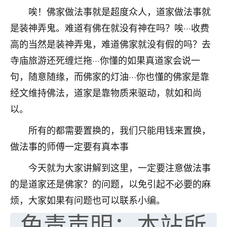
唉！佛家做法事就是超度众人，道家做法事就
七零老顽童
：我母亲前年离世，刚开始我经常
做梦梦见她，后来也是朋友介绍，找到慧来老
是装神弄鬼。难道有佛在就没有神在吗？唉···收费
师，安排了超度法事，做梦再也没有梦到过
高的当然是装神弄鬼，难道佛家就没有假的吗？去
了，一开始是半信半疑的，图个心安，给亡母
寺庙旅游还死缠烂拖···你懂的如果真道家会说一
超度，现在看来，人不信也不行。
句，随意随缘，而佛家的灯油···你也懂的佛家是靠
11
2天前 来自云南
经文维持佛法，道家是靠物质来驱动，就如和尚
优秀的张同学
以。
老师收徒吗？？我对这些很感兴趣
所有的都需要置换的，我们只能用钱来置换，
15
2天前 来自山西
做法事的师傅一定要有真本事
今天就为大家讲解到这里，一定要注意做法事
的是道家还是佛家？的问题，以免引起不必要的麻
烦，大家如果有问题也可以联系小编。
免责声明：本站所