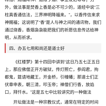
刚找老师做了补财库，希望财运更好一点！
外，做法事是焚香上香是必不可少的，道经中说“三
18
2小时前 来自海南
柱真香通信法，三界神明降福来。”，以香传信来求
神赐福；这说明了“香”是人与神之间的通讯物，我们
梦醒时分
通过烧香，香烟袅袅能把我们的祈愿信息传达给神
我女儿高二叛逆，大半年不上学，一说她就要死要活
的，把我们两口子愁的不行，朋友给我推荐的慧来老
明，从而祈求。
师，一开始我是病急乱投医，这半年来，法事一个个
做完，我女儿跟变了个人一样，不期望她能考多好的
四、办五七用和尚还是道士好
大学，只要能安安稳稳的把书读了，身体心理都健健
康康的我就很知足了！
《红楼梦》第十四回中讲到“这日乃五七正五日
鹿森
：可怜天下父母心啊！
上，那应佛僧正开方破狱，传灯照亡，参阎君，拘
都鬼，筵请地藏王，开金桥，引幢幡；那道士们正
16
3小时前 来自河北
伏章申表，朝三清，叩玉帝；禅僧们行香，放焰
付深
口，拜忏水。”这是五七中比较讲究的一种做法
我是公司人事调整，有升迁机会，但同时竞争的我们
开坛做法是一种宗教仪式，通常在特定的时间
三个，找老师的时候是抱着侥幸心理，没想到老师看