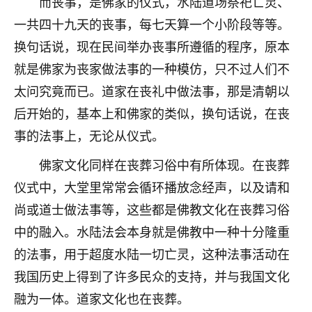
而丧事，是佛家的仪式，水陆道场祭祀亡灵、
不由人！
一共四十九天的丧事，每七天算一个小阶段等等。
换句话说，现在民间举办丧事所遵循的程序，原本
9
1天前 来自四川
就是佛家为丧家做法事的一种模仿，只不过人们不
金白水清
太问究竟而已。道家在丧礼中做法事，那是清朝以
我也想找老师看看，有没有人给个联系方式的啊？
后开始的，基本上和佛家的类似，换句话说，在丧
鹿森
：慧来老师微信：gjsy0624
事的法事上，无论从仪式。
12
佛家文化同样在丧葬习俗中有所体现。在丧葬
1天前 来自江西
仪式中，大堂里常常会循环播放念经声，以及请和
青春168
尚或道士做法事等，这些都是佛教文化在丧葬习俗
我也想要，我也想要！
15
中的融入。水陆法会本身就是佛教中一种十分隆重
2天前 来自山西
的法事，用于超度水陆一切亡灵，这种法事活动在
Jessica李
我国历史上得到了许多民众的支持，并与我国文化
老师做不做超度法事？我想给我奶奶做超度，她今年
融为一体。道家文化也在丧葬。
刚去世了。