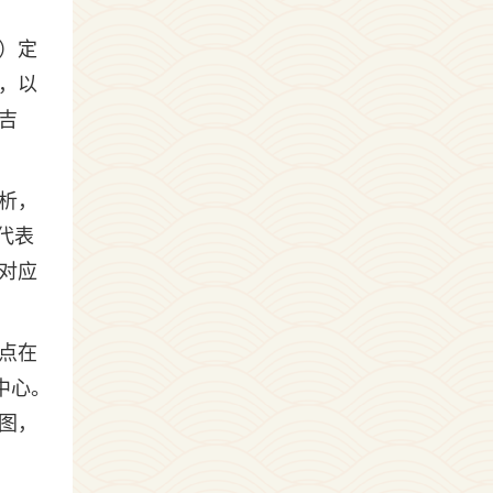
）定
，以
吉
析，
代表
对应
点在
中心。
图，