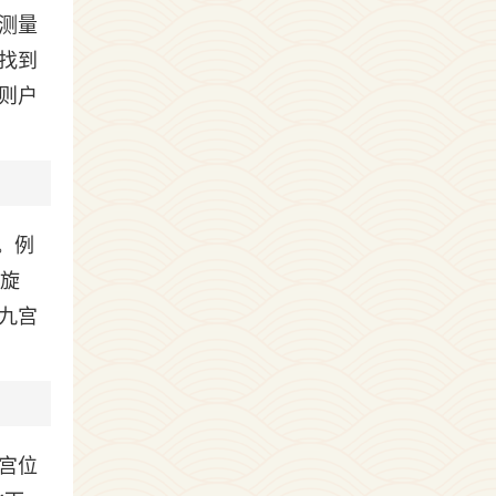
测量
找到
则户
。例
行旋
九宫
宫位