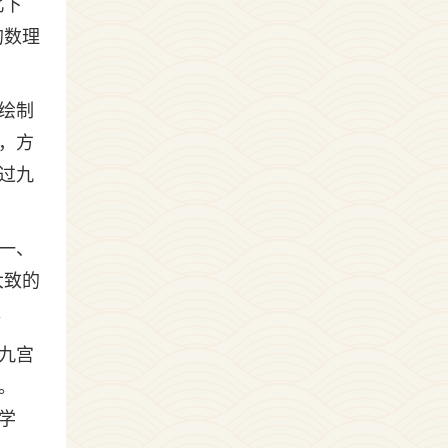
北下
的数理
绘制
，方
过九
一、
大致的
。
九宫
。
学