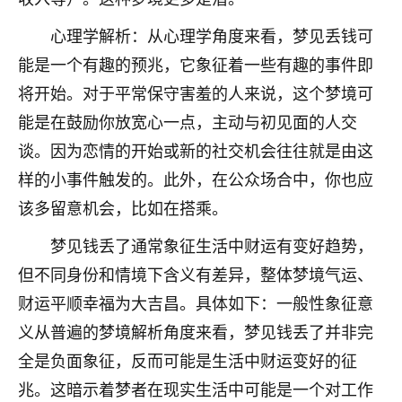
着我晋升有望，我半信半疑的按照老师建议，做了化
太岁还有一个发钱粮，本来年前的人事调整，拖到年
心理学解析：从心理学角度来看，梦见丢钱可
后，我以为都没戏了，结果开年一上班，开会提拔升
能是一个有趣的预兆，它象征着一些有趣的事件即
职第一个就是我，职务无所谓，主要是底薪加了
3000，非常开心，无论如何，感恩感谢！🙏🏻
将开始。对于平常保守害羞的人来说，这个梦境可
能是在鼓励你放宽心一点，主动与初见面的人交
鹿森
：恭喜升职加薪！！，请客吗？�
谈。因为恋情的开始或新的社交机会往往就是由这
32
12小时前 来自北京
样的小事件触发的。此外，在公众场合中，你也应
该多留意机会，比如在搭乘。
心心相印
我身体不太好，总是病病殃殃的，去检查又没什么大
梦见钱丢了通常象征生活中财运有变好趋势，
问题，反正就是不舒服。中医西医看遍了，找不到问
但不同身份和情境下含义有差异，整体梦境气运、
题，后来无意中看到有人推荐慧来老师，跟老师聊过
之后，心情豁然开朗，也听老师建议，处理了一些因
财运平顺幸福为大吉昌。具体如下：一般性象征意
果问题。今年以来，身体比以前好多，主要是心情好
义从普遍的梦境解析角度来看，梦见钱丢了并非完
了，老师说境随心转，现在深有体会了。
全是负面象征，反而可能是生活中财运变好的征
鹿森
：是的，其实跟老师聊过之后，最大的感
兆。这暗示着梦者在现实生活中可能是一个对工作
触，首先就是心态会变好，万般皆是命，半点