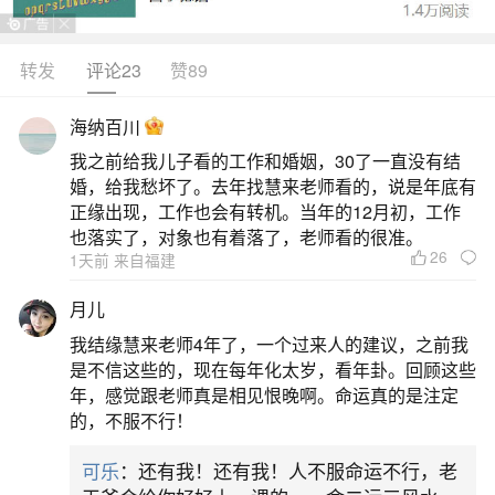
人际关系或感情方面可能出现波动，具体含义需结
合身份和梦境细节判断。1.事业与财运若梦中丢钱
转发
评论23
赞89
后感到焦虑，可能反映近期事业受阻或财运下滑，
海纳百川
需谨慎处理投资；若丢钱后无感，可能暗示对物质
我之前给我儿子看的工作和婚姻，30了一直没有结
得失的豁达态度，反而利于事业发展。2.人际关系
婚，给我愁坏了。去年找慧来老师看的，说是年底有
梦见丢钱可能象征与他人因利益产生矛
正缘出现，工作也会有转机。当年的12月初，工作
也落实了，对象也有着落了，老师看的很准。
26
二、梦见丢钱是什么意思梦见丢钱有什么预兆
1天前 来自福建
月儿
1.梦见丢钱，这通常反映了你最近的经济状况
我结缘慧来老师4年了，一个过来人的建议，之前我
比较宽裕，不会因为财务问题而感到生活压力。即
是不信这些的，现在每年化太岁，看年卦。回顾这些
便你现在没有钱，在你需要的时候，也会有人伸出
年，感觉跟老师真是相见恨晚啊。命运真的是注定
的，不服不行！
援手。2.年轻人梦见丢钱，这通常表示你近期的运
势不错，可能会获得一笔意外的财富。记得不要轻
可乐
：还有我！还有我！人不服命运不行，老