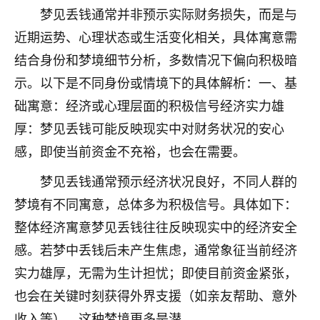
刚找老师做了补财库，希望财运更好一点！
梦见丢钱通常并非预示实际财务损失，而是与
18
近期运势、心理状态或生活变化相关，具体寓意需
2小时前 来自海南
结合身份和梦境细节分析，多数情况下偏向积极暗
梦醒时分
示。以下是不同身份或情境下的具体解析：一、基
我女儿高二叛逆，大半年不上学，一说她就要死要活
础寓意：经济或心理层面的积极信号经济实力雄
的，把我们两口子愁的不行，朋友给我推荐的慧来老
师，一开始我是病急乱投医，这半年来，法事一个个
厚：梦见丢钱可能反映现实中对财务状况的安心
做完，我女儿跟变了个人一样，不期望她能考多好的
感，即使当前资金不充裕，也会在需要。
大学，只要能安安稳稳的把书读了，身体心理都健健
康康的我就很知足了！
梦见丢钱通常预示经济状况良好，不同人群的
梦境有不同寓意，总体多为积极信号。具体如下：
鹿森
：可怜天下父母心啊！
整体经济寓意梦见丢钱往往反映现实中的经济安全
16
3小时前 来自河北
感。若梦中丢钱后未产生焦虑，通常象征当前经济
付深
实力雄厚，无需为生计担忧；即使目前资金紧张，
我是公司人事调整，有升迁机会，但同时竞争的我们
也会在关键时刻获得外界支援（如亲友帮助、意外
三个，找老师的时候是抱着侥幸心理，没想到老师看
收入等）。这种梦境更多是潜。