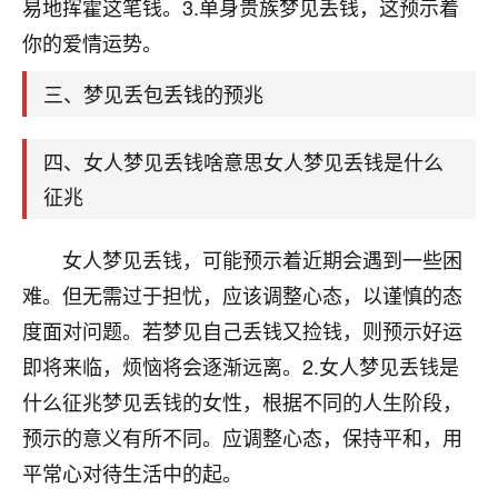
天爷会给你好好上一课的。一命二运三风水，
易地挥霍这笔钱。3.单身贵族梦见丢钱，这预示着
哪样不服都不行！
你的爱情运势。
平安是福
：我也是每年找老师化太岁，看年
卦，认识老师3年了，都是缘分啊！
三、梦见丢包丢钱的预兆
19
17分钟前 来自湖北
四、女人梦见丢钱啥意思女人梦见丢钱是什么
心若莲花
征兆
我是做餐饮的，这两年，生意屡屡受挫，店开一家关
一家，要么生意不好，生意好的就出事。前些年攒的
女人梦见丢钱，可能预示着近期会遇到一些困
家底快败光了，真是倒霉！我也想找人看看到底怎么
回事？
难。但无需过于担忧，应该调整心态，以谨慎的态
度面对问题。若梦见自己丢钱又捡钱，则预示好运
鹿森
：你可以找老师看看，人有时不服命不行
即将来临，烦恼将会逐渐远离。2.女人梦见丢钱是
啊！
太阳当空赵
：我也做餐饮的，生意不算大，但
什么征兆梦见丢钱的女性，根据不同的人生阶段，
是我从找店开始都是找慧来老师跟进的，选
预示的意义有所不同。应调整心态，保持平和，用
址、风水、还有开业日子，哪哪都看了，虽然
平常心对待生活中的起。
大环境不好，但是我家生意还可以，前几天又