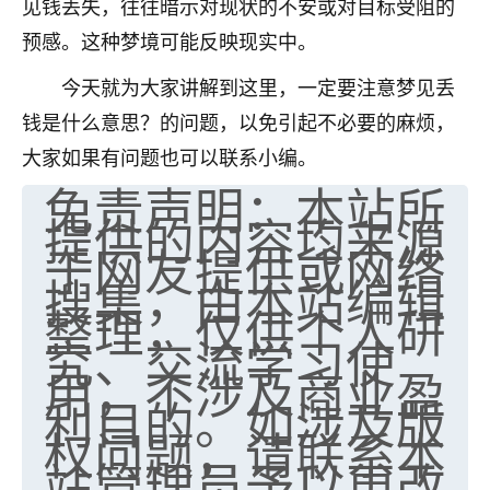
见钱丢失，往往暗示对现状的不安或对目标受阻的
七零老顽童
：我母亲前年离世，刚开始我经常
预感。这种梦境可能反映现实中。
做梦梦见她，后来也是朋友介绍，找到慧来老
师，安排了超度法事，做梦再也没有梦到过
今天就为大家讲解到这里，一定要注意梦见丢
了，一开始是半信半疑的，图个心安，给亡母
钱是什么意思？的问题，以免引起不必要的麻烦，
超度，现在看来，人不信也不行。
大家如果有问题也可以联系小编。
11
2天前 来自云南
免责声明：本站所
提供的内容均来源
优秀的张同学
于网友提供或网络
老师收徒吗？？我对这些很感兴趣
搜集，由本站编辑
15
2天前 来自山西
整理，仅供个人研
究、交流学习使
用，不涉及商业盈
利目的。如涉及版
权问题，请联系本
站管理员予以更改