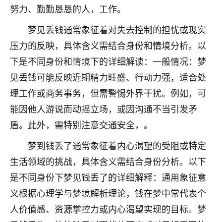
努力、勤勤恳恳的人，工作。
不由人！
梦见丢钱通常象征着对失去控制的担忧或现实
9
1天前 来自四川
压力的反映，具体含义需结合身份和情境分析。以
金白水清
下是不同身份和情境下的详细解读：一般情况：梦
我也想找老师看看，有没有人给个联系方式的啊？
见丢钱可能反映近期精力旺盛、行动力强，适合处
理工作或商务事务，但需警惕外界干扰。例如，可
鹿森
：慧来老师微信：gjsy0624
能因他人游说而动摇立场，或因沟通不当引发矛
12
1天前 来自江西
盾。此外，需特别注意交通安全，。
青春168
梦到钱丢了通常象征着内心渴望的受阻或特定
我也想要，我也想要！
生活领域的挑战，具体含义需结合身份分析。以下
15
2天前 来自山西
是不同身份下梦见钱丢了的详细解释：通用象征意
Jessica李
义根据心理学与梦境解析理论，钱在梦中常代表个
老师做不做超度法事？我想给我奶奶做超度，她今年
人价值感、资源掌控力或内心渴望实现的目标。梦
刚去世了。