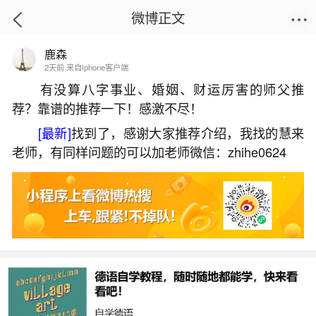
微博正文
鹿森
首页
生活杂谈
正文
2天前 来自iphone客户端
有没算八字事业、婚姻、财运厉害的师父推
荐？靠谱的推荐一下！感激不尽！
梦见丢钱是什么意思？
[最新]
找到了，感谢大家推荐介绍，我找的慧来
2026-05-30 09:14:18
16 3 赞
老师，有同样问题的可以加老师微信：zhihe0624
生活中像梦见丢钱是什么意思？都是很常见的
问题，但是小问题不注意可能会引起大麻烦，下面
就这个问题给大家做一些解读：
一、梦见丢钱是什么意思周公解梦
梦见丢钱在周公解梦中通常预示事业、财运、