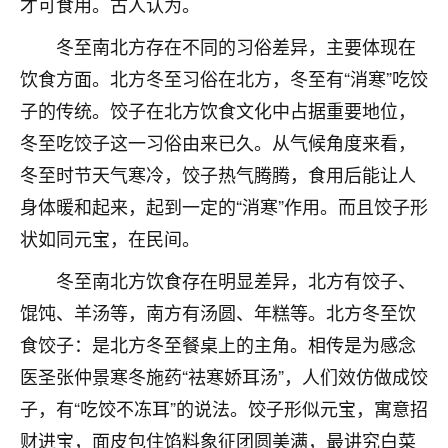
才可食用。古人认为。
不由人！
冬至南北方存在不同的习俗差异，主要体现在
9
1天前 来自四川
饮食方面。北方冬至习俗在北方，冬至有“消寒”吃饺
子的传统。饺子在北方饮食文化中占据重要地位，
金白水清
冬至吃饺子这一习俗由来已久。从气候角度来看，
我也想找老师看看，有没有人给个联系方式的啊？
冬至时节天气寒冷，饺子热气腾腾，食用后能让人
鹿森
：慧来老师微信：gjsy0624
身体暖和起来，起到一定的“消寒”作用。而且饺子形
12
1天前 来自江西
状如同元宝，在民间。
青春168
冬至南北方饮食存在明显差异，北方有饺子、
我也想要，我也想要！
馄饨、羊汤等，南方有汤圆、年糕等。北方冬至饮
15
2天前 来自山西
食饺子：是北方冬至餐桌上的主角。相传是为感念
Jessica李
医圣张仲景寒冬施药“祛寒娇耳汤”，人们效仿做成饺
老师做不做超度法事？我想给我奶奶做超度，她今年
子，有“吃饺不冻耳”的说法。饺子形似元宝，寓意招
刚去世了。
财进宝，面皮包住馅料象征团圆美满，最讲究白菜