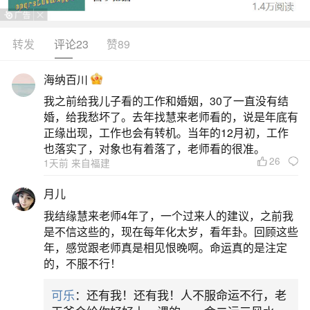
转发
评论23
赞89
生活中像南北方冬至风俗都是很常见的问题，
但是小问题不注意可能会引起大麻烦，下面就这个
海纳百川
问题给大家做一些解读：
我之前给我儿子看的工作和婚姻，30了一直没有结
婚，给我愁坏了。去年找慧来老师看的，说是年底有
1、冬至的来历和风俗南北方不同的传统风俗
正缘出现，工作也会有转机。当年的12月初，工作
也落实了，对象也有着落了，老师看的很准。
26
1天前 来自福建
南方冬至风俗饮食习俗：吃汤圆：南方普遍以
汤圆为冬至标志性食物，象征团圆与吉祥。糯米制
月儿
成的汤圆包裹甜馅（如芝麻、花生）或咸馅（如鲜
我结缘慧来老师4年了，一个过来人的建议，之前我
肉），食用后寓意“又长一岁”。食牛羊肉：部分地区
是不信这些的，现在每年化太岁，看年卦。回顾这些
年，感觉跟老师真是相见恨晚啊。命运真的是注定
（如川渝、云贵）会炖煮牛羊肉，加入当归、枸杞
的，不服不行！
等驱寒药材，通过温补食材增强体质以抵御严寒。
可乐
：还有我！还有我！人不服命运不行，老
祭祖活动：冬至被视为重要祭祖日，游子返乡准备