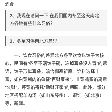
天爷会给你好好上一课的。一命二运三风水，
酒食
哪样不服都不行！
平安是福
：我也是每年找老师化太岁，看年
2、我现在请问一下,在我们国内冬至这天南北
卦，认识老师3年了，都是缘分啊！
方各地有些什么习俗？
19
17分钟前 来自湖北
3、冬至习俗南北方差异
心若莲花
我是做餐饮的，这两年，生意屡屡受挫，店开一家关
一家，要么生意不好，生意好的就出事。前些年攒的
一、饮食习俗的差异北方冬至饮食以饺子为核
家底快败光了，真是倒霉！我也想找人看看到底怎么
心，民间有“冬至不端饺子碗，冻掉耳朵没人管”的谚
回事？
语，饺子形似耳朵，暗含御寒祈愿。馅料选择丰
鹿森
：你可以找老师看看，人有时不服命不行
富，如白菜猪肉馅象征“百财聚来”，韭菜鸡蛋馅寓意
啊！
“久财”，芹菜馅寄托“勤财旺家”的期盼。此外，部分
太阳当空赵
：我也做餐饮的，生意不算大，但
地区搭配羊肉汤（如山东滕州）、馄饨（如北京）
是我从找店开始都是找慧来老师跟进的，选
址、风水、还有开业日子，哪哪都看了，虽然
等，新疆。
大环境不好，但是我家生意还可以，前几天又