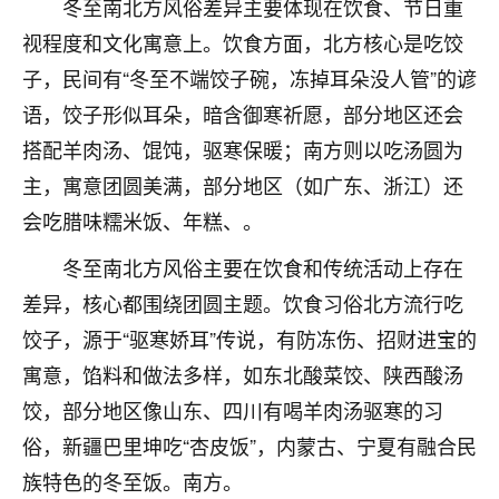
刚找老师做了补财库，希望财运更好一点！
冬至南北方风俗差异主要体现在饮食、节日重
视程度和文化寓意上。饮食方面，北方核心是吃饺
18
2小时前 来自海南
子，民间有“冬至不端饺子碗，冻掉耳朵没人管”的谚
梦醒时分
语，饺子形似耳朵，暗含御寒祈愿，部分地区还会
我女儿高二叛逆，大半年不上学，一说她就要死要活
搭配羊肉汤、馄饨，驱寒保暖；南方则以吃汤圆为
的，把我们两口子愁的不行，朋友给我推荐的慧来老
主，寓意团圆美满，部分地区（如广东、浙江）还
师，一开始我是病急乱投医，这半年来，法事一个个
做完，我女儿跟变了个人一样，不期望她能考多好的
会吃腊味糯米饭、年糕、。
大学，只要能安安稳稳的把书读了，身体心理都健健
冬至南北方风俗主要在饮食和传统活动上存在
康康的我就很知足了！
差异，核心都围绕团圆主题。饮食习俗北方流行吃
鹿森
：可怜天下父母心啊！
饺子，源于“驱寒娇耳”传说，有防冻伤、招财进宝的
16
3小时前 来自河北
寓意，馅料和做法多样，如东北酸菜饺、陕西酸汤
饺，部分地区像山东、四川有喝羊肉汤驱寒的习
付深
俗，新疆巴里坤吃“杏皮饭”，内蒙古、宁夏有融合民
我是公司人事调整，有升迁机会，但同时竞争的我们
三个，找老师的时候是抱着侥幸心理，没想到老师看
族特色的冬至饭。南方。