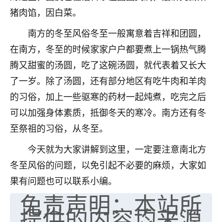
猪肉馅，因白菜。
七零老顽童
：我母亲前年离世，刚开始我经常
做梦梦见她，后来也是朋友介绍，找到慧来老
南方的冬至风俗冬至一般寓意着吉祥和团圆，
师，安排了超度法事，做梦再也没有梦到过
在南方，冬至的时候家家户户都要煮上一锅热气腾
了，一开始是半信半疑的，图个心安，给亡母
超度，现在看来，人不信也不行。
腾又甜蜜的汤圆，吃了这碗汤圆，就代表着又长大
了一岁。除了汤圆，还有部分地区有吃牛肉和羊肉
11
2天前 来自云南
的习俗，加上一些驱寒的药材一起炖煮，吃完之后
优秀的张同学
可以加强身体素质，抵御冬天的寒冷。南方还有冬
老师收徒吗？？我对这些很感兴趣
至祭祖的习俗，从冬至。
15
2天前 来自山西
今天就为大家讲解到这里，一定要注意南北方
冬至风俗的问题，以免引起不必要的麻烦，大家如
果有问题也可以联系小编。
免责声明：本站所
提供的内容均来源