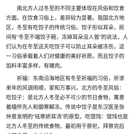
着我晋升有望，我半信半疑的按照老师建议，做了化
南北方人过冬至的不同主要体现在风俗和饮食
太岁还有一个发钱粮，本来年前的人事调整，拖到年
后，我以为都没戏了，结果开年一上班，开会提拔升
方面。在饮食习俗上，差异较为显著。我国北方地
职第一个就是我，职务无所谓，主要是底薪加了
区，冬至有吃饺子的传统习俗。饺子形似耳朵，民
3000，非常开心，无论如何，感恩感谢！🙏🏻
间有“冬至不端饺子碗，冻掉耳朵没人管”的说法，人
鹿森
：恭喜升职加薪！！，请客吗？�
们认为在冬至这天吃饺子可以防止耳朵被冻伤，这
32
一习俗承载着人们对健康的美好祈愿。而且饺子的
12小时前 来自北京
馅料丰富多样，有猪肉。
心心相印
祈福：东南沿海地区有冬至祈福的习俗，祈求
我身体不太好，总是病病殃殃的，去检查又没什么大
问题，反正就是不舒服。中医西医看遍了，找不到问
来年的风调雨顺，家和万事兴。北方的冬至风俗：
题，后来无意中看到有人推荐慧来老师，跟老师聊过
吃饺子：是北方人冬至必不可少的节日食物，寓意
之后，心情豁然开朗，也听老师建议，处理了一些因
果问题。今年以来，身体比以前好多，主要是心情好
着缅怀先人和御寒解冻。传说中饺子是东汉医圣张
了，老师说境随心转，现在深有体会了。
仲景发明的“祛寒娇耳汤”的原型。吃馄饨：馄饨也是
北方人冬至的传统食物，最初用于祭祀，拜祭完后
鹿森
：是的，其实跟老师聊过之后，最大的感
触，首先就是心态会变好，万般皆是命，半点