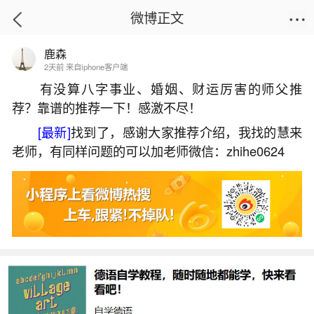
微博正文
鹿森
首页
易理笔记
正文
2天前 来自iphone客户端
有没算八字事业、婚姻、财运厉害的师父推
荐？靠谱的推荐一下！感激不尽！
南北方冬至风俗
[最新]
找到了，感谢大家推荐介绍，我找的慧来
2026-05-30 09:02:57
16 2 赞
老师，有同样问题的可以加老师微信：zhihe0624