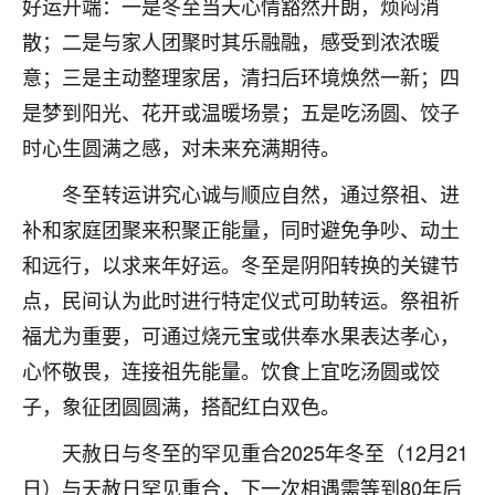
好运开端：一是冬至当天心情豁然开朗，烦闷消
不由人！
散；二是与家人团聚时其乐融融，感受到浓浓暖
9
意；三是主动整理家居，清扫后环境焕然一新；四
1天前 来自四川
是梦到阳光、花开或温暖场景；五是吃汤圆、饺子
金白水清
时心生圆满之感，对未来充满期待。
我也想找老师看看，有没有人给个联系方式的啊？
冬至转运讲究心诚与顺应自然，通过祭祖、进
鹿森
：慧来老师微信：gjsy0624
补和家庭团聚来积聚正能量，同时避免争吵、动土
12
1天前 来自江西
和远行，以求来年好运。冬至是阴阳转换的关键节
点，民间认为此时进行特定仪式可助转运。祭祖祈
青春168
福尤为重要，可通过烧元宝或供奉水果表达孝心，
我也想要，我也想要！
15
2天前 来自山西
心怀敬畏，连接祖先能量。饮食上宜吃汤圆或饺
子，象征团圆圆满，搭配红白双色。
Jessica李
老师做不做超度法事？我想给我奶奶做超度，她今年
天赦日与冬至的罕见重合2025年冬至（12月21
刚去世了。
日）与天赦日罕见重合，下一次相遇需等到80年后