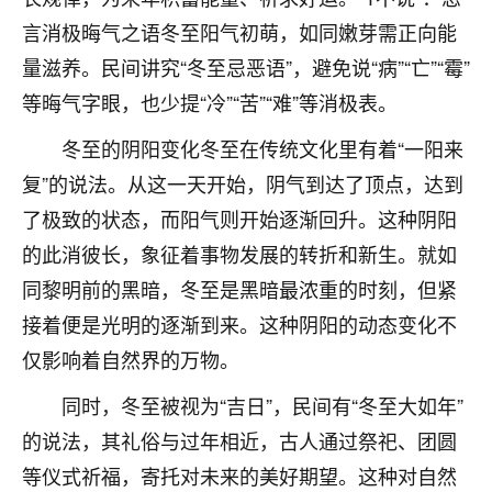
刚找老师做了补财库，希望财运更好一点！
言消极晦气之语冬至阳气初萌，如同嫩芽需正向能
18
2小时前 来自海南
量滋养。民间讲究“冬至忌恶语”，避免说“病”“亡”“霉”
等晦气字眼，也少提“冷”“苦”“难”等消极表。
梦醒时分
我女儿高二叛逆，大半年不上学，一说她就要死要活
冬至的阴阳变化冬至在传统文化里有着“一阳来
的，把我们两口子愁的不行，朋友给我推荐的慧来老
复”的说法。从这一天开始，阴气到达了顶点，达到
师，一开始我是病急乱投医，这半年来，法事一个个
做完，我女儿跟变了个人一样，不期望她能考多好的
了极致的状态，而阳气则开始逐渐回升。这种阴阳
大学，只要能安安稳稳的把书读了，身体心理都健健
的此消彼长，象征着事物发展的转折和新生。就如
康康的我就很知足了！
同黎明前的黑暗，冬至是黑暗最浓重的时刻，但紧
鹿森
：可怜天下父母心啊！
接着便是光明的逐渐到来。这种阴阳的动态变化不
仅影响着自然界的万物。
16
3小时前 来自河北
同时，冬至被视为“吉日”，民间有“冬至大如年”
付深
的说法，其礼俗与过年相近，古人通过祭祀、团圆
我是公司人事调整，有升迁机会，但同时竞争的我们
三个，找老师的时候是抱着侥幸心理，没想到老师看
等仪式祈福，寄托对未来的美好期望。这种对自然