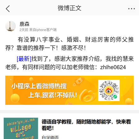
微博正文
鹿森
首页
易理笔记
正文
2天前 来自iphone客户端
有没算八字事业、婚姻、财运厉害的师父推
荐？靠谱的推荐一下！感激不尽！
冬至转运的说法
[最新]
找到了，感谢大家推荐介绍，我找的慧来
2026-05-29 21:07:14
24 4 赞
老师，有同样问题的可以加老师微信：zhihe0624