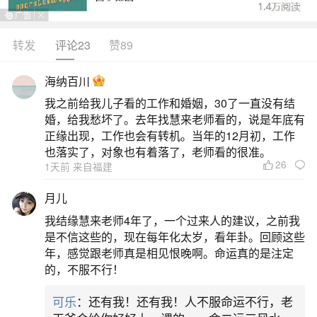
转发
评论23
赞89
生活中像冬至转运的说法都是很常见的问题，
但是小问题不注意可能会引起大麻烦，下面就这个
海纳百川
问题给大家做一些解读：
我之前给我儿子看的工作和婚姻，30了一直没有结
婚，给我愁坏了。去年找慧来老师看的，说是年底有
1、为什么说冬至是转运日
正缘出现，工作也会有转机。当年的12月初，工作
也落实了，对象也有着落了，老师看的很准。
26
1天前 来自福建
《周易·系辞》云：“一阴一阳之谓道”，冬至时
阴气达极盛而转衰，阳气初生，象征新旧能量交
月儿
替。古人认为冬至这天阴阳相争，从这一天开始，
我结缘慧来老师4年了，一个过来人的建议，之前我
每天的白天都会比之前更长一点，虽气温还会下
是不信这些的，现在每年化太岁，看年卦。回顾这些
年，感觉跟老师真是相见恨晚啊。命运真的是注定
降，但能看到春天到来的希望，是阴极生阳的开
的，不服不行！
端，有了“冬至一阳生”的说法，所以是大吉之日，也
可乐
：还有我！还有我！人不服命运不行，老
是开始转运和转机的日子。五行流转：冬至属水