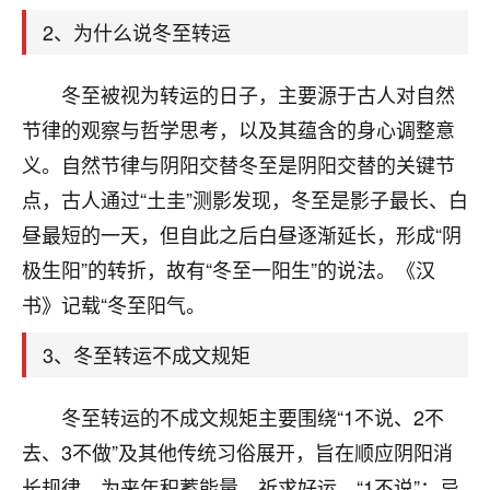
天爷会给你好好上一课的。一命二运三风水，
哪样不服都不行！
2、为什么说冬至转运
平安是福
：我也是每年找老师化太岁，看年
卦，认识老师3年了，都是缘分啊！
冬至被视为转运的日子，主要源于古人对自然
19
节律的观察与哲学思考，以及其蕴含的身心调整意
17分钟前 来自湖北
义。自然节律与阴阳交替冬至是阴阳交替的关键节
心若莲花
点，古人通过“土圭”测影发现，冬至是影子最长、白
我是做餐饮的，这两年，生意屡屡受挫，店开一家关
昼最短的一天，但自此之后白昼逐渐延长，形成“阴
一家，要么生意不好，生意好的就出事。前些年攒的
家底快败光了，真是倒霉！我也想找人看看到底怎么
极生阳”的转折，故有“冬至一阳生”的说法。《汉
回事？
书》记载“冬至阳气。
鹿森
：你可以找老师看看，人有时不服命不行
3、冬至转运不成文规矩
啊！
太阳当空赵
：我也做餐饮的，生意不算大，但
冬至转运的不成文规矩主要围绕“1不说、2不
是我从找店开始都是找慧来老师跟进的，选
址、风水、还有开业日子，哪哪都看了，虽然
去、3不做”及其他传统习俗展开，旨在顺应阴阳消
大环境不好，但是我家生意还可以，前几天又
长规律，为来年积蓄能量、祈求好运。“1不说”：忌