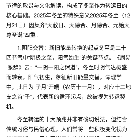
着我晋升有望，我半信半疑的按照老师建议，做了化
节律的敬畏与文化解读，构成了冬至作为转运日的
太岁还有一个发钱粮，本来年前的人事调整，拖到年
核心基础。2025年冬至的特殊意义2025年冬至（12
后，我以为都没戏了，结果开年一上班，开会提拔升
职第一个就是我，职务无所谓，主要是底薪加了
月21日）因集齐“天赦日、天德合、月德合、元始天
3000，非常开心，无论如何，感恩感谢！🙏🏻
尊圣诞”四重。
鹿森
：恭喜升职加薪！！，请客吗？�
1.阴阳交替：新旧能量转换的起点冬至是二十
32
四节气中“阴极之至，阳气始生”的关键节点。《周易
12小时前 来自北京
·系辞》云：“一阴一阳之谓道”，冬至时阴气达极盛
心心相印
而转衰，阳气初生，象征新旧能量交替。命理学
我身体不太好，总是病病殃殃的，去检查又没什么大
中，此日为“子月”开端（农历十一月），对应十二地
问题，反正就是不舒服。中医西医看遍了，找不到问
题，后来无意中看到有人推荐慧来老师，跟老师聊过
支之首“子”，代表新的循环起点，故被视为转运契
之后，心情豁然开朗，也听老师建议，处理了一些因
机。
果问题。今年以来，身体比以前好多，主要是心情好
了，老师说境随心转，现在深有体会了。
冬至转运的十大预兆并非有确切说法，但结合
传统习俗与民俗心理，人们常将一些积极变化视为
鹿森
：是的，其实跟老师聊过之后，最大的感
触，首先就是心态会变好，万般皆是命，半点