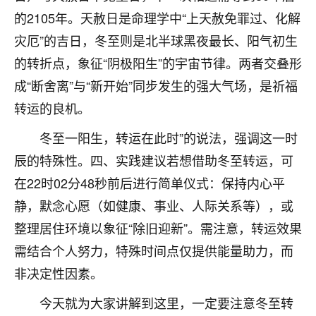
的2105年。天赦日是命理学中“上天赦免罪过、化解
七零老顽童
：我母亲前年离世，刚开始我经常
做梦梦见她，后来也是朋友介绍，找到慧来老
灾厄”的吉日，冬至则是北半球黑夜最长、阳气初生
师，安排了超度法事，做梦再也没有梦到过
的转折点，象征“阴极阳生”的宇宙节律。两者交叠形
了，一开始是半信半疑的，图个心安，给亡母
成“断舍离”与“新开始”同步发生的强大气场，是祈福
超度，现在看来，人不信也不行。
转运的良机。
11
2天前 来自云南
冬至一阳生，转运在此时”的说法，强调这一时
优秀的张同学
辰的特殊性。四、实践建议若想借助冬至转运，可
老师收徒吗？？我对这些很感兴趣
在22时02分48秒前后进行简单仪式：保持内心平
15
2天前 来自山西
静，默念心愿（如健康、事业、人际关系等），或
整理居住环境以象征“除旧迎新”。需注意，转运效果
需结合个人努力，特殊时间点仅提供能量助力，而
非决定性因素。
今天就为大家讲解到这里，一定要注意冬至转