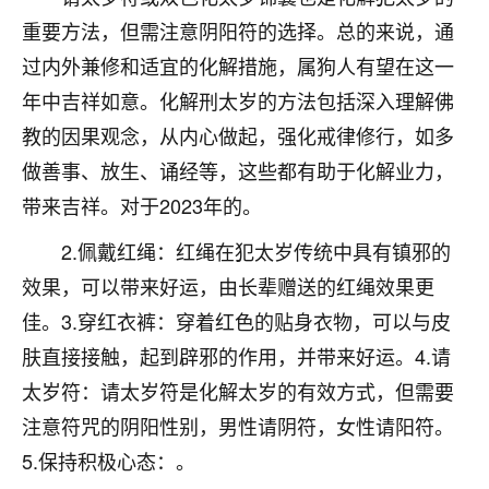
刚找老师做了补财库，希望财运更好一点！
重要方法，但需注意阴阳符的选择。总的来说，通
18
2小时前 来自海南
过内外兼修和适宜的化解措施，属狗人有望在这一
年中吉祥如意。化解刑太岁的方法包括深入理解佛
梦醒时分
教的因果观念，从内心做起，强化戒律修行，如多
我女儿高二叛逆，大半年不上学，一说她就要死要活
的，把我们两口子愁的不行，朋友给我推荐的慧来老
做善事、放生、诵经等，这些都有助于化解业力，
师，一开始我是病急乱投医，这半年来，法事一个个
带来吉祥。对于2023年的。
做完，我女儿跟变了个人一样，不期望她能考多好的
大学，只要能安安稳稳的把书读了，身体心理都健健
2.佩戴红绳：红绳在犯太岁传统中具有镇邪的
康康的我就很知足了！
效果，可以带来好运，由长辈赠送的红绳效果更
鹿森
：可怜天下父母心啊！
佳。3.穿红衣裤：穿着红色的贴身衣物，可以与皮
肤直接接触，起到辟邪的作用，并带来好运。4.请
16
3小时前 来自河北
太岁符：请太岁符是化解太岁的有效方式，但需要
付深
注意符咒的阴阳性别，男性请阴符，女性请阳符。
我是公司人事调整，有升迁机会，但同时竞争的我们
5.保持积极心态：。
三个，找老师的时候是抱着侥幸心理，没想到老师看