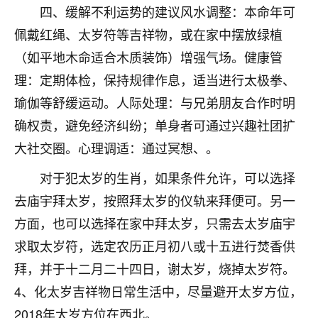
着我晋升有望，我半信半疑的按照老师建议，做了化
四、缓解不利运势的建议风水调整：本命年可
太岁还有一个发钱粮，本来年前的人事调整，拖到年
佩戴红绳、太岁符等吉祥物，或在家中摆放绿植
后，我以为都没戏了，结果开年一上班，开会提拔升
职第一个就是我，职务无所谓，主要是底薪加了
（如平地木命适合木质装饰）增强气场。健康管
3000，非常开心，无论如何，感恩感谢！🙏🏻
理：定期体检，保持规律作息，适当进行太极拳、
鹿森
：恭喜升职加薪！！，请客吗？�
瑜伽等舒缓运动。人际处理：与兄弟朋友合作时明
确权责，避免经济纠纷；单身者可通过兴趣社团扩
32
12小时前 来自北京
大社交圈。心理调适：通过冥想、。
心心相印
对于犯太岁的生肖，如果条件允许，可以选择
我身体不太好，总是病病殃殃的，去检查又没什么大
去庙宇拜太岁，按照拜太岁的仪轨来拜便可。另一
问题，反正就是不舒服。中医西医看遍了，找不到问
题，后来无意中看到有人推荐慧来老师，跟老师聊过
方面，也可以选择在家中拜太岁，只需去太岁庙宇
之后，心情豁然开朗，也听老师建议，处理了一些因
求取太岁符，选定农历正月初八或十五进行焚香供
果问题。今年以来，身体比以前好多，主要是心情好
拜，并于十二月二十四日，谢太岁，烧掉太岁符。
了，老师说境随心转，现在深有体会了。
4、化太岁吉祥物日常生活中，尽量避开太岁方位，
鹿森
：是的，其实跟老师聊过之后，最大的感
2018年太岁方位在西北。
触，首先就是心态会变好，万般皆是命，半点