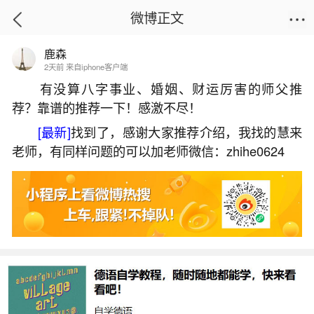
微博正文
鹿森
首页
易理笔记
正文
2天前 来自iphone客户端
有没算八字事业、婚姻、财运厉害的师父推
荐？靠谱的推荐一下！感激不尽！
狗年太岁符怎么处理？
[最新]
找到了，感谢大家推荐介绍，我找的慧来
2026-05-29 19:56:50
28 8 赞
老师，有同样问题的可以加老师微信：zhihe0624