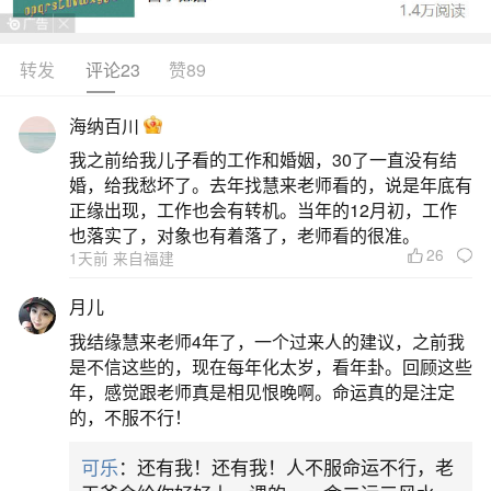
转发
评论23
赞89
生活中像狗年太岁符怎么处理？都是很常见的
问题，但是小问题不注意可能会引起大麻烦，下面
海纳百川
就这个问题给大家做一些解读：
我之前给我儿子看的工作和婚姻，30了一直没有结
婚，给我愁坏了。去年找慧来老师看的，说是年底有
一、太岁符,化太岁锦囊怎么用
正缘出现，工作也会有转机。当年的12月初，工作
也落实了，对象也有着落了，老师看的很准。
26
1天前 来自福建
同样的，六合的符箓会比三合的更加有效果，
因为三合的比较单一。另外不论在何处请符来化解
月儿
太岁，记得装载符箓的福袋颜色一定要和数量，属
我结缘慧来老师4年了，一个过来人的建议，之前我
性相符哦！颜色不合适的，是绝对不可以装的。好
是不信这些的，现在每年化太岁，看年卦。回顾这些
年，感觉跟老师真是相见恨晚啊。命运真的是注定
了，在狗年来临之际，有太岁考验的小伙伴，相信
的，不服不行！
你已经心中有了些破解之法。越是遇到阻碍，就越
可乐
：还有我！还有我！人不服命运不行，老
可以开启自己的智慧，向困境中求生，甚至向死而