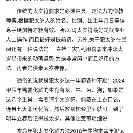
不由人！
传统的太岁符要求是必须由具一定法力的道教
9
师傅,根据犯太岁人的姓名、性别、出生年月日等信
1天前 来自四川
息手绘加持才能有效。所以,请太岁符最好是找专业
金白水清
人士操作,而且最好是提前请。另外,关于犯太岁在民
我也想找老师看看，有没有人给个联系方式的啊？
间还有一种说法是“一喜挡三灾”,利用喜事来冲淡太
鹿森
：慧来老师微信：gjsy0624
岁星带来的动荡运势,为是非常简单而且好用的方
法。再者是供奉太岁神像,。
12
1天前 来自江西
通俗的说就是犯太岁这一年都各种不顺；2024
青春168
甲辰年需要化解的生肖有龙、牛、兔、狗；如果是
我也想要，我也想要！
15
2天前 来自山西
这几个生肖，需要请个太岁符，佩戴在上衣口袋，
连带七天即可化解。然后放到枕套里面就可。到了
Jessica李
明年立春后记得送太岁。其他注意事项细说
老师做不做超度法事？我想给我奶奶做超度，她今年
刚去世了。
本命年犯太岁化解方法2018年属狗本命年犯太