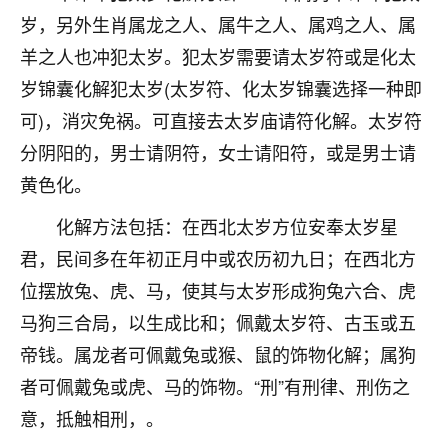
岁，另外生肖属龙之人、属牛之人、属鸡之人、属
七零老顽童
：我母亲前年离世，刚开始我经常
做梦梦见她，后来也是朋友介绍，找到慧来老
羊之人也冲犯太岁。犯太岁需要请太岁符或是化太
师，安排了超度法事，做梦再也没有梦到过
岁锦囊化解犯太岁(太岁符、化太岁锦囊选择一种即
了，一开始是半信半疑的，图个心安，给亡母
可)，消灾免祸。可直接去太岁庙请符化解。太岁符
超度，现在看来，人不信也不行。
分阴阳的，男士请阴符，女士请阳符，或是男士请
11
2天前 来自云南
黄色化。
优秀的张同学
化解方法包括：在西北太岁方位安奉太岁星
老师收徒吗？？我对这些很感兴趣
君，民间多在年初正月中或农历初九日；在西北方
15
2天前 来自山西
位摆放兔、虎、马，使其与太岁形成狗兔六合、虎
马狗三合局，以生成比和；佩戴太岁符、古玉或五
帝钱。属龙者可佩戴兔或猴、鼠的饰物化解；属狗
者可佩戴兔或虎、马的饰物。“刑”有刑律、刑伤之
意，抵触相刑，。