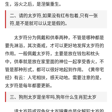
天爷会给你好好上一课的。一命二运三风水，
生，浴火之后，是涅槃重生。
哪样不服都不行！
平安是福
：我也是每年找老师化太岁，看年
二、请的太岁符,如果没有红布包着,只有一张
卦，认识老师3年了，都是缘分啊！
符,是不是就可以认定是假的。
19
17分钟前 来自湖北
太岁符分为佩戴和供奉两种，不管是哪种都是
心若莲花
要先淋浴，其次斋戒，才可以更好地发挥太岁符的
我是做餐饮的，这两年，生意屡屡受挫，店开一家关
作用。一般佩戴太岁符，主要是放在钱包和枕头
一家，要么生意不好，生意好的就出事。前些年攒的
家底快败光了，真是倒霉！我也想找人看看到底怎么
中，供奉就是放在家里面的神位一起享受香火，不
回事？
管是那种形式，都可以很好地起到作用。《黄帝宅
经》有云：人宅相扶，感天动地。需要注意的是，
鹿森
：你可以找老师看看，人有时不服命不行
啊！
太岁符是每年都要更新。
太阳当空赵
：我也做餐饮的，生意不算大，但
是我从找店开始都是找慧来老师跟进的，选
三、狗刑太岁是坐牢吗,狗年什么生肖犯太岁
址、风水、还有开业日子，哪哪都看了，虽然
大环境不好，但是我家生意还可以，前几天又
请太岁符或双色化太岁锦囊也是化解犯太岁的