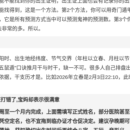
能不能找到你的出生证明，出生证上面也会有记录你的出
能找得到，这是一个方法。第2个方法，你可以用奇门遁
，它是所有预测方式当中可以预测鬼神的预测数。第3个
法非常的多。所以。
阳时、出生地经纬度、节气交界（年柱以立春、月柱以节
“五鼠遁”口诀推月干与时干，缺一不可。很多人自己排盘
，干支历才是。比如2026年立春是2月3日22:10，此
证打错了,宝妈却表示很满意
周至一个月内完成，上面需填写正式姓名，部分医院甚至
凭空定名，也不宜拖到临办证才仓促决定。建议孕晚期可