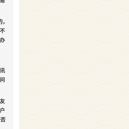
易
的，
不
办
讯
问
友
户
是否