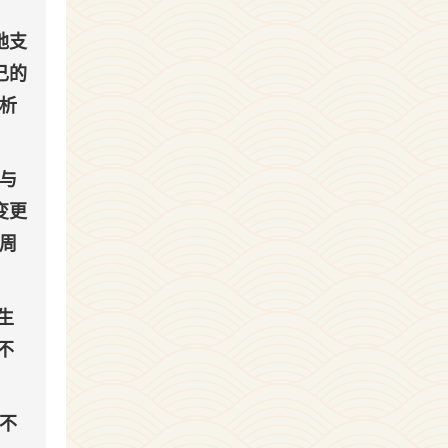
地支
己的
析
与
变更
周
生
不
不