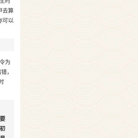
生时
甲去算
你可以
令为
出错，
时
要
初